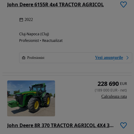
John Deere 6155R 4x4 TRACTOR AGRICOL
2022
Cluj-Napoca (Cluj)
Profesionist • Reactualizat
Vezi anunțurile
Profesionist
228 690
EUR
(
189 000
EUR
-
net
)
Calculeaza rata
John Deere 8R 370 TRACTOR AGRICOL 4X4 370 CP