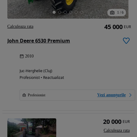
1
/
6
45 000
Calculeaza rata
EUR
John Deere 6530 Premium
2010
Juc-Herghelie (Cluj)
Profesionist • Reactualizat
Vezi anunțurile
Profesionist
20 000
EUR
Calculeaza rata