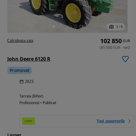
1
/
6
102 850
Calculeaza rata
EUR
(
85 000
EUR
-
net
)
John Deere 6120 R
Promovat
2023
Tarcea (Bihor)
Profesionist • Publicat
Vezi anunțurile
Lorger