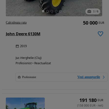
1
/
6
50 000
Calculeaza rata
EUR
John Deere 6130M
2019
Juc-Herghelie (Cluj)
Profesionist • Reactualizat
Vezi anunțurile
Profesionist
191 180
EUR
(
158 000
EUR
-
net
)