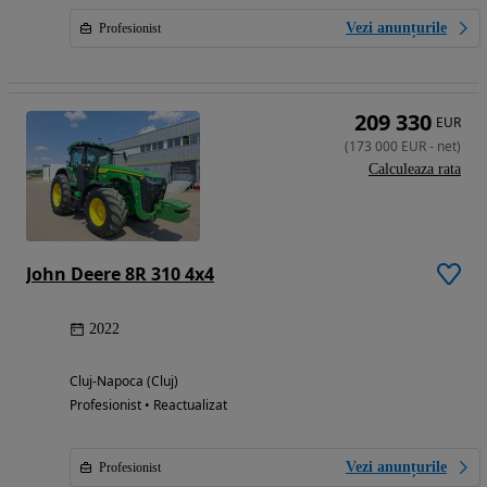
Vezi anunțurile
Profesionist
209 330
EUR
(
173 000
EUR
-
net
)
Calculeaza rata
John Deere 8R 310 4x4
2022
Cluj-Napoca (Cluj)
Profesionist • Reactualizat
Vezi anunțurile
Profesionist