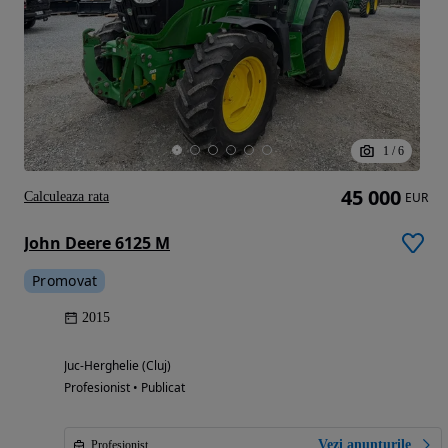
1
/
6
45 000
Calculeaza rata
EUR
John Deere 6125 M
Promovat
2015
Juc-Herghelie (Cluj)
Profesionist • Publicat
Vezi anunțurile
Profesionist