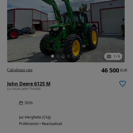
1
/
6
46 500
Calculeaza rata
EUR
John Deere 6125 M
cu incarcator frontal
2016
Juc-Herghelie (Cluj)
Profesionist • Reactualizat