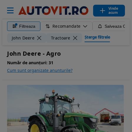
Vinde
acum
Recomandate
Filtreaza
Salveaza Caut
Șterge filtrele
John Deere
Tractoare
John Deere - Agro
Număr de anunțuri:
31
Cum sunt organizate anunturile?