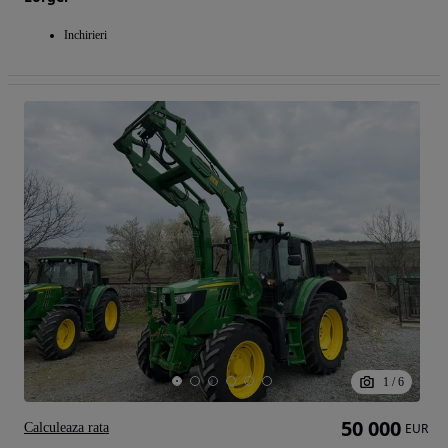
Inchirieri
1
/
6
50 000
Calculeaza rata
EUR