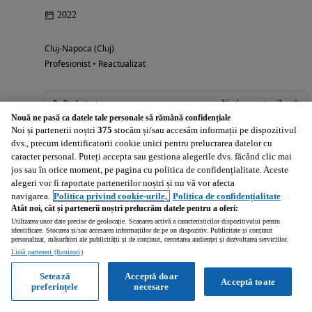
2022
Cluj-Napoca (Cluj)
Profesionist • Reactualizat
Vezi anunțurile
Profesionist
Nouă ne pasă ca datele tale personale să rămână confidențiale
Noi și partenerii noștri
375
stocăm și/sau accesăm informații pe dispozitivul
dvs., precum identificatorii cookie unici pentru prelucrarea datelor cu
caracter personal. Puteți accepta sau gestiona alegerile dvs. făcând clic mai
71 995
EUR
jos sau în orice moment, pe pagina cu politica de confidențialitate. Aceste
(
59 500
EUR
-
net
)
alegeri vor fi raportate partenerilor noștri și nu vă vor afecta
Calculeaza rata
navigarea.
Politica privind cookie-urile,
Politica de confidențialitate
Atât noi, cât și partenerii noștri prelucrăm datele pentru a oferi:
Utilizarea unor date precise de geolocație. Scanarea activă a caracteristicilor dispozitivului pentru
identificare. Stocarea și/sau accesarea informațiilor de pe un dispozitiv. Publicitate și conținut
personalizat, măsurători ale publicității și de conținut, cercetarea audienței și dezvoltarea serviciilor.
Listă parteneri (furnizori)
John Deere 6120R TRACTOR AGRICOL 4x4
Setează
Acceptă doar
Acceptă toate
preferințele
necesare
2021