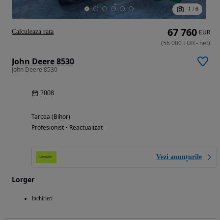
1
/
6
67 760
Calculeaza rata
EUR
(
56 000
EUR
-
net
)
John Deere 8530
John Deere 8530
2008
Tarcea (Bihor)
Profesionist • Reactualizat
Vezi anunțurile
Lorger
Inchirieri