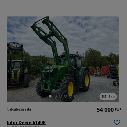
1
/
6
54 000
Calculeaza rata
EUR
John Deere 6140R