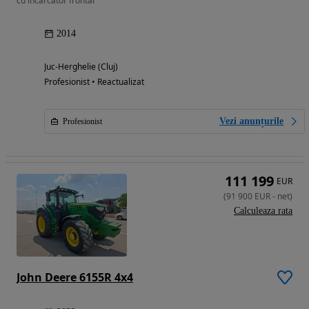
cu incarcator frontal
2014
Juc-Herghelie (Cluj)
Profesionist • Reactualizat
Vezi anunțurile
Profesionist
111 199
EUR
(
91 900
EUR
-
net
)
Calculeaza rata
John Deere 6155R 4x4