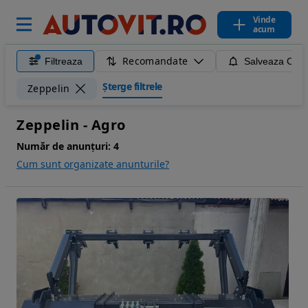
Vinde
acum
Recomandate
Filtreaza
Salveaza Caut
Șterge filtrele
Zeppelin
Zeppelin - Agro
Număr de anunțuri:
4
Cum sunt organizate anunturile?