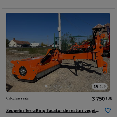
1
/
6
3 750
Calculeaza rata
EUR
Zeppelin TerraKing Tocator de resturi vegetale Monegros 1.4/1.6/1.8