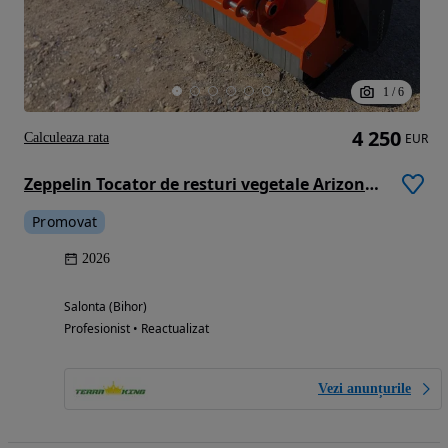
1
/
6
4 250
Calculeaza rata
EUR
Zeppelin Tocator de resturi vegetale Arizona 2.00/2.20/2.40M
Promovat
2026
Salonta (Bihor)
Profesionist • Reactualizat
Vezi anunțurile