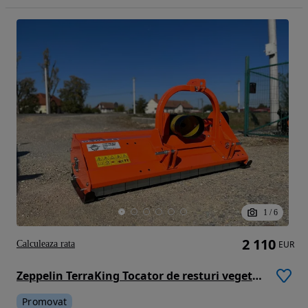
1
/
6
2 110
Calculeaza rata
EUR
Zeppelin TerraKing Tocator de resturi vegetale Atacama 1.25/1.55/1.75
Promovat