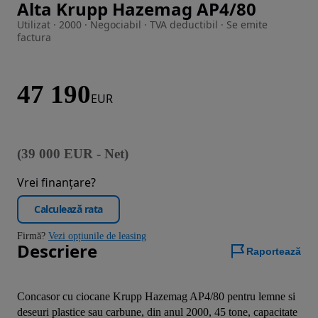
Alta Krupp Hazemag AP4/80
Imaginea 1 din 8
Utilizat · 2000 · Negociabil · TVA deductibil · Se emite
factura
47 190
EUR
(
39 000
EUR
-
Net
)
Vrei finanțare?
Calculează rata
Firmă?
Vezi opțiunile de leasing
Descriere
Raportează
Concasor cu ciocane Krupp Hazemag AP4/80 pentru lemne si 
deseuri plastice sau carbune, din anul 2000, 45 tone, capacitate 