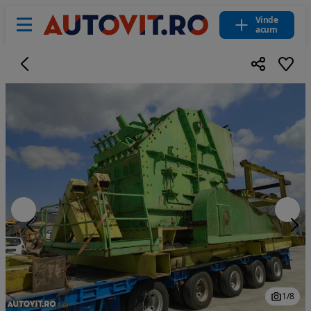
Vinde
acum
1
/
8