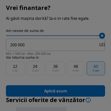
Vrei finantare?
Ai găsit mașina dorită? Ia-o in rate fixe egale.
Am nevoie de suma de
LEI
Min. 1 500 Lei - Max. 200 000 Lei
Voi returna suma in
12
24
36
48
60
1 an
2 ani
3 ani
4 ani
5 ani
Aplică acum
Servicii oferite de vânzător