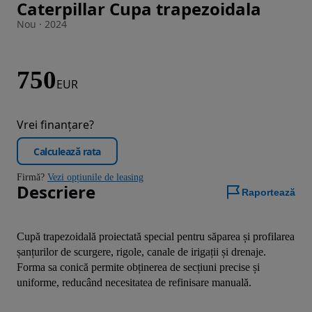
Caterpillar Cupa trapezoidala
Imaginea 1 din 5
Nou · 2024
750
EUR
Vrei finanțare?
Calculează rata
Firmă?
Vezi opțiunile de leasing
Descriere
Raportează
Cupă trapezoidală proiectată special pentru săparea și profilarea 
șanțurilor de scurgere, rigole, canale de irigații și drenaje. 
Forma sa conică permite obținerea de secțiuni precise și 
uniforme, reducând necesitatea de refinisare manuală.