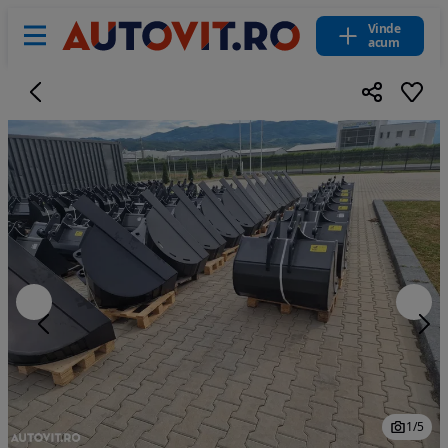
Vinde
acum
1
/
5