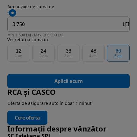
Am nevoie de suma de
LEI
Min. 1 500 Lei - Max. 200 000 Lei
Voi returna suma in
12
24
36
48
60
1 an
2 ani
3 ani
4 ani
5 ani
Aplică acum
RCA și CASCO
Ofertă de asigurare auto în doar 1 minut
Cere oferta
Informații despre vânzător
SC Fideliana SRL