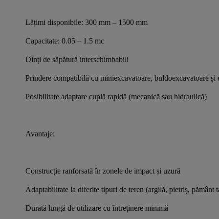
Lățimi disponibile: 300 mm – 1500 mm
Capacitate: 0.05 – 1.5 mc
Dinți de săpătură interschimbabili
Prindere compatibilă cu miniexcavatoare, buldoexcavatoare și
Posibilitate adaptare cuplă rapidă (mecanică sau hidraulică)
Avantaje:
Construcție ranforsată în zonele de impact și uzură
Adaptabilitate la diferite tipuri de teren (argilă, pietriș, pământ t
Durată lungă de utilizare cu întreținere minimă