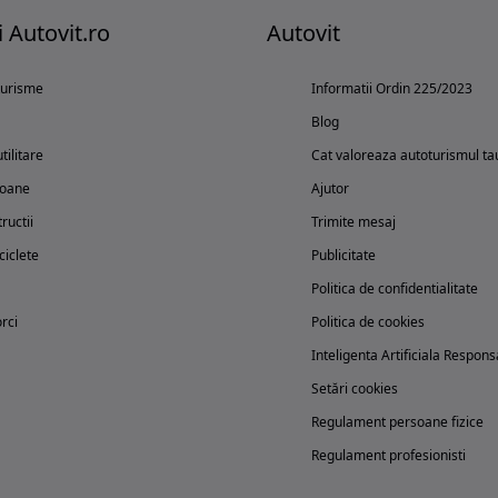
i Autovit.ro
Autovit
turisme
Informatii Ordin 225/2023
Blog
tilitare
Cat valoreaza autoturismul ta
oane
Ajutor
ructii
Trimite mesaj
iclete
Publicitate
Politica de confidentialitate
rci
Politica de cookies
Inteligenta Artificiala Respons
Setări cookies
Regulament persoane fizice
Regulament profesionisti