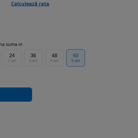
Calculează rata
rna suma in
24
36
48
60
2 ani
3 ani
4 ani
5 ani