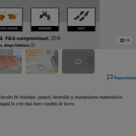
1
/
6
Raporteaz
lucrări de fundație, șanțuri, demolări și manipularea materialelor. 
ungată în cele mai dure condiții de lucru.