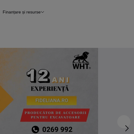
Finanțare și resurse
tii
Finanțare
Blog Autovit.ro