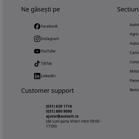
Ne găsești pe
Sectiun
Auto
Facebook
Agro
Instagram
Autou
YouTube
Cami
Const
TikTok
Motoc
LinkedIn
Piese
Customer support
Remo
(031) 630 1716
(031) 860 9090
ajutor@autovit.ro
(de Luni pana Vineri intre 09:00 -
17:00)