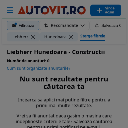
Vinde
acum
Recomandate
Filtreaza
Salveaza Caut
Șterge filtrele
Liebherr
Hunedoara
Liebherr Hunedoara - Constructii
Număr de anunțuri:
0
Cum sunt organizate anunturile?
Nu sunt rezultate pentru
căutarea ta
Incearca sa aplici mai putine filtre pentru a
primi mai multe rezultate.
Vrei sa fii anuntat daca gasim o masina care
indeplineste criteriile tale? Salveaza cautarea
pentru a primi notificari pe e-mail.