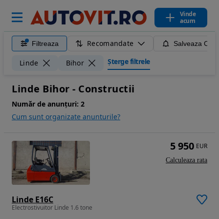
Vinde
acum
Recomandate
Filtreaza
Salveaza Caut
Șterge filtrele
Linde
Bihor
Linde Bihor - Constructii
Număr de anunțuri:
2
Cum sunt organizate anunturile?
5 950
EUR
Calculeaza rata
Linde E16C
Electrostivuitor Linde 1.6 tone