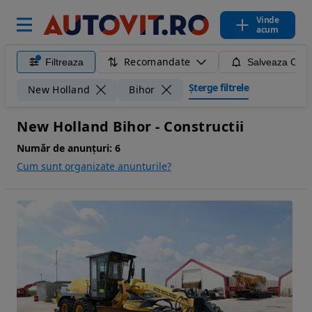
Vinde
acum
Recomandate
Filtreaza
Salveaza Caut
Șterge filtrele
New Holland
Bihor
New Holland Bihor - Constructii
Număr de anunțuri:
6
Cum sunt organizate anunturile?