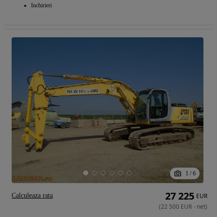
Inchirieri
1
/
6
27 225
Calculeaza rata
EUR
(
22 500
EUR
-
net
)