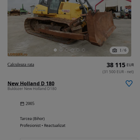
1
/
6
38 115
Calculeaza rata
EUR
(
31 500
EUR
-
net
)
New Holland D 180
Buldozer New Holland D180
2005
Tarcea (Bihor)
Profesionist • Reactualizat