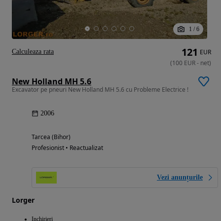
1
/
6
121
Calculeaza rata
EUR
(
100
EUR
-
net
)
New Holland MH 5.6
Excavator pe pneuri New Holland MH 5.6 cu Probleme Electrice !
2006
Tarcea (Bihor)
Profesionist • Reactualizat
Vezi anunțurile
Lorger
Inchirieri