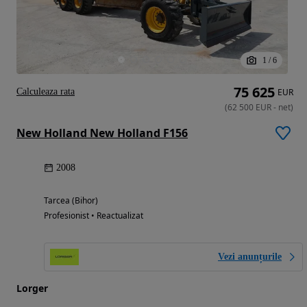
1
/
6
75 625
Calculeaza rata
EUR
(
62 500
EUR
-
net
)
New Holland New Holland F156
2008
Tarcea (Bihor)
Profesionist • Reactualizat
Vezi anunțurile
Lorger