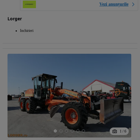
Vezi anunțurile
Lorger
Inchirieri
1
/
6