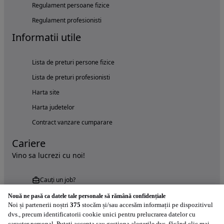
Regulament persoane fizice
Regulament profesionisti
Informatii utile
Lista de preturi persone fizice
Lista de preturi profesionisti
Harta site
Harta judetelor
Contract vanzare cumparare
Cariere
Vino sa lucrezi cu noi!
Cauți un job?
Nouă ne pasă ca datele tale personale să rămână confidențiale
Noi și partenerii noștri
375
stocăm și/sau accesăm informații pe dispozitivul
dvs., precum identificatorii cookie unici pentru prelucrarea datelor cu
caracter personal. Puteți accepta sau gestiona alegerile dvs. făcând clic mai