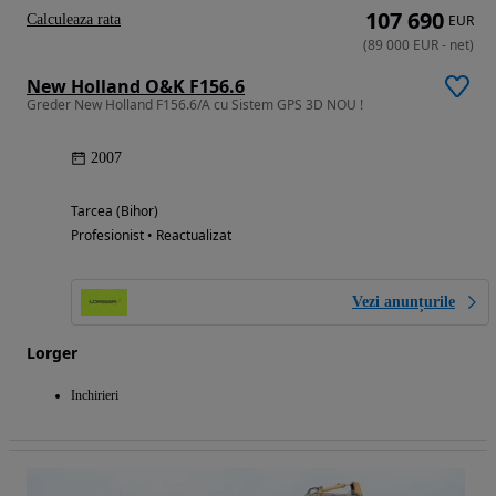
107 690
Calculeaza rata
EUR
(
89 000
EUR
-
net
)
New Holland O&K F156.6
Greder New Holland F156.6/A cu Sistem GPS 3D NOU !
2007
Tarcea (Bihor)
Profesionist • Reactualizat
Vezi anunțurile
Lorger
Inchirieri