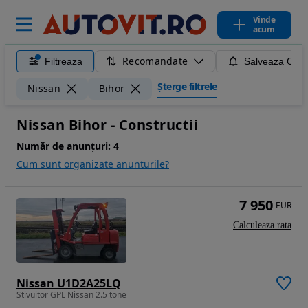
Vinde
acum
Recomandate
Filtreaza
Salveaza Caut
Șterge filtrele
Nissan
Bihor
Nissan Bihor - Constructii
Număr de anunțuri:
4
Cum sunt organizate anunturile?
7 950
EUR
Calculeaza rata
Nissan U1D2A25LQ
Stivuitor GPL Nissan 2.5 tone