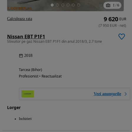
1
/
6
9 620
Calculeaza rata
EUR
(
7 950
EUR
-
net
)
Nissan EBT P1F1
Stivuitor pe gaz Nissan EBT P1F1 din anul 2018/3, 2.7 tone
2018
Tarcea (Bihor)
Profesionist • Reactualizat
Vezi anunțurile
Lorger
Inchirieri