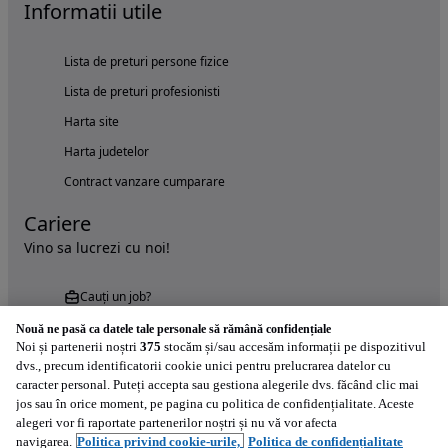
Informatii utile
Lista de preturi persone fizice
Lista de preturi profesionisti
Harta site
Harta judetelor
Contract vanzare cumparare
Cariere
Vino sa lucrezi cu noi!
Cauți un job?
Nouă ne pasă ca datele tale personale să rămână confidențiale
Noi și partenerii noștri
375
stocăm și/sau accesăm informații pe dispozitivul
dvs., precum identificatorii cookie unici pentru prelucrarea datelor cu
caracter personal. Puteți accepta sau gestiona alegerile dvs. făcând clic mai
jos sau în orice moment, pe pagina cu politica de confidențialitate. Aceste
alegeri vor fi raportate partenerilor noștri și nu vă vor afecta
Încearcă acum aplicația Autovit.ro
navigarea.
Politica privind cookie-urile,
Politica de confidențialitate