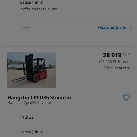
Gataia (Timis)
Profesionist • Publicat
Vezi anunțurile
28 919
EUR
(
23 900
EUR
-
net
)
Calculeaza rata
Hangcha CPCD35 Stivuitor
Hangcha Cpcd35 Stivuitor
2022
Gataia (Timis)