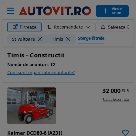
Vinde
acum
Recomandate
Filtreaza
Salveaza Caut
Șterge filtrele
Stivuitoare
Timis
Timis - Constructii
Număr de anunțuri:
12
Cum sunt organizate anunturile?
32 000
EUR
Calculeaza rata
Kalmar DCD80-6 (A231)