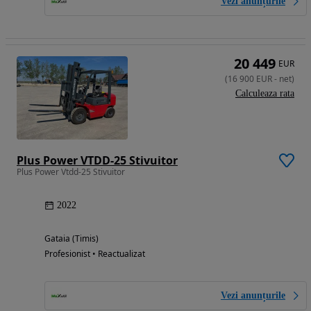
Vezi anunțurile
20 449
EUR
(
16 900
EUR
-
net
)
Calculeaza rata
Plus Power VTDD-25 Stivuitor
Plus Power Vtdd-25 Stivuitor
2022
Gataia (Timis)
Profesionist • Reactualizat
Vezi anunțurile