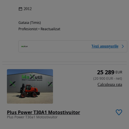
2012
Gataia (Timis)
Profesionist • Reactualizat
Vezi anunțurile
25 289
EUR
(
20 900
EUR
-
net
)
Calculeaza rata
Plus Power T30A1 Motostivuitor
Plus Power T30a1 Motostivuitor