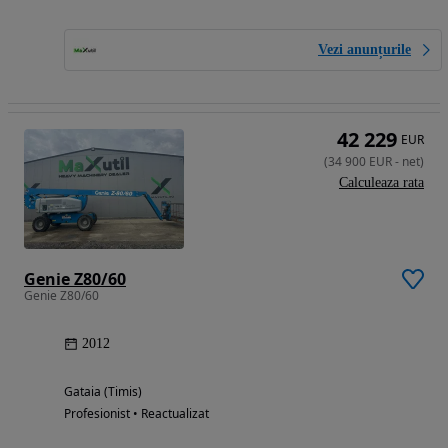
Vezi anunțurile
42 229
EUR
(
34 900
EUR
-
net
)
Calculeaza rata
Genie Z80/60
Genie Z80/60
2012
Gataia (Timis)
Profesionist • Reactualizat