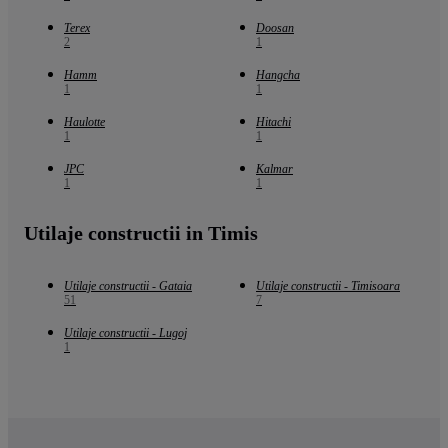
Terex
Doosan
2
1
Hamm
Hangcha
1
1
Haulotte
Hitachi
1
1
JPC
Kalmar
1
1
Utilaje constructii in Timis
Utilaje constructii - Gataia
Utilaje constructii - Timisoara
51
7
Utilaje constructii - Lugoj
1