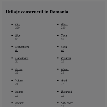
Utilaje constructii in Romania
Cluj
Bihor
220
219
Ilfov
Timis
63
59
Maramures
Sibiu
48
47
Hunedoara
Prahova
36
28
Buzau
Mures
22
21
Valcea
Arad
21
17
Neamt
Bucuresti
17
15
Brasov
Satu Mare
13
12