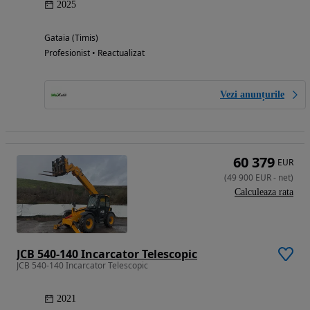
2025
Gataia (Timis)
Profesionist • Reactualizat
Vezi anunțurile
60 379
EUR
(
49 900
EUR
-
net
)
Calculeaza rata
JCB 540-140 Incarcator Telescopic
JCB 540-140 Incarcator Telescopic
2021