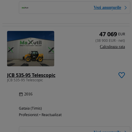
Vezi anunțurile
47 069
EUR
(
38 900
EUR
-
net
)
Calculeaza rata
JCB 535-95 Telescopic
JCB 535-95 Telescopic
2016
Gataia (Timis)
Profesionist • Reactualizat