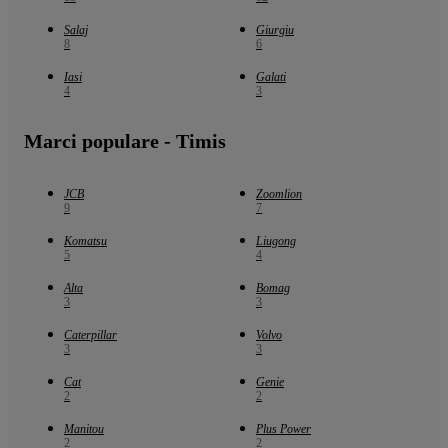
Salaj
Giurgiu
8
6
Iasi
Galati
4
3
Marci populare - Timis
JCB
Zoomlion
9
7
Komatsu
Liugong
5
4
Alta
Bomag
3
3
Caterpillar
Volvo
3
3
Cat
Genie
2
2
Manitou
Plus Power
2
2