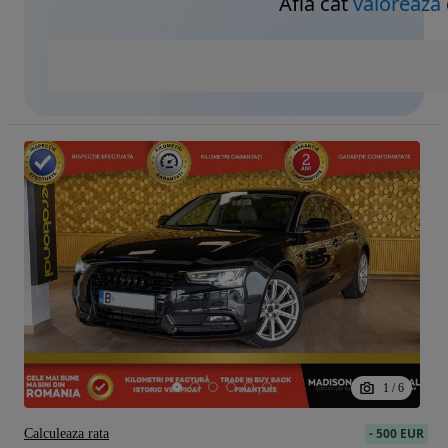
Află cât
valorează
1
/
6
-
500 EUR
Calculeaza rata