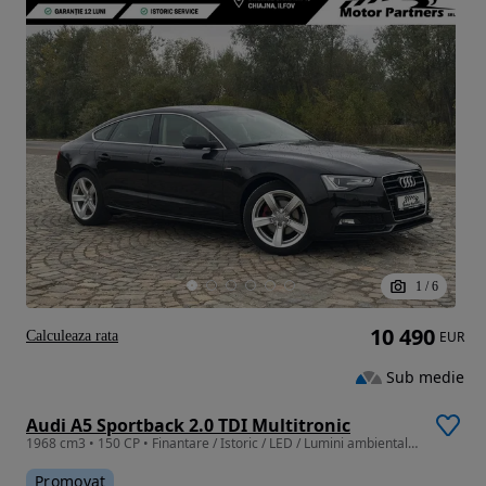
1
/
6
10 490
Calculeaza rata
EUR
Sub medie
Audi A5 Sportback 2.0 TDI Multitronic
1968 cm3 • 150 CP • Finantare / Istoric / LED / Lumini ambientale / S-Line
Promovat