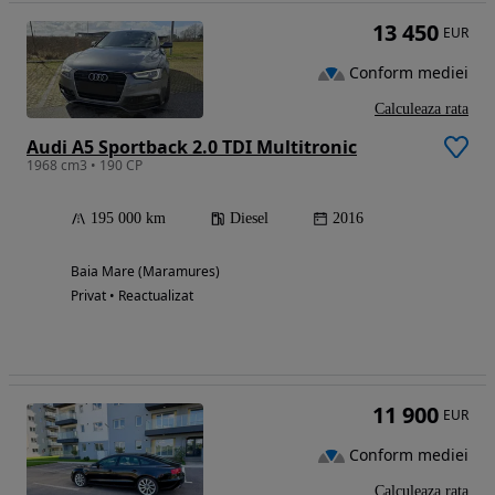
13 450
EUR
Conform mediei
Calculeaza rata
Audi A5 Sportback 2.0 TDI Multitronic
1968 cm3 • 190 CP
195 000 km
Diesel
2016
Baia Mare (Maramures)
Privat • Reactualizat
11 900
EUR
Conform mediei
Calculeaza rata