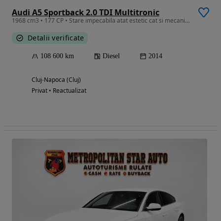
Audi A5 Sportback 2.0 TDI Multitronic
1968 cm3 • 177 CP • Stare impecabila atat estetic cat si mecanic, al doilea proprietar
Detalii verificate
108 600 km
Diesel
2014
Cluj-Napoca (Cluj)
Privat • Reactualizat