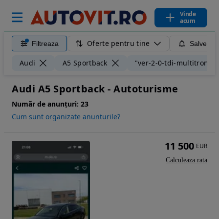
Vinde
acum
Oferte pentru tine
Filtreaza
Salveaza
Audi
A5 Sportback
"ver-2-0-tdi-multitronic"
Audi A5 Sportback - Autoturisme
Număr de anunțuri:
23
Cum sunt organizate anunturile?
11 500
EUR
Calculeaza rata