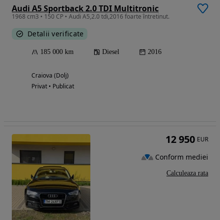
Audi A5 Sportback 2.0 TDI Multitronic
1968 cm3 • 150 CP • Audi A5,2.0 tdi,2016 foarte întretinut.
Detalii verificate
185 000 km
Diesel
2016
Craiova (Dolj)
Privat • Publicat
12 950
EUR
Conform mediei
Calculeaza rata