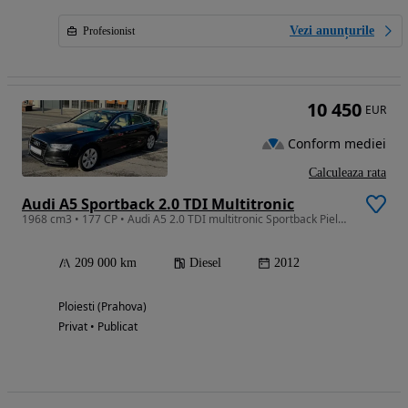
Vezi anunțurile
Profesionist
10 450
EUR
Conform mediei
Calculeaza rata
Audi A5 Sportback 2.0 TDI Multitronic
1968 cm3 • 177 CP • Audi A5 2.0 TDI multitronic Sportback Piele Navi ACC CarPlay
209 000 km
Diesel
2012
Ploiesti (Prahova)
Privat • Publicat