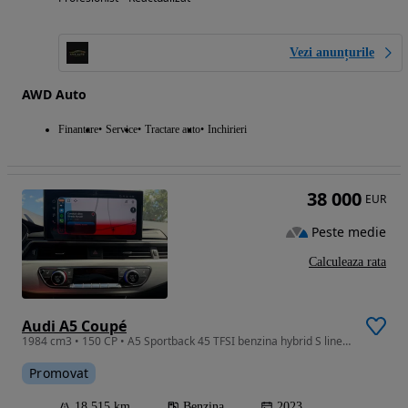
Vezi anunțurile
AWD Auto
Finantare
Service
Tractare auto
Inchirieri
38 000
EUR
Peste medie
Calculeaza rata
Audi A5 Coupé
1984 cm3 • 150 CP • A5 Sportback 45 TFSI benzina hybrid S line 265CP
Promovat
18 515 km
Benzina
2023