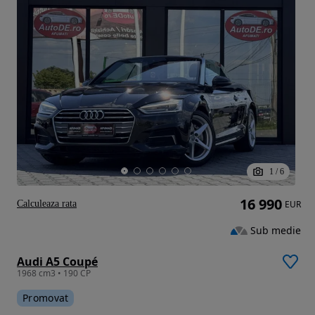
1
/
6
16 990
Calculeaza rata
EUR
Sub medie
Audi A5 Coupé
1968 cm3 • 190 CP
Promovat