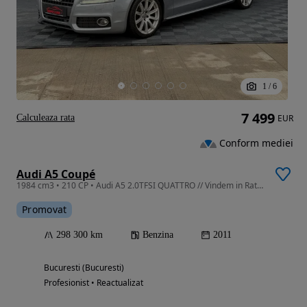
1
/
6
7 499
Calculeaza rata
EUR
Conform mediei
Audi A5 Coupé
1984 cm3 • 210 CP • Audi A5 2.0TFSI QUATTRO // Vindem in Rate Avans Zero cu Buletinul //
Promovat
298 300 km
Benzina
2011
Bucuresti (Bucuresti)
Profesionist • Reactualizat