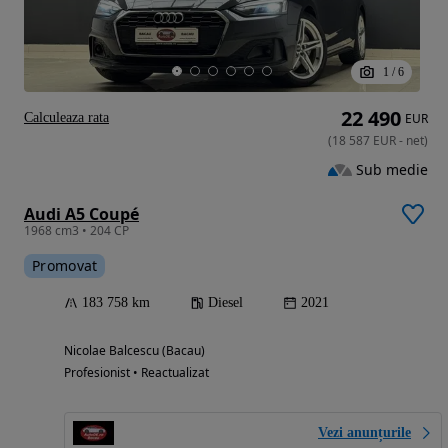
1
/
6
22 490
Calculeaza rata
EUR
(
18 587
EUR
-
net
)
Sub medie
Audi A5 Coupé
1968 cm3 • 204 CP
Promovat
183 758 km
Diesel
2021
Nicolae Balcescu (Bacau)
Profesionist • Reactualizat
Vezi anunțurile