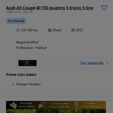
Audi A5 Coupé 40 TDI quattro S tronic S line
1968 cm3 • 204 CP
Promovat
138 500 km
Diesel
2022
Magurele (Ilfov)
Profesionist • Publicat
Vezi anunțurile
Prime Cars Select
Finantare
Buyback