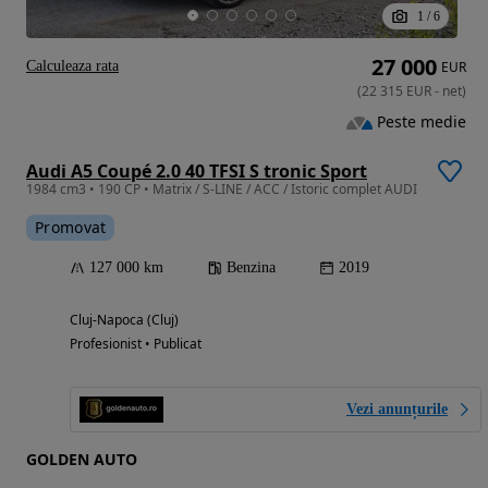
1
/
6
27 000
Calculeaza rata
EUR
(
22 315
EUR
-
net
)
Peste medie
Audi A5 Coupé 2.0 40 TFSI S tronic Sport
1984 cm3 • 190 CP • Matrix / S-LINE / ACC / Istoric complet AUDI
Promovat
127 000 km
Benzina
2019
Cluj-Napoca (Cluj)
Profesionist • Publicat
Vezi anunțurile
GOLDEN AUTO