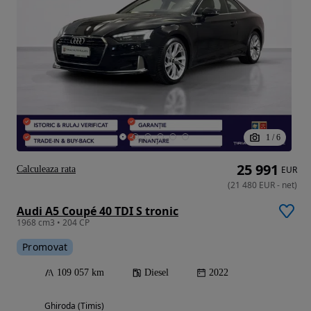
1
/
6
25 991
Calculeaza rata
EUR
(
21 480
EUR
-
net
)
Audi A5 Coupé 40 TDI S tronic
1968 cm3 • 204 CP
Promovat
109 057 km
Diesel
2022
Ghiroda (Timis)