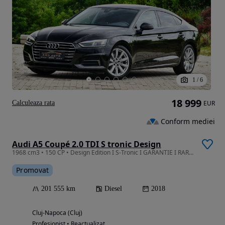
1
/
6
18 999
Calculeaza rata
EUR
Conform mediei
Audi A5 Coupé 2.0 TDI S tronic Design
1968 cm3 • 150 CP • Design Edition I S-Tronic I GARANTIE I RAR I REVIZIE I Rate I Nr rosii
Promovat
201 555 km
Diesel
2018
Cluj-Napoca (Cluj)
Profesionist • Reactualizat