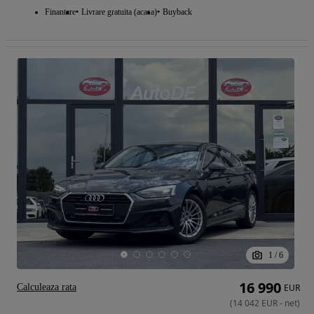
Finantare
Livrare gratuita (acasa)
Buyback
1
/
6
16 990
Calculeaza rata
EUR
(
14 042
EUR
-
net
)