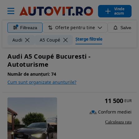
Vinde
acum
Oferte pentru tine
Filtreaza
Salveaza
Șterge filtrele
Audi
A5 Coupé
Audi A5 Coupé Bucuresti -
Autoturisme
Număr de anunțuri:
74
Cum sunt organizate anunturile?
11 500
EUR
Conform mediei
Calculeaza rata