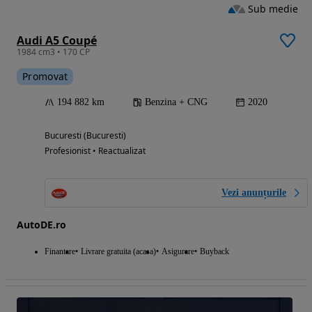
Sub medie
Audi A5 Coupé
1984 cm3 • 170 CP
Promovat
194 882 km
Benzina + CNG
2020
Bucuresti (Bucuresti)
Profesionist • Reactualizat
Vezi anunțurile
AutoDE.ro
Finantare
Livrare gratuita (acasa)
Asigurare
Buyback