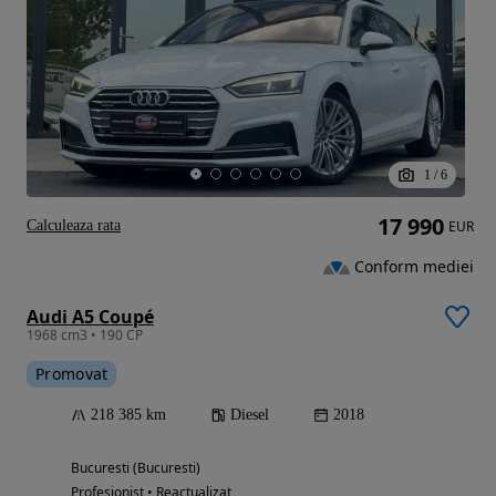
1
/
6
17 990
Calculeaza rata
EUR
Conform mediei
Audi A5 Coupé
1968 cm3 • 190 CP
Promovat
218 385 km
Diesel
2018
Bucuresti (Bucuresti)
Profesionist • Reactualizat