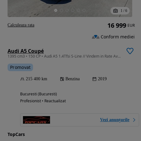
1
/
6
16 999
Calculeaza rata
EUR
Conform mediei
Audi A5 Coupé
1395 cm3 • 150 CP • Audi A5 1.4Tfsi S-Line // Vindem in Rate Avans Zero cu Buletinul //
Promovat
215 400 km
Benzina
2019
Bucuresti (Bucuresti)
Profesionist • Reactualizat
Vezi anunțurile
TopCars