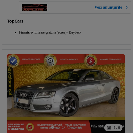
Vezi anunțurile
TopCars
Finantare
Livrare gratuita (acasa)
Buyback
1
/
6