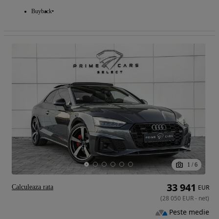
Buyback
1
/
6
33 941
Calculeaza rata
EUR
(
28 050
EUR
-
net
)
Peste medie