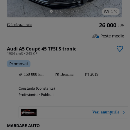
1
/
6
26 000
Calculeaza rata
EUR
Peste medie
Audi A5 Coupé 45 TFSI S tronic
1984 cm3 • 245 CP
Promovat
150 000 km
Benzina
2019
Constanta (Constanta)
Profesionist • Publicat
Vezi anunțurile
MARDARE AUTO