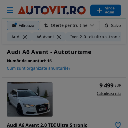
Vinde
acum
Oferte pentru tine
Filtreaza
Salveaza
Audi
A6 Avant
"ver-2-0-tdi-ultra-s-tronic"
Audi A6 Avant - Autoturisme
Număr de anunțuri:
16
Cum sunt organizate anunturile?
9 499
EUR
Calculeaza rata
Audi A6 Avant 2.0 TDI Ultra S tronic