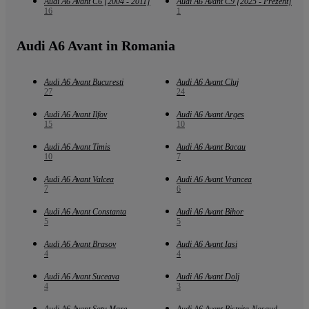
Audi A6 Avant C6 [2004 - 2011]
Audi A6 Avant C9 [2025 - Prezent]
16
1
Audi A6 Avant in Romania
Audi A6 Avant Bucuresti
Audi A6 Avant Cluj
27
24
Audi A6 Avant Ilfov
Audi A6 Avant Arges
15
10
Audi A6 Avant Timis
Audi A6 Avant Bacau
10
7
Audi A6 Avant Valcea
Audi A6 Avant Vrancea
7
6
Audi A6 Avant Constanta
Audi A6 Avant Bihor
5
5
Audi A6 Avant Brasov
Audi A6 Avant Iasi
4
4
Audi A6 Avant Suceava
Audi A6 Avant Dolj
4
3
Audi A6 Avant Satu Mare
Audi A6 Avant Bistrita-Nasaud