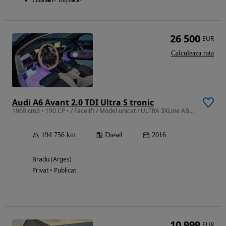
Finantare
Buyback
26 500
EUR
Calculeaza rata
Audi A6 Avant 2.0 TDI Ultra S tronic
1968 cm3 • 190 CP • / Facelift / Model unicat / ULTRA 3XLine ABT Avant
194 756 km
Diesel
2016
Bradu (Arges)
Privat • Publicat
10 999
EUR