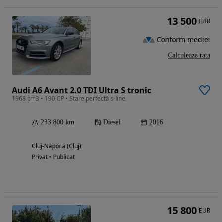
13 500
EUR
Conform mediei
Calculeaza rata
Audi A6 Avant 2.0 TDI Ultra S tronic
1968 cm3 • 190 CP • Stare perfectă s-line
233 800 km
Diesel
2016
Cluj-Napoca (Cluj)
Privat • Publicat
15 800
EUR