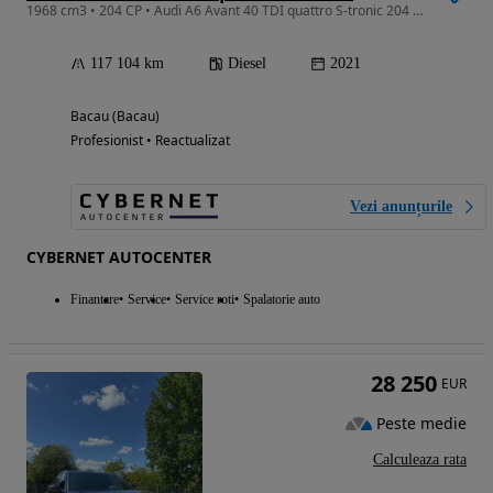
1968 cm3 • 204 CP • Audi A6 Avant 40 TDI quattro S-tronic 204 CP
117 104 km
Diesel
2021
Bacau (Bacau)
Profesionist • Reactualizat
Vezi anunțurile
CYBERNET AUTOCENTER
Finantare
Service
Service roti
Spalatorie auto
28 250
EUR
Peste medie
Calculeaza rata