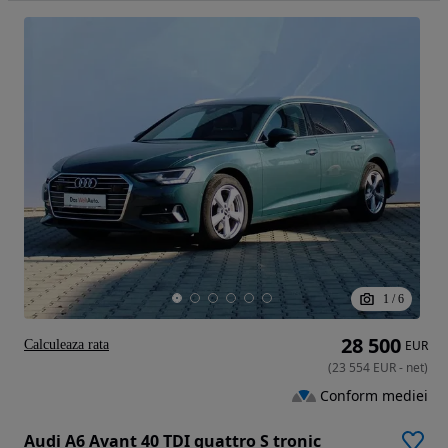
1
/
6
28 500
Calculeaza rata
EUR
(
23 554
EUR
-
net
)
Conform mediei
Audi A6 Avant 40 TDI quattro S tronic