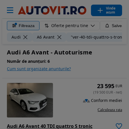
Vinde
acum
Oferte pentru tine
Filtreaza
Salveaza
Audi
A6 Avant
"ver-40-tdi-quattro-s-tronic"
Audi A6 Avant - Autoturisme
Număr de anunțuri:
6
Cum sunt organizate anunturile?
23 595
EUR
(
19 500
EUR
-
net
)
Conform mediei
Calculeaza rata
Audi A6 Avant 40 TDI quattro S tronic