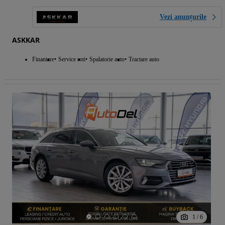
Vezi anunțurile
ASKKAR
Finantare
Service roti
Spalatorie auto
Tractare auto
1
/
6