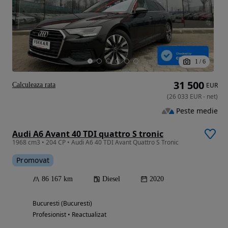
1
/
6
31 500
Calculeaza rata
EUR
(
26 033
EUR
-
net
)
Peste medie
Audi A6 Avant 40 TDI quattro S tronic
1968 cm3 • 204 CP • Audi A6 40 TDI Avant Quattro S Tronic
Promovat
86 167 km
Diesel
2020
Bucuresti (Bucuresti)
Profesionist • Reactualizat