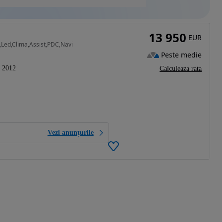
13 950
EUR
,Led,Clima,Assist,PDC,Navi
Peste medie
2012
Calculeaza rata
Vezi anunțurile