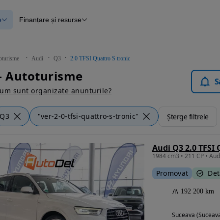
e
Finanțare și resurse
e
Finanțare
e
Instrument de evaluare a mașinii
Raport al istoricului vehiculului
ce
Blog Autovit.ro
oturisme
Audi
Q3
2.0 TFSI Quattro S tronic
anțare
- Autoturisme
lii verificate
S
um sunt organizate anunturile?
Q3
"ver-2-0-tfsi-quattro-s-tronic"
Șterge filtrele
Audi Q3 2.0 TFSI 
Promovat
Det
192 200 km
Suceava (Suceav