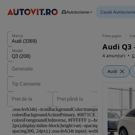
Autoturisme
Caută Autoturism
Autoturisme
Piese
Toate mașinil
Camioane
Mașinile rulat
Constructii
Mașini noi
Agro
Mașini electri
Marca
Prima pagina
Aut
Autoutilitare
Mașini cu fin
Audi Q3 
Motociclete
Mașini cu deta
Model
Remorci
4 anunțuri
C
Audi