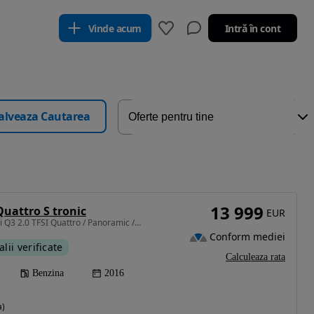
Vinde acum
Intră în cont
alveaza Cautarea
13 999
Quattro S tronic
EUR
1984 cm3 • 211 CP • Audi Q3 2.0 TFSI Quattro / Panoramic / Cameră / Încălzire scaune
Conform mediei
alii verificate
Calculeaza rata
Benzina
2016
a)