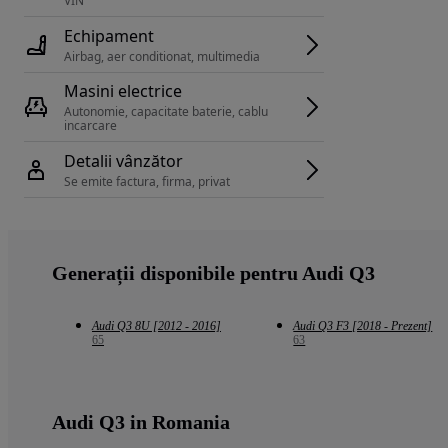
VIN 
Echipament
Airbag, aer conditionat, multimedia
Masini electrice
Autonomie, capacitate baterie, cablu 
incarcare 
Detalii vânzător
Se emite factura, firma, privat
Generații disponibile pentru Audi Q3
Audi Q3 8U [2012 - 2016]
Audi Q3 F3 [2018 - Prezent]
65
63
Audi Q3 in Romania