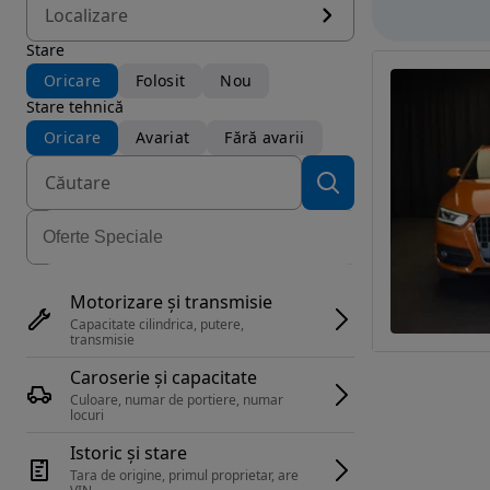
Localizare
Stare
Oricare
Folosit
Nou
Stare tehnică
Oricare
Avariat
Fără avarii
Motorizare și transmisie
Capacitate cilindrica, putere, 
transmisie
Caroserie și capacitate
Culoare, numar de portiere, numar 
locuri
Istoric și stare
Tara de origine, primul proprietar, are 