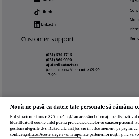
Cami
Const
TikTok
Motoc
LinkedIn
Piese
Customer support
Remo
(031) 630 1716
(031) 860 9090
ajutor@autovit.ro
(de Luni pana Vineri intre 09:00 -
17:00)
Nouă ne pasă ca datele tale personale să rămână co
Noi și partenerii noștri
375
stocăm și/sau accesăm informații pe dispozitivul 
identificatorii cookie unici pentru prelucrarea datelor cu caracter personal. P
gestiona alegerile dvs. făcând clic mai jos sau în orice moment, pe pagina cu 
confidențialitate. Aceste alegeri vor fi raportate partenerilor noștri și nu vă vo