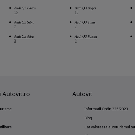
Audi Q3 Bacau
Audi Q3 Arges
15
15
Audi Q3 Sibiu
Audi Q3 Timis
7
7
Audi Q3 Alba
Audi Q3 Valcea
5
5
i Autovit.ro
Autovit
turisme
Informatii Ordin 225/2023
Blog
tilitare
Cat valoreaza autoturismul ta