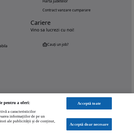
Harta judetelor
Contract vanzare cumparare
Cariere
Vino sa lucrezi cu noi!
Cauți un job?
abila
le pentru a oferi:
Acceptă toate
ivă a caracteristicilor
esarea informațiilor de pe un
ori ale publicității și de conținut,
Acceptă doar necesare