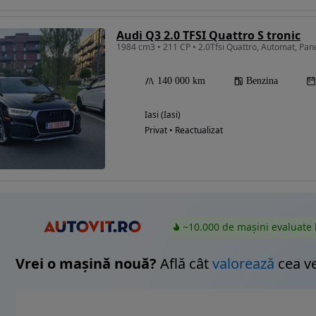
Audi Q3 2.0 TFSI Quattro S tronic
Eligibil pentru
finantare
140 000 km
Benzina
Iasi (Iasi)
Privat • Reactualizat
~10.000 de mașini evaluate 
Vrei o mașină nouă?
Află cât
valorează
cea v