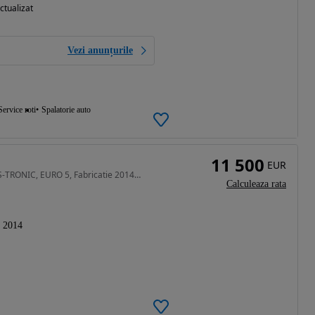
ctualizat
Vezi anunțurile
Service roti
Spalatorie auto
11 500
EUR
1984 cm3 • 211 CP • AUDI Q3 2.0 TFSI, QUATTRO, S-TRONIC, EURO 5, Fabricatie 2014, 211 CP
Calculeaza rata
2014