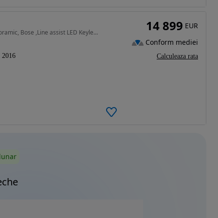
14 899
EUR
1984 cm3 • 211 CP • 2.0Tfsi Quattro, Automat, Panoramic, Bose ,Line assist LED Keyless
Conform mediei
2016
Calculeaza rata
lunar
eche