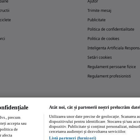
oane
Ajutor
ructii
Trimite mesaj
iclete
Publicitate
Politica de confidentialitate
rci
Politica de cookies
Inteligenta Artificiala Respons
Setări cookies
Regulament persoane fizice
Regulament profesionisti
nfidențiale
Atât noi, cât și partenerii noștri prelucrăm date
Încearcă acum aplicația Autovit.ro
Utilizarea unor date precise de geolocație. Scanarea act
dvs., precum
dispozitivului pentru identificare. Stocarea și/sau acc
uteți accepta sau
dispozitiv. Publicitate și conținut personalizat, măsurăt
politica de
cercetarea audienței și dezvoltarea serviciilor.
r afecta
Listă parteneri (furnizori)