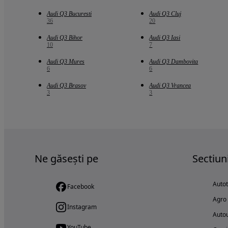
Audi Q3 Bucuresti
Audi Q3 Cluj
36
20
Audi Q3 Bihor
Audi Q3 Iasi
10
7
Audi Q3 Mures
Audi Q3 Dambovita
6
6
Audi Q3 Brasov
Audi Q3 Vrancea
3
3
Ne găsești pe
Sectiun
Auto
Facebook
Agro
Instagram
Autou
YouTube