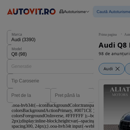
Autoturisme
Caută Autoturism
Autoturisme
Piese
Toate mașinil
Camioane
Mașinile rulat
Constructii
Mașini noi
Agro
Mașini electri
Marca
Prima pagina
Aut
Autoutilitare
Mașini cu fin
Audi Q8 
Motociclete
Mașini cu deta
Model
Remorci
98 de anunțuri
Audi