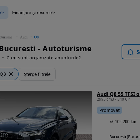
e
Finanțare și resurse
e
Finanțare
e
Instrument de evaluare a mașinii
Raport al istoricului vehiculului
ce
Blog Autovit.ro
oturisme
Audi
Q8
anțare
Bucuresti - Autoturisme
lii verificate
S
Cum sunt organizate anunturile?
Q8
Șterge filtrele
Audi Q8 55 TFSI q
2995 cm3 • 340 CP
Promovat
102 200 km
Bucuresti (Bucure