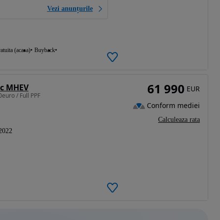
Vezi anunțurile
atuita (acasa)
Buyback
61 990
nic MHEV
EUR
euro / Full PPF
Conform mediei
Calculeaza rata
2022