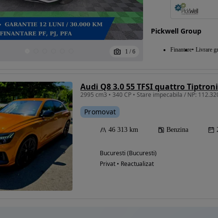
Pickwell Group
Eligibil pentru
Finantare
Livrare gr
finantare
1
/
6
Audi Q8 3.0 55 TFSI quattro Tiptro
2995 cm3 • 340 CP • Stare impecabila / NP: 112.320
Promovat
46 313 km
Benzina
Bucuresti (Bucuresti)
Privat • Reactualizat