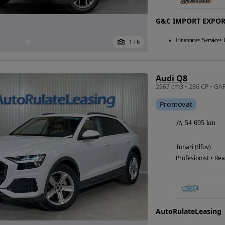
G&C IMPORT EXPO
Finantare
Service
1
/
6
Audi Q8
Promovat
54 695 km
Tunari (Ilfov)
Profesionist • Rea
AutoRulateLeasing