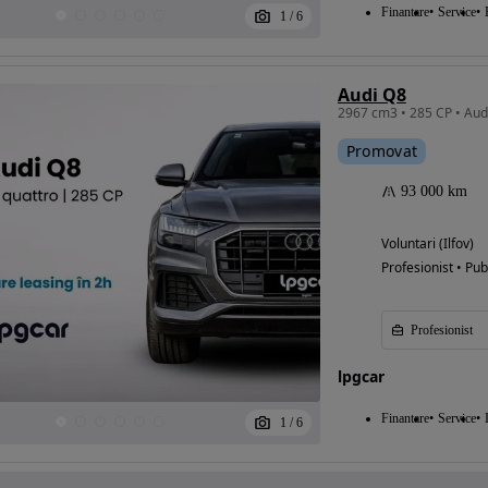
Finantare
Service
1
/
6
Audi Q8
Promovat
93 000 km
Voluntari (Ilfov)
Profesionist • Pub
Profesionist
lpgcar
Finantare
Service
1
/
6