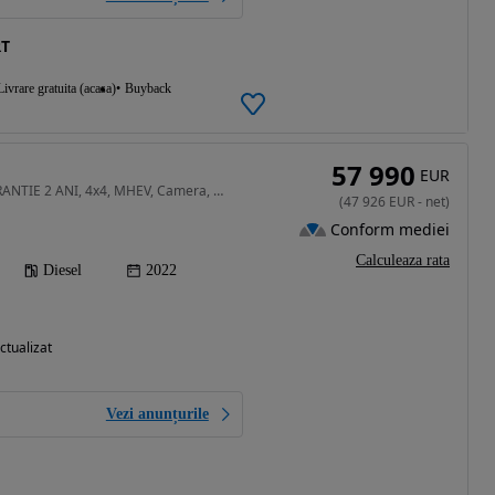
RT
Livrare gratuita (acasa)
Buyback
57 990
EUR
2967 cm3 • 286 CP • GARANTIE 2 ANI, 4x4, MHEV, Camera, Piele, ACC, Scaune incalzite
(
47 926
EUR
-
net
)
Conform mediei
Calculeaza rata
Diesel
2022
ctualizat
Vezi anunțurile