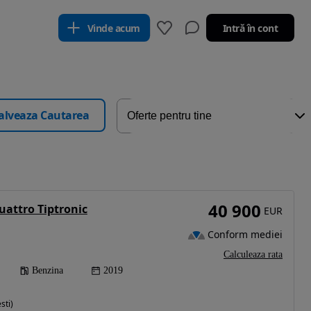
Vinde acum
Intră în cont
alveaza Cautarea
40 900
uattro Tiptronic
EUR
Conform mediei
Calculeaza rata
Benzina
2019
sti)