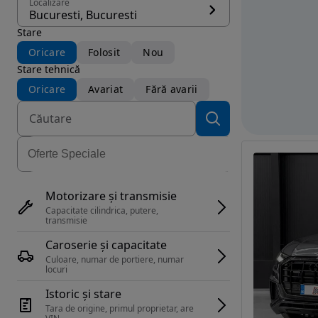
Localizare
Bucuresti, Bucuresti
Stare
Oricare
Folosit
Nou
Stare tehnică
Oricare
Avariat
Fără avarii
Motorizare și transmisie
Capacitate cilindrica, putere, 
transmisie
Caroserie și capacitate
Culoare, numar de portiere, numar 
locuri
Istoric și stare
Tara de origine, primul proprietar, are 