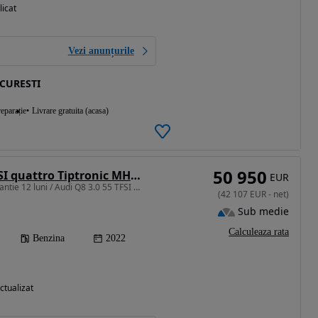
licat
Vezi anunțurile
CURESTI
eparație
Livrare gratuita (acasa)
50 950
Audi Q8 3.0 55 TFSI quattro Tiptronic MHEV
EUR
2995 cm3 • 340 CP • Garantie 12 luni / Audi Q8 3.0 55 TFSI MHEV
(
42 107
EUR
-
net
)
Sub medie
Calculeaza rata
Benzina
2022
ctualizat