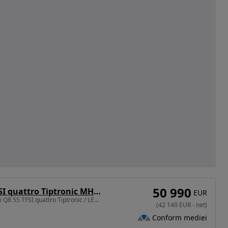
50 990
Audi Q8 3.0 55 TFSI quattro Tiptronic MHEV
EUR
2995 cm3 • 340 CP • Audi Q8 55 TFSI quattro Tiptronic / LED / Asistență viraj / Cameră
(
42 140
EUR
-
net
)
Conform mediei