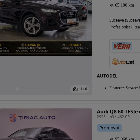
65 100 km
Suceava (Suceav
Profesionist • Rea
AUTODEL
Finantare
Service
1
/
6
Audi Q8 60 TFSIe 
2995 cm3 • 462 CP
Promovat
95 068 km