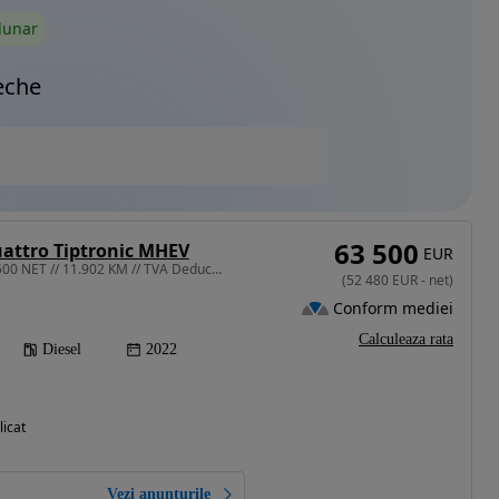
lunar
eche
63 500
uattro Tiptronic MHEV
EUR
2967 cm3 • 286 CP • 52.500 NET // 11.902 KM // TVA Deductibil // Punte Viratoare Spate
(
52 480
EUR
-
net
)
Conform mediei
Calculeaza rata
Diesel
2022
licat
Vezi anunțurile