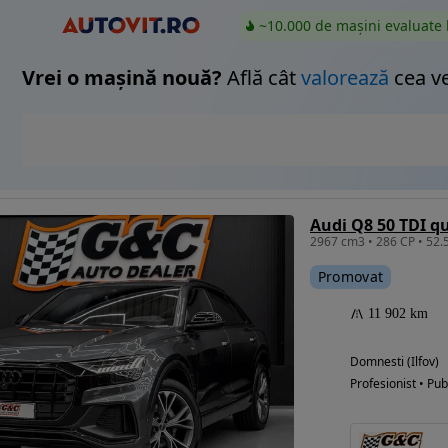
~10.000 de mașini evaluate 
Vrei o mașină nouă?
Află cât
valorează
cea v
Audi Q8 50 TDI q
Promovat
11 902 km
Domnesti (Ilfov)
Profesionist • Pub