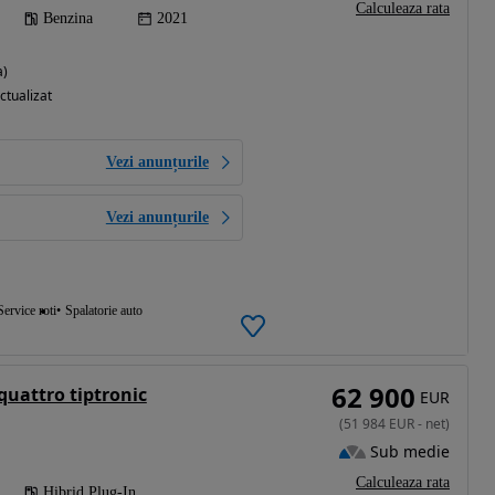
Calculeaza rata
Benzina
2021
a)
ctualizat
Vezi anunțurile
Vezi anunțurile
Service roti
Spalatorie auto
62 900
quattro tiptronic
EUR
(
51 984
EUR
-
net
)
Sub medie
Calculeaza rata
Hibrid Plug-In