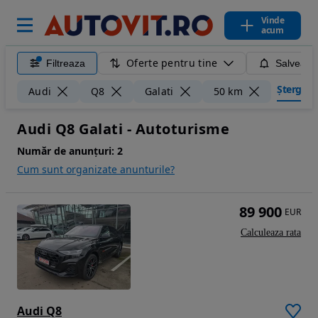
Vinde
acum
Oferte pentru tine
Filtreaza
Salveaza
Șterge fil
Audi
Q8
Galati
50 km
Audi Q8 Galati - Autoturisme
Număr de anunțuri:
2
Cum sunt organizate anunturile?
89 900
EUR
Calculeaza rata
Audi Q8