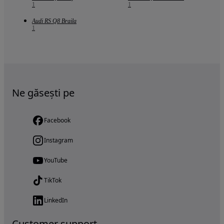
1
1
Audi RS Q8 Braila
1
Ne găsești pe
Facebook
Instagram
YouTube
TikTok
LinkedIn
Customer support