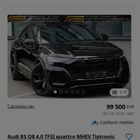
1
/
6
99 500
Calculeaza rata
EUR
(
82 231
EUR
-
net
)
Conform mediei
Audi RS Q8 4.0 TFSI quattro MHEV Tiptronic