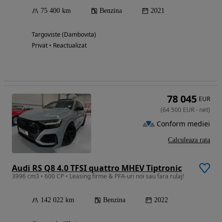
75 400 km
Benzina
2021
Targoviste (Dambovita)
Privat • Reactualizat
78 045
EUR
(
64 500
EUR
-
net
)
Conform mediei
Calculeaza rata
Audi RS Q8 4.0 TFSI quattro MHEV Tiptronic
3996 cm3 • 600 CP • Leasing firme & PFA-uri noi sau fara rulaj!
142 022 km
Benzina
2022