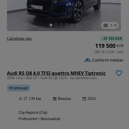
1
/
6
-
25 103 EUR
Calculeaza rata
119 500
EUR
(
98 761
EUR
-
net
)
Conform mediei
Audi RS Q8 4.0 TFSI quattro MHEV Tiptronic
3996 cm3 • 600 CP • Audi RS Q8 2024 - via workleto.com
Promovat
27 139 km
Benzina
2024
Cluj-Napoca (Cluj)
Profesionist • Reactualizat