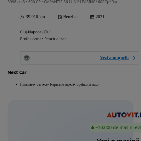
3996 cm3 • 600 CP • GARANTIE 36 LUNI*LEASING*600Cp*Dynamic Plus*Ceramic*Soft*Panorama*
39 910 km
Benzina
2021
Cluj-Napoca (Cluj)
Profesionist • Reactualizat
Vezi anunțurile
Next Car
Finantare
Service
Reparație rapidă
Spalatorie auto
~10.000 de mașini ev
Vrei o mașină