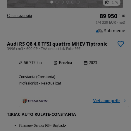
1
/
6
89 950
Calculeaza rata
EUR
(
74 339
EUR
-
net
)
Sub medie
Audi RS Q8 4.0 TFSI quattro MHEV Tiptronic
3996 cm3 • 600 CP • TVA deductibil/ Folie PPF
56 717 km
Benzina
2023
Constanta (Constanta)
Profesionist • Reactualizat
Vezi anunțurile
TIRIAC AUTO RULATE-CONSTANTA
Finantare
Service ITP
Buyback