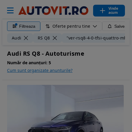
Vinde
acum
Oferte pentru tine
Filtreaza
Salveaza
Audi
RS Q8
"ver-rsq8-4-0-tfsi-quattro-mhev-
Audi RS Q8 - Autoturisme
Număr de anunțuri:
5
Cum sunt organizate anunturile?