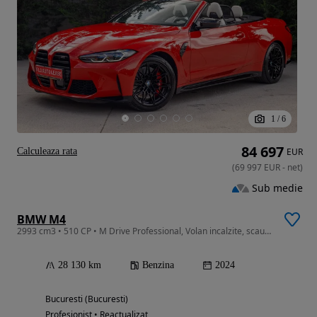
1
/
6
84 697
Calculeaza rata
EUR
(
69 997
EUR
-
net
)
Sub medie
BMW M4
2993 cm3 • 510 CP • M Drive Professional, Volan incalzite, scaune ventilate, faruri laser
28 130 km
Benzina
2024
Bucuresti (Bucuresti)
Profesionist • Reactualizat