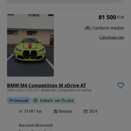
81 500
EUR
Conform mediei
Calculeaza rata
BMW M4 Competition M xDrive AT
2993 cm3 • 510 CP • BMW M4 Competition M xdrive
Promovat
Detalii verificate
33 687 km
Benzina
2024
Bucuresti (Bucuresti)