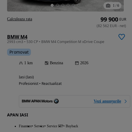
1
/
6
99 900
Calculeaza rata
EUR
(
82 562
EUR
-
net
)
BMW M4
2993 cm3 • 530 CP • BMW M4 Competition M xDrive Coupe
Promovat
1 km
Benzina
2026
Iasi (Iasi)
Profesionist • Reactualizat
Vezi anunțurile
APAN IASI
Finantare
Service
Service ITP
Buyback