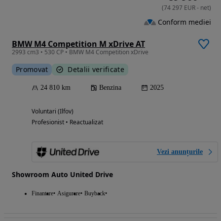
(
74 297
EUR
-
net
)
Conform mediei
BMW M4 Competition M xDrive AT
2993 cm3 • 530 CP • BMW M4 Competition xDrive
Promovat
Detalii verificate
24 810 km
Benzina
2025
Voluntari (Ilfov)
Profesionist • Reactualizat
Vezi anunțurile
Showroom Auto United Drive
Finantare
Asigurare
Buyback