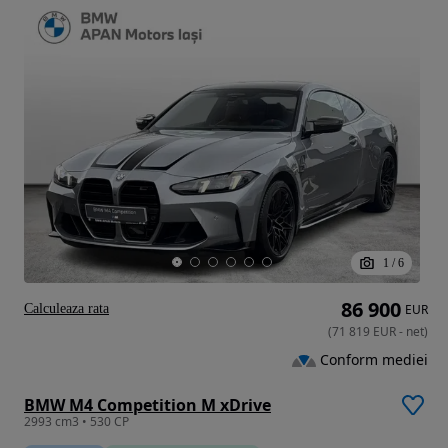
1
/
6
86 900
Calculeaza rata
EUR
(
71 819
EUR
-
net
)
Conform mediei
BMW M4 Competition M xDrive
2993 cm3 • 530 CP