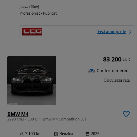
Jilava (Ilfov)
Profesionist • Publicat
Vezi anunțurile
83 200
EUR
Conform mediei
Calculeaza rata
BMW M4
2993 cm3 • 530 CP • Bmw M4 Competition LCI
7 100 km
Benzina
2025