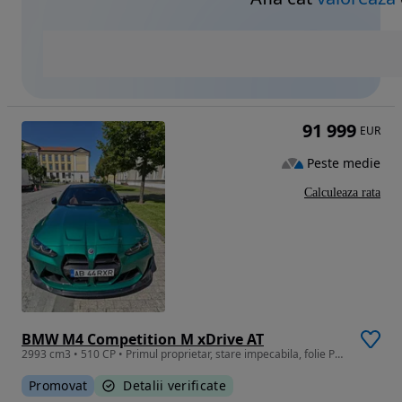
91 999
EUR
Peste medie
Calculeaza rata
BMW M4 Competition M xDrive AT
2993 cm3 • 510 CP • Primul proprietar, stare impecabila, folie PPF premium.
Promovat
Detalii verificate