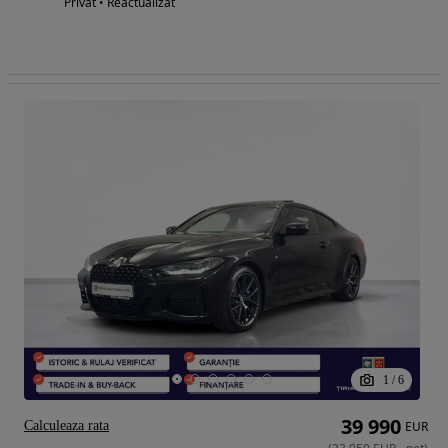
Privat • Reactualizat
1
/
6
39 990
Calculeaza rata
EUR