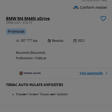
(
33 050
EUR
-
net
)
Conform mediei
BMW M4 M440i xDrive
2998 cm3 • 374 CP
Promovat
107 777 km
Benzina
2021
Bucuresti (Bucuresti)
Profesionist • Publicat
Vezi anunțurile
TIRIAC AUTO RULATE-EXPOZITIEI
Finantare
Service
Tractare auto
Inchirieri