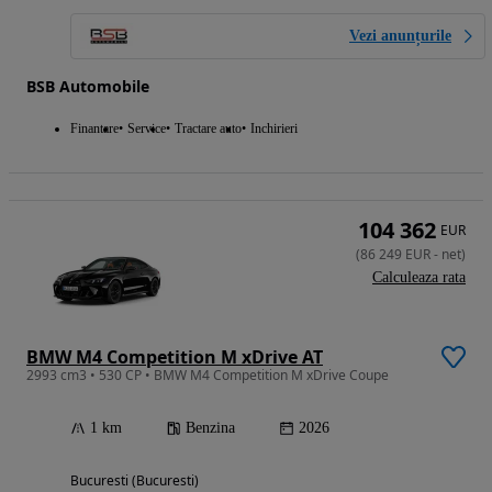
Vezi anunțurile
BSB Automobile
Finantare
Service
Tractare auto
Inchirieri
104 362
EUR
(
86 249
EUR
-
net
)
Calculeaza rata
BMW M4 Competition M xDrive AT
2993 cm3 • 530 CP • BMW M4 Competition M xDrive Coupe
1 km
Benzina
2026
Bucuresti (Bucuresti)