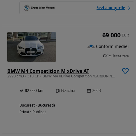
Vezi anunțurile
69 000
EUR
Conform mediei
Calculeaza rata
BMW M4 Competition M xDrive AT
2993 cm3 • 510 CP • BMW M4 XDrive Competition /CARBON /INDIVIDUAL / Full PPF Garantie
82 000 km
Benzina
2023
Bucuresti (Bucuresti)
Privat • Publicat