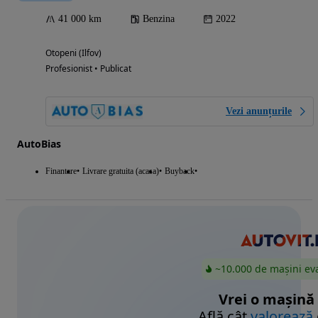
41 000 km
Benzina
2022
Otopeni (Ilfov)
Profesionist • Publicat
Vezi anunțurile
AutoBias
Finantare
Livrare gratuita (acasa)
Buyback
~10.000 de mașini ev
Vrei o mașină
Află cât
valorează