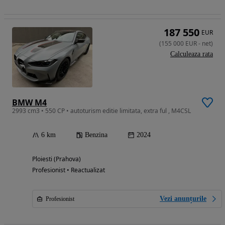
187 550
EUR
(
155 000
EUR
-
net
)
Calculeaza rata
BMW M4
2993 cm3 • 550 CP • autoturism editie limitata, extra ful , M4CSL
6 km
Benzina
2024
Ploiesti (Prahova)
Profesionist • Reactualizat
Vezi anunțurile
Profesionist