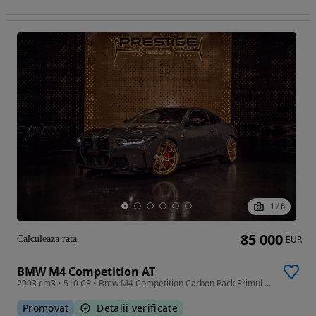
1
/
6
85 000
Calculeaza rata
EUR
BMW M4 Competition AT
2993 cm3 • 510 CP • Bmw M4 Competition Carbon Pack Primul propietar in Romania
Promovat
Detalii verificate