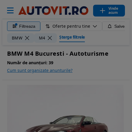
Vinde
acum
Oferte pentru tine
Filtreaza
Salveaza
Șterge filtrele
BMW
M4
BMW M4 Bucuresti - Autoturisme
Număr de anunțuri:
39
Cum sunt organizate anunturile?