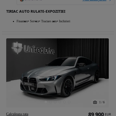
TIRIAC AUTO RULATE-EXPOZITIEI
Finantare
Service
Tractare auto
Inchirieri
1
/
6
89 900
Calculeaza rata
EUR