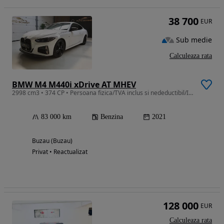
38 700
EUR
Sub medie
Calculeaza rata
BMW M4 M440i xDrive AT MHEV
2998 cm3 • 374 CP • Persoana fizica/TVA inclus si nedeductibil/Istoric BMW
83 000 km
Benzina
2021
Buzau (Buzau)
Privat • Reactualizat
128 000
EUR
Calculeaza rata