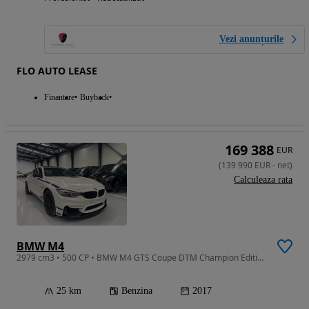
Vezi anunțurile
FLO AUTO LEASE
Finantare
Buyback
169 388
EUR
(
139 990
EUR
-
net
)
Calculeaza rata
BMW M4
2979 cm3 • 500 CP • BMW M4 GTS Coupe DTM Champion Edition
25 km
Benzina
2017