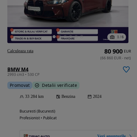
1
/
6
80 900
Calculeaza rata
EUR
(
66 860
EUR
-
net
)
BMW M4
2993 cm3 • 530 CP
Promovat
Detalii verificate
33 284 km
Benzina
2024
Bucuresti (Bucuresti)
Profesionist • Publicat
Vezi anunțurile