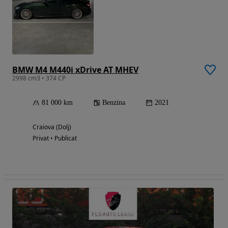
BMW M4 M440i xDrive AT MHEV
2998 cm3 • 374 CP
81 000 km
Benzina
2021
Craiova (Dolj)
Privat • Publicat