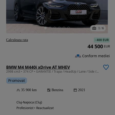
1
/
6
-
400 EUR
Calculeaza rata
44 500
EUR
Conform mediei
BMW M4 M440i xDrive AT MHEV
2998 cm3 • 374 CP • GARANTIE / Trapa / HeadUp / Lane / Side / H&K / Camera / 20"
Promovat
35 900 km
Benzina
2021
Cluj-Napoca (Cluj)
Profesionist • Reactualizat