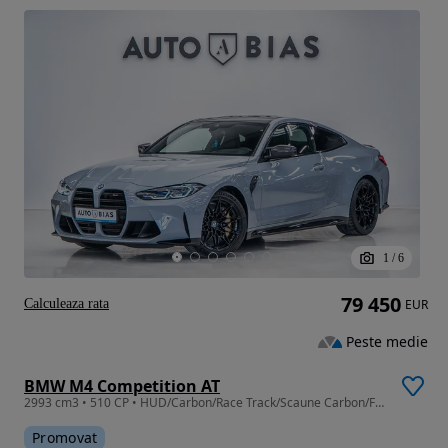
1
/
6
79 450
Calculeaza rata
EUR
Peste medie
BMW M4 Competition AT
2993 cm3 • 510 CP • HUD/Carbon/Race Track/Scaune Carbon/Frane Ceramice/LED/Rate Leasing
Promovat