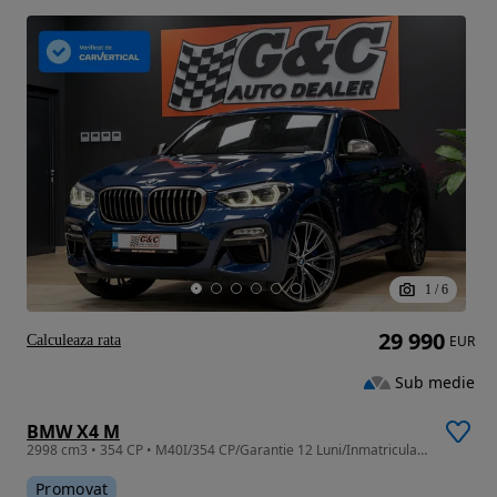
1
/
6
29 990
Calculeaza rata
EUR
Sub medie
BMW X4 M
2998 cm3 • 354 CP • M40I/354 CP/Garantie 12 Luni/Inmatriculat RO/FARURI LED
Promovat