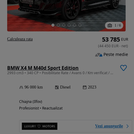
1
/
6
53 785
Calculeaza rata
EUR
(
44 450
EUR
-
net
)
Peste medie
BMW X4 M M40d Sport Edition
2993 cm3 • 340 CP • Posibilitate Rate / Avans 0 / Km verificat / Garantie Extinsa
96 000 km
Diesel
2023
Chiajna (Ilfov)
Profesionist • Reactualizat
Vezi anunțurile