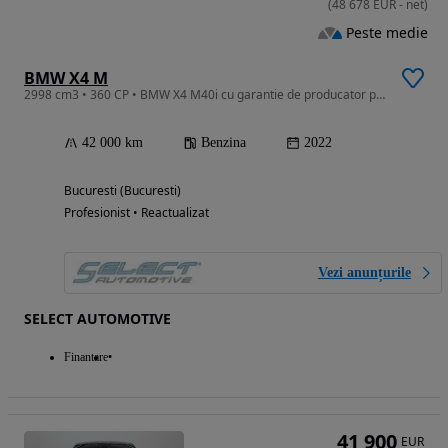
(
48 678
EUR
-
net
)
Peste medie
BMW X4 M
2998 cm3 • 360 CP • BMW X4 M40i cu garantie de producator pana in 11/2026
42 000 km
Benzina
2022
Bucuresti (Bucuresti)
Profesionist • Reactualizat
Vezi anunțurile
SELECT AUTOMOTIVE
Finantare
41 900
EUR