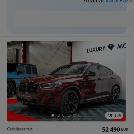
Află cât
valorează
1
/
6
52 490
Calculeaza rata
EUR