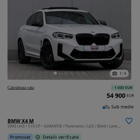
1
/
6
-
1 000 EUR
Calculeaza rata
54 900
EUR
Sub medie
BMW X4 M
2993 cm3 • 510 CP • GARANTIE / Panoramic / LED / Blind / Lane / Camera / 21"
Promovat
Detalii verificate