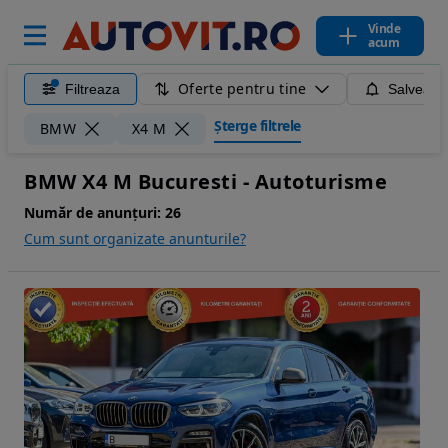
Vinde
acum
Oferte pentru tine
Filtreaza
Salveaza
Șterge filtrele
BMW
X4 M
BMW X4 M Bucuresti - Autoturisme
Număr de anunțuri:
26
Cum sunt organizate anunturile?