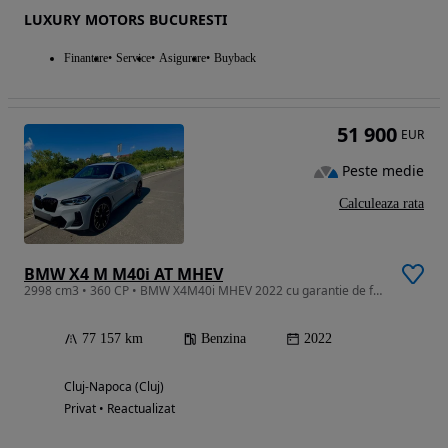
LUXURY MOTORS BUCURESTI
Finantare
Service
Asigurare
Buyback
51 900
EUR
Peste medie
Calculeaza rata
BMW X4 M M40i AT MHEV
2998 cm3 • 360 CP • BMW X4M40i MHEV 2022 cu garantie de fabrica pana in 03/27
77 157 km
Benzina
2022
Cluj-Napoca (Cluj)
Privat • Reactualizat