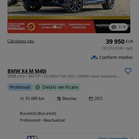
1
/
6
39 950
Calculeaza rata
EUR
(
33 016
EUR
-
net
)
Conform mediei
BMW X4 M M40i
2998 cm3 • 360 CP • 33.000e+TVA 2021 ///M40i Laser Gestures ACC Cam360 geamuri atermice
Promovat
Detalii verificate
93 089 km
Benzina
2021
Bucuresti (Bucuresti)
Profesionist • Reactualizat
Vezi anunțurile