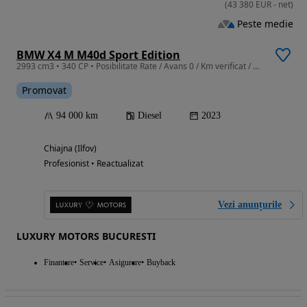
(
43 380
EUR
-
net
)
Peste medie
BMW X4 M M40d Sport Edition
2993 cm3 • 340 CP • Posibilitate Rate / Avans 0 / Km verificat / Garantie Extinsa
Promovat
94 000 km
Diesel
2023
Chiajna (Ilfov)
Profesionist • Reactualizat
Vezi anunțurile
LUXURY MOTORS BUCURESTI
Finantare
Service
Asigurare
Buyback