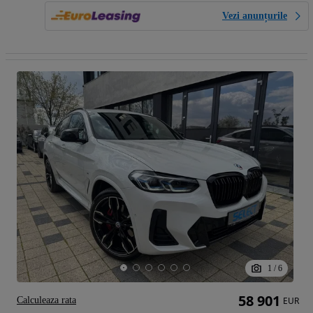
Vezi anunțurile
1
/
6
58 901
Calculeaza rata
EUR