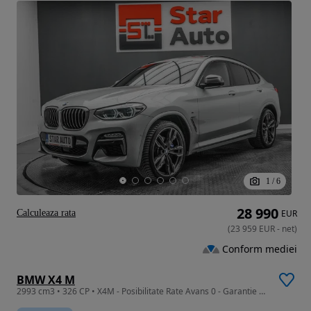
1
/
6
28 990
Calculeaza rata
EUR
(
23 959
EUR
-
net
)
Conform mediei
BMW X4 M
2993 cm3 • 326 CP • X4M - Posibilitate Rate Avans 0 - Garantie 12 Luni - IMPECABILA