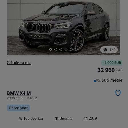
1
/
6
-
1 000 EUR
Calculeaza rata
32 960
EUR
Sub medie
BMW X4 M
2998 cm3 • 354 CP
Promovat
103 600 km
Benzina
2019