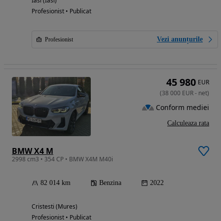
Iasi (Iasi)
Profesionist • Publicat
Vezi anunțurile
Profesionist
45 980
EUR
(
38 000
EUR
-
net
)
Conform mediei
Calculeaza rata
BMW X4 M
2998 cm3 • 354 CP • BMW X4M M40i
82 014 km
Benzina
2022
Cristesti (Mures)
Profesionist • Publicat