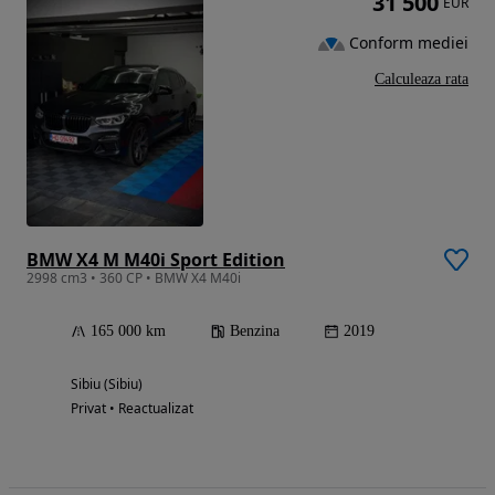
31 500
EUR
Conform mediei
Calculeaza rata
BMW X4 M M40i Sport Edition
2998 cm3 • 360 CP • BMW X4 M40i
165 000 km
Benzina
2019
Sibiu (Sibiu)
Privat • Reactualizat