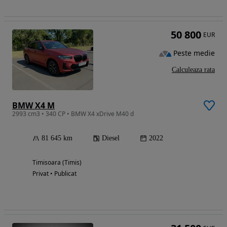
50 800
EUR
Peste medie
Calculeaza rata
BMW X4 M
2993 cm3 • 340 CP • BMW X4 xDrive M40 d
81 645 km
Diesel
2022
Timisoara (Timis)
Privat • Publicat