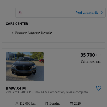
Vezi anunțurile
CARS CENTER
Finantare
Asigurare
Buyback
35 700
EUR
Calculeaza rata
BMW X4 M
2993 cm3 • 480 CP • Bmw X4 M Competition, revizie completa mai 2026, se emite factura
112 000 km
Benzina
2020