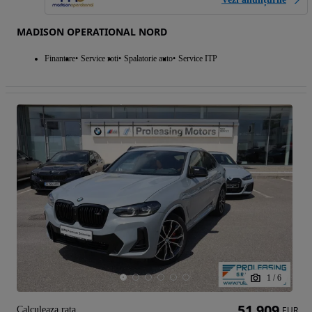
MADISON OPERATIONAL NORD
Finantare
Service roti
Spalatorie auto
Service ITP
1
/
6
51 909
Calculeaza rata
EUR