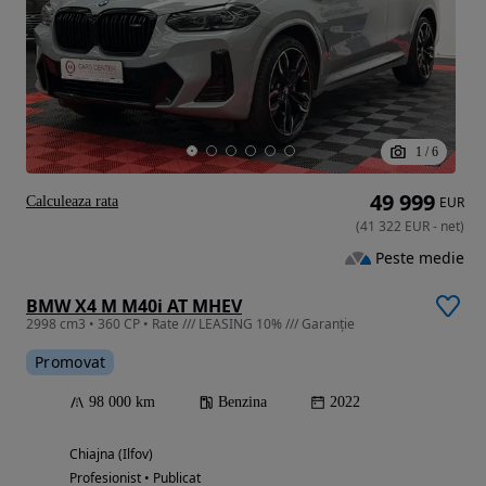
1
/
6
49 999
Calculeaza rata
EUR
(
41 322
EUR
-
net
)
Peste medie
BMW X4 M M40i AT MHEV
2998 cm3 • 360 CP • Rate /// LEASING 10% /// Garanție
Promovat
98 000 km
Benzina
2022
Chiajna (Ilfov)
Profesionist • Publicat