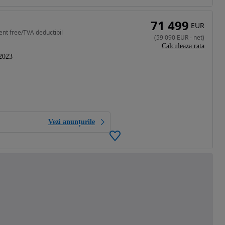
71 499
EUR
ent free/TVA deductibil
(
59 090
EUR
-
net
)
Calculeaza rata
2023
Vezi anunțurile