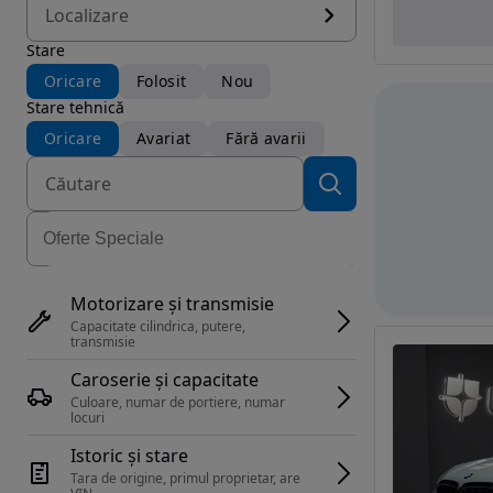
Localizare
Stare
Oricare
Folosit
Nou
Stare tehnică
Oricare
Avariat
Fără avarii
Motorizare și transmisie
Capacitate cilindrica, putere, 
transmisie
Caroserie și capacitate
Culoare, numar de portiere, numar 
locuri
Istoric și stare
Tara de origine, primul proprietar, are 