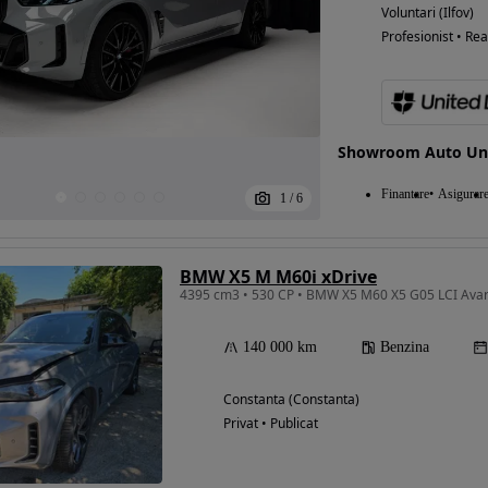
Voluntari (Ilfov)
Profesionist • Rea
Showroom Auto Uni
Finantare
Asigurar
1
/
6
BMW X5 M M60i xDrive
4395 cm3 • 530 CP • BMW X5 M60 X5 G05 LCI Avar
140 000 km
Benzina
Constanta (Constanta)
Privat • Publicat