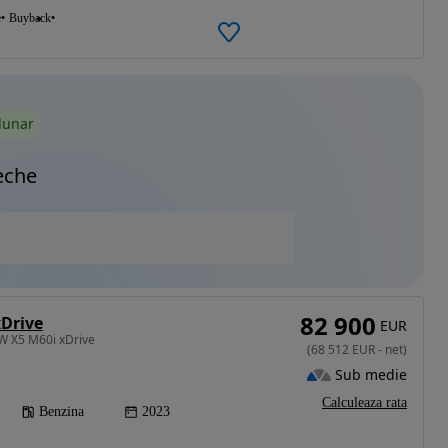
e
Buyback
lunar
eche
82 900
Drive
EUR
W X5 M60i xDrive
(
68 512
EUR
-
net
)
Sub medie
Calculeaza rata
Benzina
2023