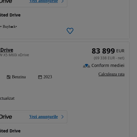
Vezi anunțurile
ted Drive
e
Buyback
83 899
Drive
EUR
W X5 M60i xDrive
(
69 338
EUR
-
net
)
Conform mediei
Calculeaza rata
Benzina
2023
ctualizat
Vezi anunțurile
ted Drive