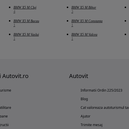
BMW X5 M Cluj
BMW X5 M Bihor
4
3
BMW X5 M Bacau
BMW X5 M Constanta
1
1
BMW X5 M Vaslui
BMW X5 M Valcea
1
1
i Autovit.ro
Autovit
turisme
Informatii Ordin 225/2023
Blog
tilitare
Cat valoreaza autoturismul ta
oane
Ajutor
ructii
Trimite mesaj