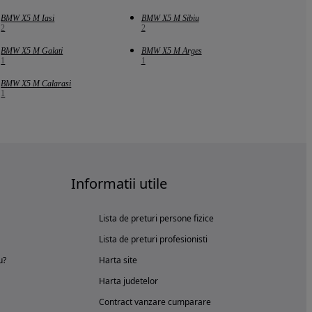
BMW X5 M Iasi
BMW X5 M Sibiu
2
2
BMW X5 M Galati
BMW X5 M Arges
1
1
BMW X5 M Calarasi
1
Informatii utile
Lista de preturi persone fizice
Lista de preturi profesionisti
u?
Harta site
Harta judetelor
Contract vanzare cumparare