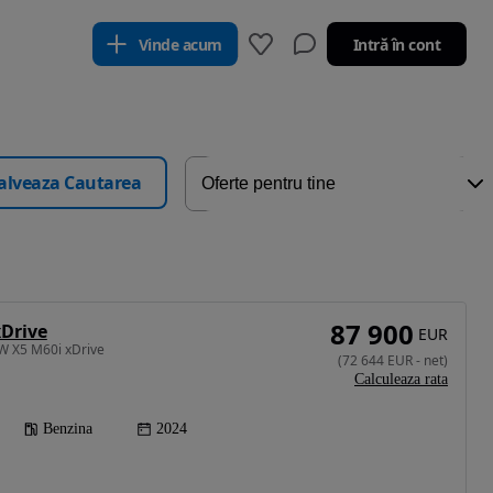
Vinde acum
Intră în cont
alveaza Cautarea
87 900
Drive
EUR
W X5 M60i xDrive
(
72 644
EUR
-
net
)
Calculeaza rata
Benzina
2024