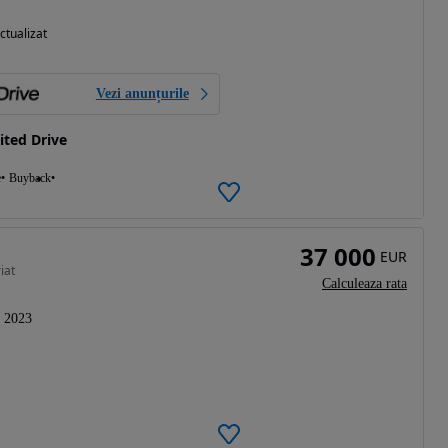
ctualizat
Vezi anunțurile
ted Drive
e
Buyback
37 000
EUR
iat
Calculeaza rata
2023