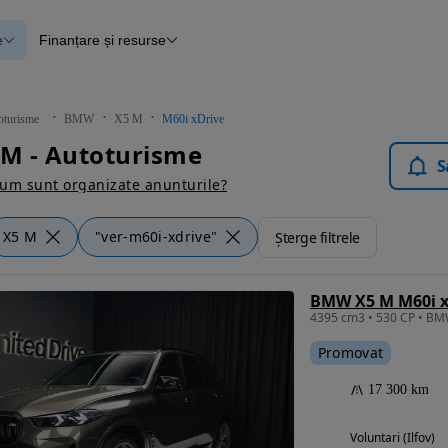
e
Finanțare și resurse
e
Finanțare
e
Instrument de evaluare a mașinii
Raport al istoricului vehiculului
ce
Blog Autovit.ro
oturisme
BMW
X5 M
M60i xDrive
anțare
M - Autoturisme
lii verificate
S
um sunt organizate anunturile?
X5 M
"ver-m60i-xdrive"
Șterge filtrele
BMW X5 M M60i x
4395 cm3 • 530 CP • BM
Promovat
17 300 km
Voluntari (Ilfov)