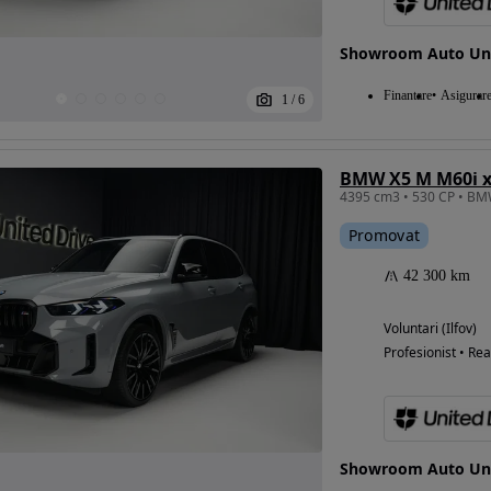
Showroom Auto Uni
Eligibil pentru
Finantare
Asigurar
1
/
6
finantare
BMW X5 M M60i x
4395 cm3 • 530 CP • BM
Promovat
42 300 km
Voluntari (Ilfov)
Profesionist • Rea
Showroom Auto Uni