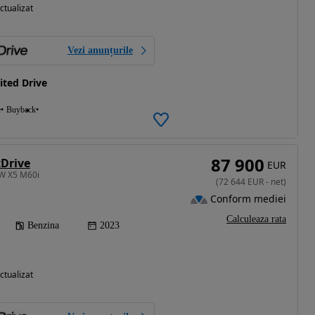
ctualizat
Vezi anunțurile
ted Drive
e
Buyback
87 900
Drive
EUR
W X5 M60i
(
72 644
EUR
-
net
)
Conform mediei
Calculeaza rata
Benzina
2023
ctualizat