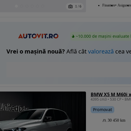
Finantare
Asigurar
1
/
6
~10.000 de mașini evaluate 
Vrei o mașină nouă?
Află cât
valorează
cea v
BMW X5 M M60i x
4395 cm3 • 530 CP • BM
Promovat
30 450 km