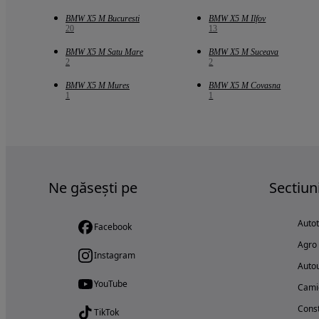
BMW X5 M Bucuresti
BMW X5 M Ilfov
20
13
BMW X5 M Satu Mare
BMW X5 M Suceava
2
2
BMW X5 M Mures
BMW X5 M Covasna
1
1
Ne găsești pe
Sectiun
Auto
Facebook
Agro
Instagram
Autou
YouTube
Cami
Const
TikTok