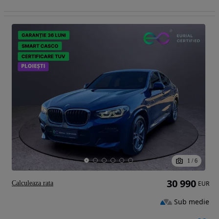
1
/
6
30 990
Calculeaza rata
EUR
Sub medie