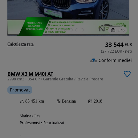
1
/
6
33 544
Calculeaza rata
EUR
(
27 722
EUR
-
net
)
Conform mediei
BMW X3 M M40i AT
2998 cm3 • 354 CP • Garantie Gratuita / Revizie Predare
Promovat
85 451 km
Benzina
2018
Slatina (Olt)
Profesionist • Reactualizat