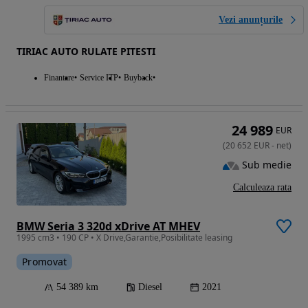
Vezi anunțurile
TIRIAC AUTO RULATE PITESTI
Finantare
Service ITP
Buyback
24 989
EUR
(
20 652
EUR
-
net
)
Sub medie
Calculeaza rata
BMW Seria 3 320d xDrive AT MHEV
1995 cm3 • 190 CP • X Drive,Garantie,Posibilitate leasing
Promovat
54 389 km
Diesel
2021