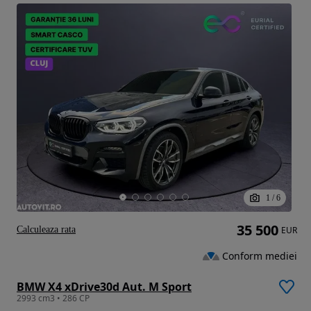
1
/
6
35 500
Calculeaza rata
EUR
Conform mediei
BMW X4 xDrive30d Aut. M Sport
2993 cm3 • 286 CP