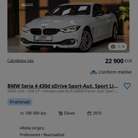
1
/
6
22 900
Calculeaza rata
EUR
Conform mediei
BMW Seria 4 430d xDrive Sport-Aut. Sport Line
2993 cm3 • 258 CP • Inmatriculat Ro/X-DRIVE/Faruri Led/ Sport Line
Promovat
180 000 km
Diesel
2019
Albota (Arges)
Profesionist • Reactualizat