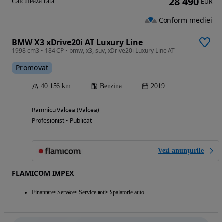
28 490
Calculeaza rata
EUR
Conform mediei
BMW X3 xDrive20i AT Luxury Line
1998 cm3 • 184 CP • bmw, x3, suv, xDrive20i Luxury Line AT
Promovat
40 156 km
Benzina
2019
Ramnicu Valcea (Valcea)
Profesionist • Publicat
Vezi anunțurile
FLAMICOM IMPEX
Finantare
Service
Service roti
Spalatorie auto