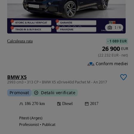
1
/
6
-
1 089 EUR
Calculeaza rata
26 900
EUR
(
22 232
EUR
-
net
)
Conform mediei
BMW X5
2993 cm3 • 313 CP • BMW X5 xDrive40d Pachet M - An 2017
Promovat
Detalii verificate
186 270 km
Diesel
2017
Pitesti (Arges)
Profesionist • Publicat