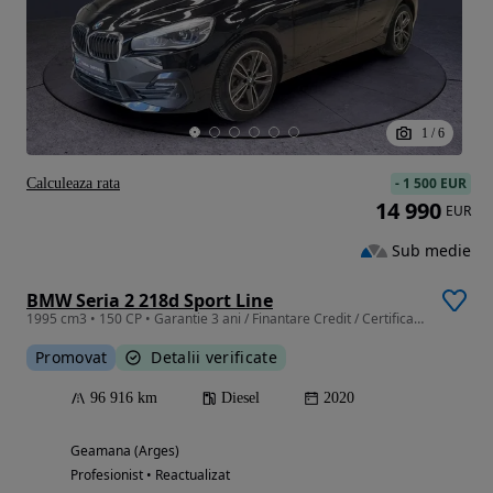
1
/
6
-
1 500 EUR
Calculeaza rata
14 990
EUR
Sub medie
BMW Seria 2 218d Sport Line
1995 cm3 • 150 CP • Garantie 3 ani / Finantare Credit / Certificare TUV
Promovat
Detalii verificate
96 916 km
Diesel
2020
Geamana (Arges)
Profesionist • Reactualizat