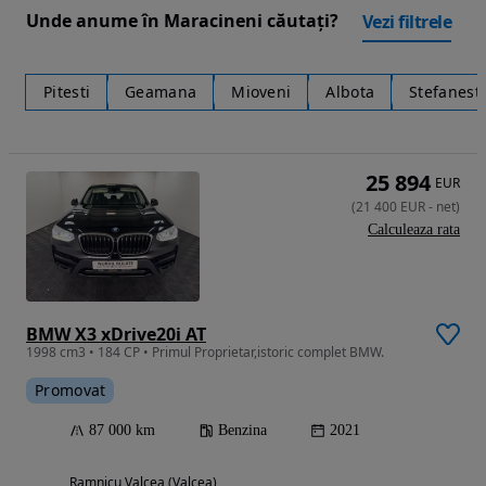
Unde anume în Maracineni căutați?
Vezi filtrele
Pitesti
Geamana
Mioveni
Albota
Stefanesti
25 894
EUR
(
21 400
EUR
-
net
)
Calculeaza rata
BMW X3 xDrive20i AT
1998 cm3 • 184 CP • Primul Proprietar,istoric complet BMW.
Promovat
87 000 km
Benzina
2021
Ramnicu Valcea (Valcea)