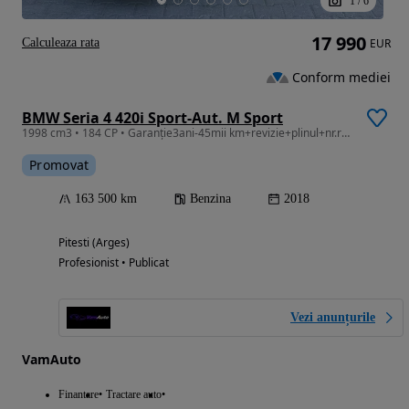
1
/
6
17 990
Calculeaza rata
EUR
Conform mediei
BMW Seria 4 420i Sport-Aut. M Sport
1998 cm3 • 184 CP • Garanție3ani-45mii km+revizie+plinul+nr.rosii+asigurare
Promovat
163 500 km
Benzina
2018
Pitesti (Arges)
Profesionist • Publicat
Vezi anunțurile
VamAuto
Finantare
Tractare auto