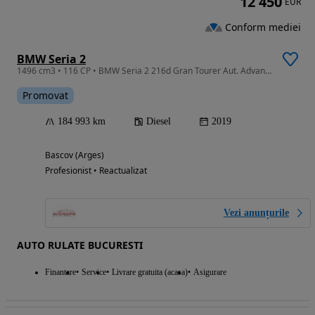
12 450
EUR
Conform mediei
BMW Seria 2
1496 cm3 • 116 CP • BMW Seria 2 216d Gran Tourer Aut. Advantage
Promovat
184 993 km
Diesel
2019
Bascov (Arges)
Profesionist • Reactualizat
Vezi anunțurile
AUTO RULATE BUCURESTI
Finantare
Service
Livrare gratuita (acasa)
Asigurare