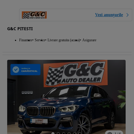
Vezi anunțurile
G&C PITESTI
Finantare
Service
Livrare gratuita (acasa)
Asigurare
1
/
6