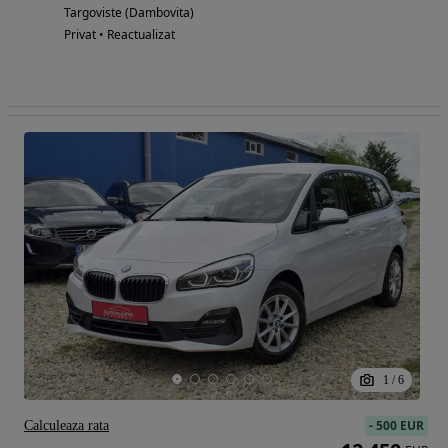
Targoviste (Dambovita)
Privat • Reactualizat
1
/
6
-
500 EUR
Calculeaza rata