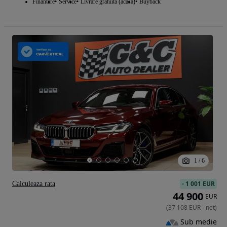
Finantare
Service
Livrare gratuita (acasa)
Buyback
1
/
6
-
1 001 EUR
Calculeaza rata
44 900
EUR
(
37 108
EUR
-
net
)
Sub medie