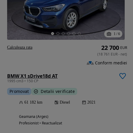
1
/
6
22 700
Calculeaza rata
EUR
(
18 761
EUR
-
net
)
Conform mediei
BMW X1 sDrive18d AT
1995 cm3 • 150 CP
Promovat
Detalii verificate
61 182 km
Diesel
2021
Geamana (Arges)
Profesionist • Reactualizat