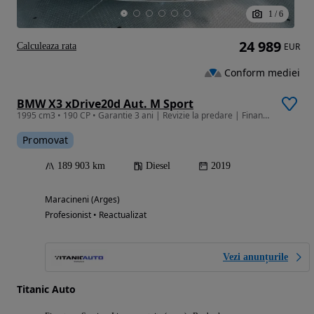
1
/
6
24 989
Calculeaza rata
EUR
Conform mediei
BMW X3 xDrive20d Aut. M Sport
1995 cm3 • 190 CP • Garantie 3 ani | Revizie la predare | Finantare | Rulaj Certificat
Promovat
189 903 km
Diesel
2019
Maracineni (Arges)
Profesionist • Reactualizat
Vezi anunțurile
Titanic Auto