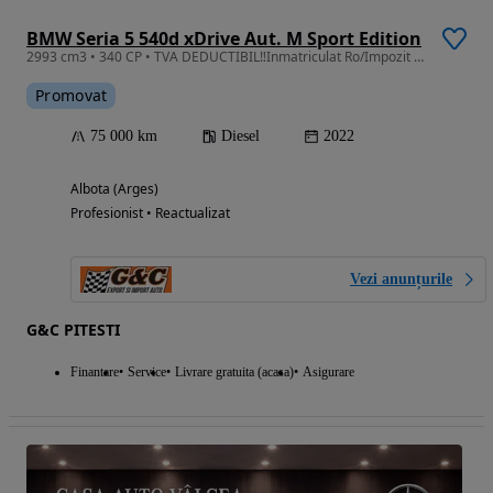
BMW Seria 5 540d xDrive Aut. M Sport Edition
2993 cm3 • 340 CP • TVA DEDUCTIBIL‼️Inmatriculat Ro/Impozit ZERO /X-DRIVE/Full Istoric BMW
Promovat
75 000 km
Diesel
2022
Albota (Arges)
Profesionist • Reactualizat
Vezi anunțurile
G&C PITESTI
Finantare
Service
Livrare gratuita (acasa)
Asigurare