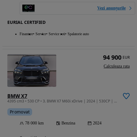
Vezi anunțurile
EURIAL CERTIFIED
Finantare
Service
Service roti
Spalatorie auto
94 900
EUR
Calculeaza rata
BMW X7
4395 cm3 • 530 CP • 3. BMW X7 M60i xDrive | 2024 | 530CP | Service gratuit | Garantie | Fu
Promovat
78 000 km
Benzina
2024