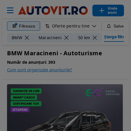
Vinde
acum
Oferte pentru tine
Filtreaza
Salveaza
Șterge filtrele
BMW
Maracineni
50 km
BMW Maracineni - Autoturisme
Număr de anunțuri:
393
Cum sunt organizate anunturile?