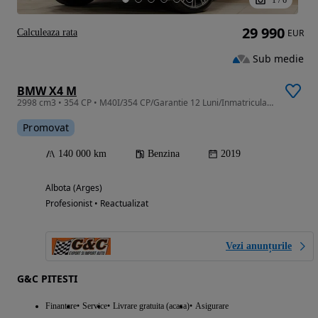
29 990
Calculeaza rata
EUR
Sub medie
BMW X4 M
2998 cm3 • 354 CP • M40I/354 CP/Garantie 12 Luni/Inmatriculat RO/FARURI LED
Promovat
140 000 km
Benzina
2019
Albota (Arges)
Profesionist • Reactualizat
Vezi anunțurile
G&C PITESTI
Finantare
Service
Livrare gratuita (acasa)
Asigurare