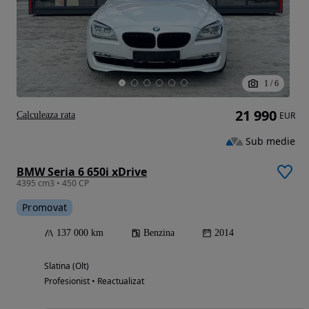
1
/
6
21 990
Calculeaza rata
EUR
Sub medie
BMW Seria 6 650i xDrive
4395 cm3 • 450 CP
Promovat
137 000 km
Benzina
2014
Slatina (Olt)
Profesionist • Reactualizat