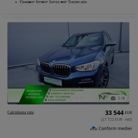
Finantare
Service
Service roti
Tractare auto
1
/
6
33 544
Calculeaza rata
EUR
(
27 722
EUR
-
net
)
Conform mediei