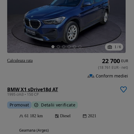
1
/
6
22 700
Calculeaza rata
EUR
(
18 761
EUR
-
net
)
Conform mediei
BMW X1 sDrive18d AT
1995 cm3 • 150 CP
Promovat
Detalii verificate
61 182 km
Diesel
2021
Geamana (Arges)