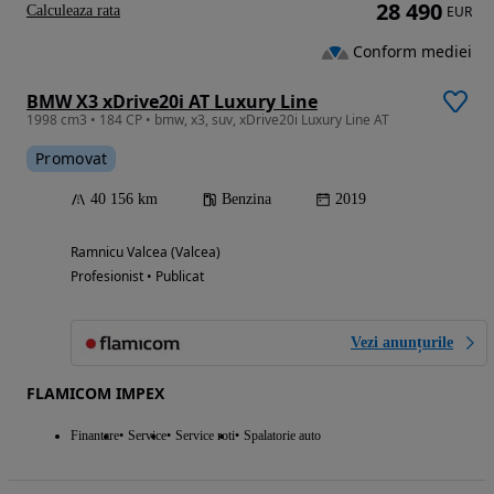
28 490
Calculeaza rata
EUR
Conform mediei
BMW X3 xDrive20i AT Luxury Line
1998 cm3 • 184 CP • bmw, x3, suv, xDrive20i Luxury Line AT
Promovat
40 156 km
Benzina
2019
Ramnicu Valcea (Valcea)
Profesionist • Publicat
Vezi anunțurile
FLAMICOM IMPEX
Finantare
Service
Service roti
Spalatorie auto