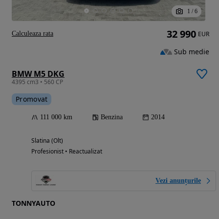
1
/
6
32 990
Calculeaza rata
EUR
Sub medie
BMW M5 DKG
4395 cm3 • 560 CP
Promovat
111 000 km
Benzina
2014
Slatina (Olt)
Profesionist • Reactualizat
Vezi anunțurile
TONNYAUTO