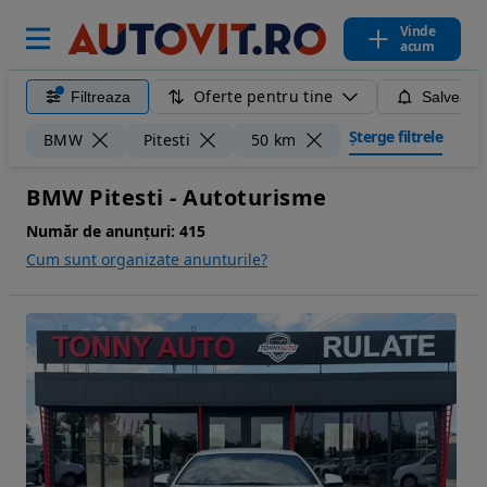
Vinde
acum
Oferte pentru tine
Filtreaza
Salveaza
Șterge filtrele
BMW
Pitesti
50 km
BMW Pitesti - Autoturisme
Număr de anunțuri:
415
Cum sunt organizate anunturile?