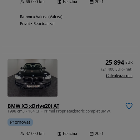
66 000 km
Benzina
2021
Ramnicu Valcea (Valcea)
Privat • Reactualizat
25 894
EUR
(
21 400
EUR
-
net
)
Calculeaza rata
BMW X3 xDrive20i AT
1998 cm3 • 184 CP • Primul Proprietar,istoric complet BMW.
Promovat
87 000 km
Benzina
2021