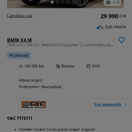
1
/
6
29 990
Calculeaza rata
EUR
Sub medie
BMW X4 M
2998 cm3 • 354 CP • M40I/354 CP/Garantie 12 Luni/Inmatriculat RO/FARURI LED
Promovat
140 000 km
Benzina
2019
Albota (Arges)
Profesionist • Reactualizat
Vezi anunțurile
G&C PITESTI
Finantare
Service
Livrare gratuita (acasa)
Asigurare