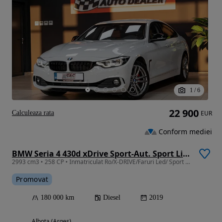
1
/
6
22 900
Calculeaza rata
EUR
Conform mediei
BMW Seria 4 430d xDrive Sport-Aut. Sport Line
2993 cm3 • 258 CP • Inmatriculat Ro/X-DRIVE/Faruri Led/ Sport Line
Promovat
180 000 km
Diesel
2019
Albota (Arges)