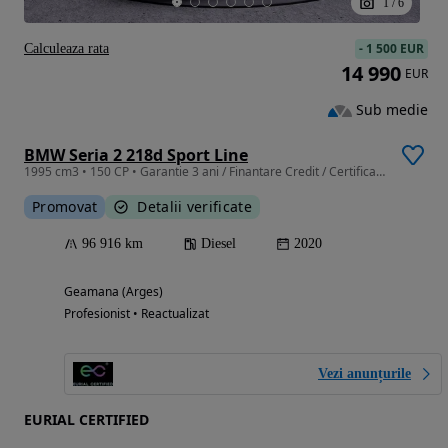
1
/
6
-
1 500 EUR
Calculeaza rata
14 990
EUR
Sub medie
BMW Seria 2 218d Sport Line
1995 cm3 • 150 CP • Garantie 3 ani / Finantare Credit / Certificare TUV
Promovat
Detalii verificate
96 916 km
Diesel
2020
Geamana (Arges)
Profesionist • Reactualizat
Vezi anunțurile
EURIAL CERTIFIED