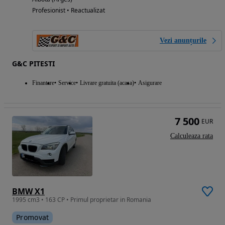
Profesionist • Reactualizat
Vezi anunțurile
G&C PITESTI
Finantare
Service
Livrare gratuita (acasa)
Asigurare
7 500
EUR
Calculeaza rata
BMW X1
1995 cm3 • 163 CP • Primul proprietar in Romania
Promovat