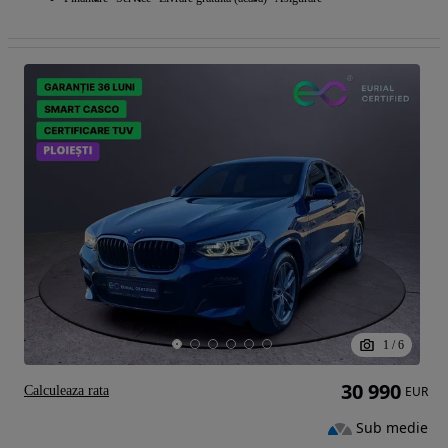
1
/
6
30 990
Calculeaza rata
EUR
Sub medie