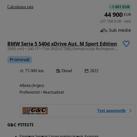
-
1 001 EUR
Calculeaza rata
44 900
EUR
(
37 108
EUR
-
net
)
Sub medie
BMW Seria 5 540d xDrive Aut. M Sport Edition
2993 cm3 • 340 CP • TVA DEDUCTIBIL‼️Inmatriculat Ro/Impozit ZERO /X-DRIVE/Full Istoric BMW
Promovat
75 000 km
Diesel
2022
Albota (Arges)
Profesionist • Reactualizat
Vezi anunțurile
G&C PITESTI
Finantare
Service
Livrare gratuita (acasa)
Asigurare