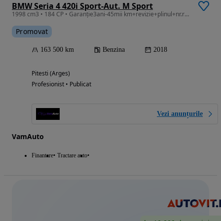
BMW Seria 4 420i Sport-Aut. M Sport
1998 cm3 • 184 CP • Garanție3ani-45mii km+revizie+plinul+nr.rosii+asigurare
Promovat
163 500 km
Benzina
2018
Pitesti (Arges)
Profesionist • Publicat
Vezi anunțurile
VamAuto
Finantare
Tractare auto