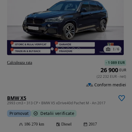
1
/
6
-
1 089 EUR
Calculeaza rata
26 900
EUR
(
22 232
EUR
-
net
)
Conform mediei
BMW X5
2993 cm3 • 313 CP • BMW X5 xDrive40d Pachet M - An 2017
Promovat
Detalii verificate
186 270 km
Diesel
2017