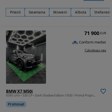
Pitesti
Geamana
Mioveni
Albota
Stefanesti
71 900
EUR
Conform mediei
Calculeaza rata
BMW X7 M50i
4395 cm3 • 530 CP • Dark Shadow Edition 1/500 / Primul Proprietar / Stare Perfecta
Promovat