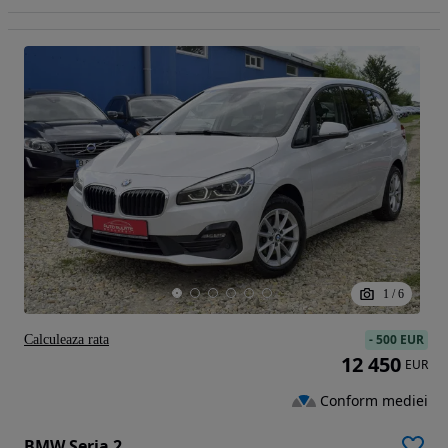
1
/
6
-
500 EUR
Calculeaza rata
12 450
EUR
Conform mediei
BMW Seria 2