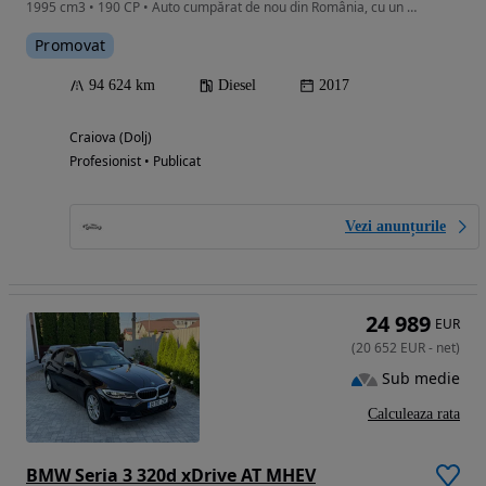
1995 cm3 • 190 CP • Auto cumpărat de nou din România, cu un singur proprietar.
Promovat
94 624 km
Diesel
2017
Craiova (Dolj)
Profesionist • Publicat
Vezi anunțurile
24 989
EUR
(
20 652
EUR
-
net
)
Sub medie
Calculeaza rata
BMW Seria 3 320d xDrive AT MHEV