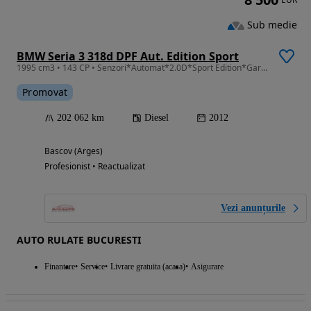
Sub medie
BMW Seria 3 318d DPF Aut. Edition Sport
1995 cm3 • 143 CP • Senzori*Automat*2.0D*Sport Edition*Garantie*Service*Rate*
Promovat
202 062 km
Diesel
2012
Bascov (Arges)
Profesionist • Reactualizat
Vezi anunțurile
AUTO RULATE BUCURESTI
Finantare
Service
Livrare gratuita (acasa)
Asigurare