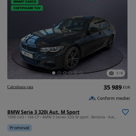
1
/
6
35 989
Calculeaza rata
EUR
Conform mediei
BMW Seria 3 320i Aut. M Sport
1998 cm3 • 184 CP • BMW 3 Series 320i M sport - Benzina - Automatic - 184 hp - 72.717 km
Promovat