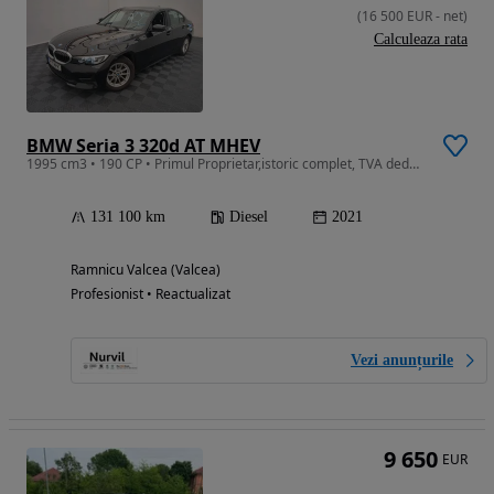
(
16 500
EUR
-
net
)
Calculeaza rata
BMW Seria 3 320d AT MHEV
1995 cm3 • 190 CP • Primul Proprietar,istoric complet, TVA deductibil
131 100 km
Diesel
2021
Ramnicu Valcea (Valcea)
Profesionist • Reactualizat
Vezi anunțurile
9 650
EUR