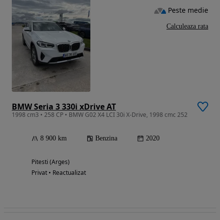
Peste medie
Calculeaza rata
BMW Seria 3 330i xDrive AT
1998 cm3 • 258 CP • BMW G02 X4 LCI 30i X-Drive, 1998 cmc 252
8 900 km
Benzina
2020
Pitesti (Arges)
Privat • Reactualizat