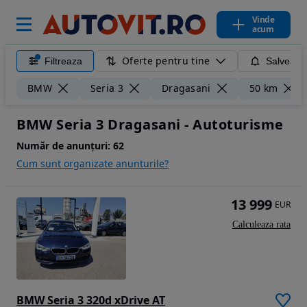
Vinde
acum
Oferte pentru tine
Filtreaza
Salveaza
BMW
Seria 3
Dragasani
50 km
BMW Seria 3 Dragasani - Autoturisme
Număr de anunțuri:
62
Cum sunt organizate anunturile?
13 999
EUR
Calculeaza rata
BMW Seria 3 320d xDrive AT