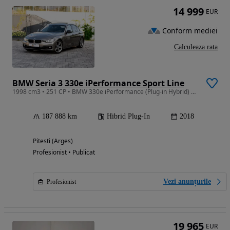
14 999
EUR
Conform mediei
Calculeaza rata
BMW Seria 3 330e iPerformance Sport Line
1998 cm3 • 251 CP • BMW 330e iPerformance (Plug-in Hybrid) Sport Line - RAR efectuat
187 888 km
Hibrid Plug-In
2018
Pitesti (Arges)
Profesionist • Publicat
Vezi anunțurile
Profesionist
19 965
EUR