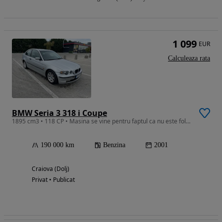
1 099
EUR
Calculeaza rata
BMW Seria 3 318 i Coupe
1895 cm3 • 118 CP • Masina se vine pentru faptul ca nu este folosita Este parcata de 1 an
190 000 km
Benzina
2001
Craiova (Dolj)
Privat • Publicat