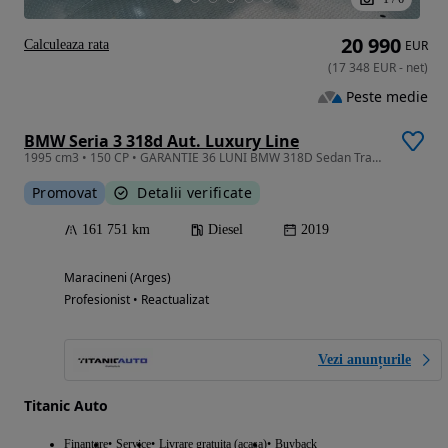
20 990
Calculeaza rata
EUR
(
17 348
EUR
-
net
)
Peste medie
BMW Seria 3 318d Aut. Luxury Line
1995 cm3 • 150 CP • GARANTIE 36 LUNI BMW 318D Sedan Trapa Electrica Far LED TVA Deductibil
Promovat
Detalii verificate
161 751 km
Diesel
2019
Maracineni (Arges)
Profesionist • Reactualizat
Vezi anunțurile
Titanic Auto
Finantare
Service
Livrare gratuita (acasa)
Buyback