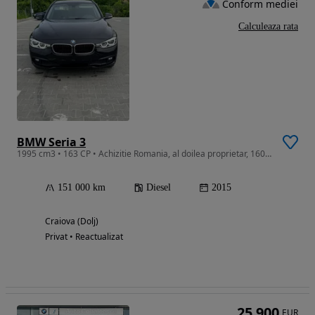
Conform mediei
Calculeaza rata
BMW Seria 3
1995 cm3 • 163 CP • Achizitie Romania, al doilea proprietar, 160cp din aoft i. 2024
151 000 km
Diesel
2015
Craiova (Dolj)
Privat • Reactualizat
25 900
EUR