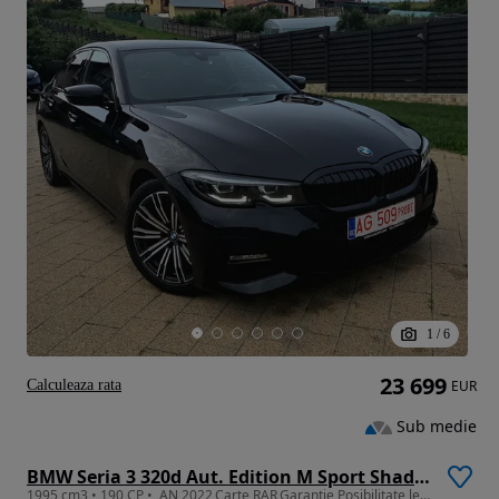
1
/
6
23 699
Calculeaza rata
EUR
Sub medie
BMW Seria 3 320d Aut. Edition M Sport Shadow
1995 cm3 • 190 CP • ,AN 2022,Carte RAR,Garantie,Posibilitate leasing