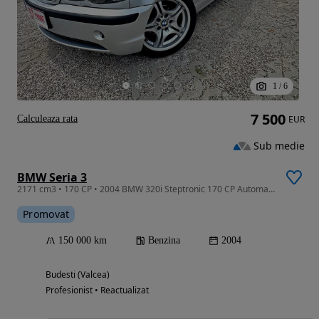
1
/
6
7 500
Calculeaza rata
EUR
Sub medie
BMW Seria 3
2171 cm3 • 170 CP • 2004 BMW 320i Steptronic 170 CP Automată Xenon
Promovat
150 000 km
Benzina
2004
Budesti (Valcea)
Profesionist • Reactualizat