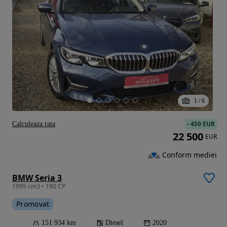
1
/
6
-
450 EUR
Calculeaza rata
22 500
EUR
Conform mediei
BMW Seria 3
1995 cm3 • 190 CP
Promovat
151 934 km
Diesel
2020