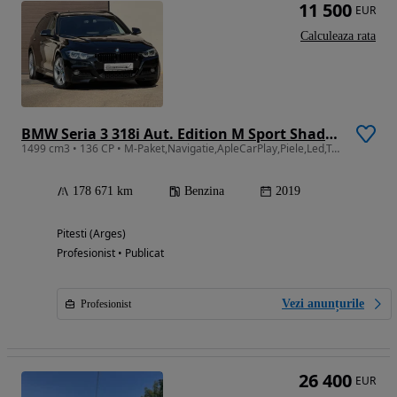
11 500
EUR
Calculeaza rata
BMW Seria 3 318i Aut. Edition M Sport Shadow
1499 cm3 • 136 CP • M-Paket,Navigatie,ApleCarPlay,Piele,Led,TouchPad,Hifi
178 671 km
Benzina
2019
Pitesti (Arges)
Profesionist • Publicat
Vezi anunțurile
Profesionist
26 400
EUR