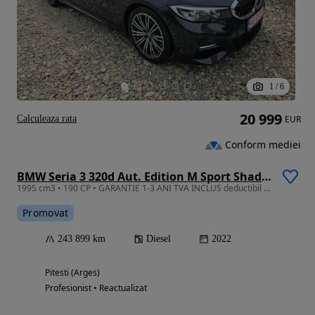
1
/
6
20 999
Calculeaza rata
EUR
Conform mediei
BMW Seria 3 320d Aut. Edition M Sport Shadow
1995 cm3 • 190 CP • GARANTIE 1-3 ANI TVA INCLUS deductibil 190cp M ext/int RATE si LEASING
Promovat
243 899 km
Diesel
2022
Pitesti (Arges)
Profesionist • Reactualizat