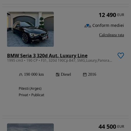
12 490
EUR
Conform mediei
Calculeaza rata
BMW Seria 3 320d Aut. Luxury Line
1995 cm3 • 190 CP • F31, 320d 190Cp B47, SMG,Luxury,Panoramic, Full Led, Keyless!
190 000 km
Diesel
2016
Pitesti (Arges)
Privat • Publicat
44 500
EUR