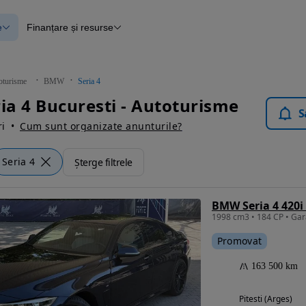
e
Finanțare și resurse
e
Finanțare
e
Instrument de evaluare a mașinii
Raport al istoricului vehiculului
ce
Blog Autovit.ro
oturisme
BMW
Seria 4
anțare
a 4 Bucuresti - Autoturisme
lii verificate
S
i
Cum sunt organizate anunturile?
Seria 4
Șterge filtrele
BMW Seria 4 420i
Promovat
163 500 km
Pitesti (Arges)