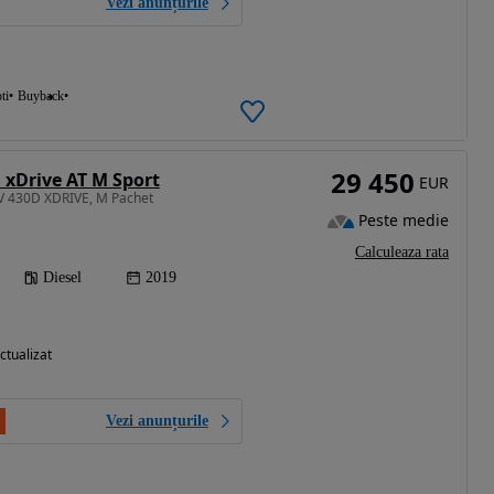
Vezi anunțurile
ti
Buyback
29 450
 xDrive AT M Sport
EUR
V 430D XDRIVE, M Pachet
Peste medie
Calculeaza rata
Diesel
2019
ctualizat
Vezi anunțurile