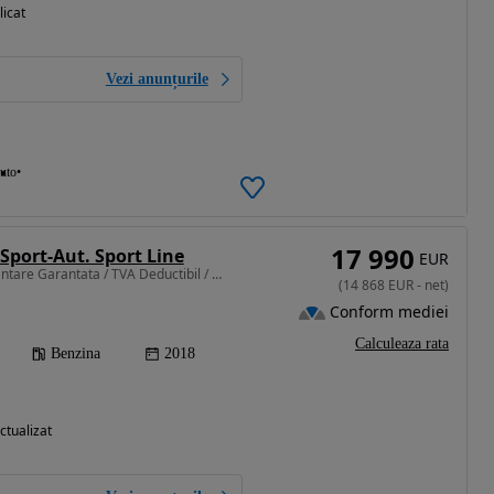
licat
Vezi anunțurile
auto
17 990
Sport-Aut. Sport Line
EUR
1998 cm3 • 184 CP • Finantare Garantata / TVA Deductibil / Garantie 12 luni / Istoric
(
14 868
EUR
-
net
)
Conform mediei
Calculeaza rata
Benzina
2018
ctualizat