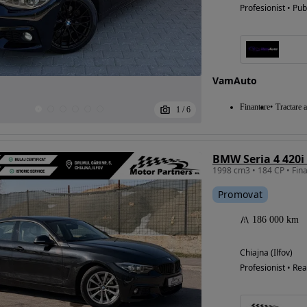
Profesionist • Pub
VamAuto
Finantare
Tractare 
1
/
6
BMW Seria 4 420i 
Promovat
186 000 km
Chiajna (Ilfov)
Profesionist • Rea