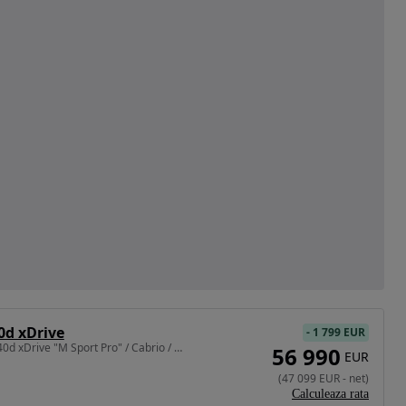
0d xDrive
-
1 799 EUR
2993 cm3 • 340 CP • M440d xDrive "M Sport Pro" / Cabrio / Posibilitate Leasing
56 990
EUR
(
47 099
EUR
-
net
)
Calculeaza rata