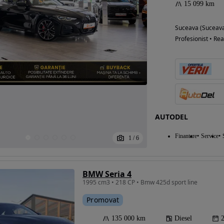
15 099 km
Suceava (Suceav
Profesionist • Rea
AUTODEL
Finantare
Service
1
/
6
BMW Seria 4
1995 cm3 • 218 CP • Bmw 425d sport line
Promovat
135 000 km
Diesel