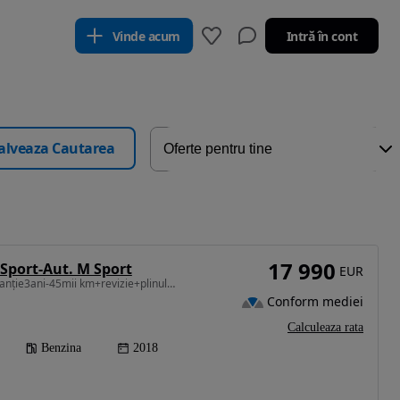
Vinde acum
Intră în cont
alveaza Cautarea
17 990
 Sport-Aut. M Sport
EUR
1998 cm3 • 184 CP • Garanție3ani-45mii km+revizie+plinul+nr.rosii+asigurare
Conform mediei
Calculeaza rata
Benzina
2018