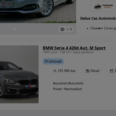
Delux Cez Automobi
Finantare
Livrare gr
1
/
6
BMW Seria 4 420d Aut. M Sport
1995 cm3 • 190 CP • Stare perfecta
Promovat
195 000 km
Diesel
Bucuresti (Bucuresti)
Privat • Reactualizat