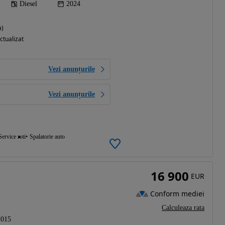
Diesel
2024
a)
ctualizat
Vezi anunțurile
Vezi anunțurile
Service roti
Spalatorie auto
16 900
EUR
Conform mediei
Calculeaza rata
2015