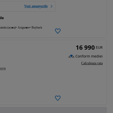
Vezi anunțurile
le
atuita (acasa)
Asigurare
Buyback
16 990
EUR
Conform mediei
Calculeaza rata
2019