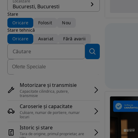
Localizare
Bucuresti, Bucuresti
Stare
Oricare
Folosit
Nou
Stare tehnică
Oricare
Avariat
Fără avarii
Motorizare și transmisie
Capacitate cilindrica, putere, 
transmisie
Caroserie și capacitate
Culoare, numar de portiere, numar 
locuri
Istoric și stare
Tara de origine, primul proprietar, are 