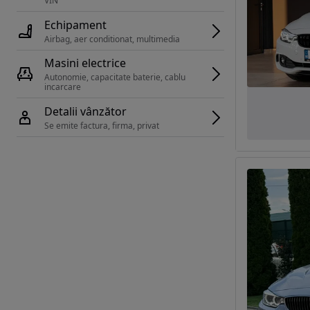
VIN 
Echipament
Airbag, aer conditionat, multimedia
Masini electrice
Autonomie, capacitate baterie, cablu 
incarcare 
Detalii vânzător
Se emite factura, firma, privat