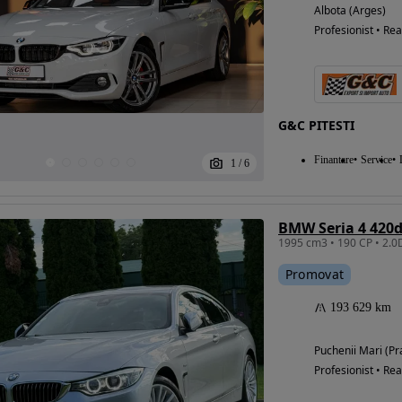
Albota (Arges)
Profesionist • Rea
G&C PITESTI
Finantare
Service
1
/
6
BMW Seria 4 420d
Promovat
193 629 km
Puchenii Mari (P
Profesionist • Rea