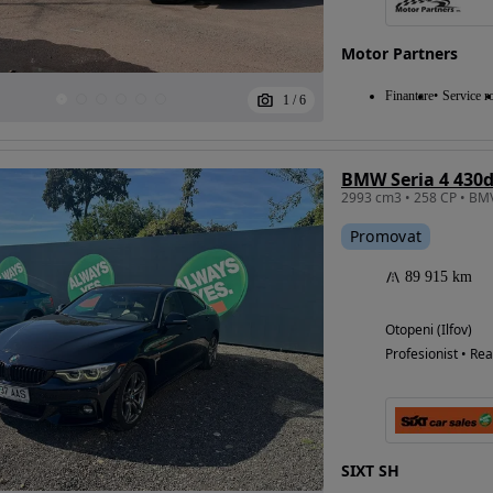
Motor Partners
Eligibil pentru
Finantare
Service ro
1
/
6
finantare
BMW Seria 4 430d
2993 cm3 • 258 CP • BM
Promovat
89 915 km
Otopeni (Ilfov)
Profesionist • Rea
SIXT SH