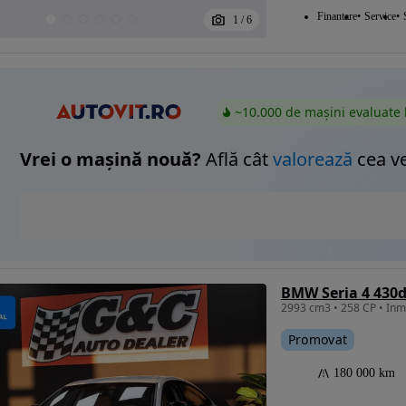
Finantare
Service
1
/
6
~10.000 de mașini evaluate 
Vrei o mașină nouă?
Află cât
valorează
cea v
Promovat
180 000 km