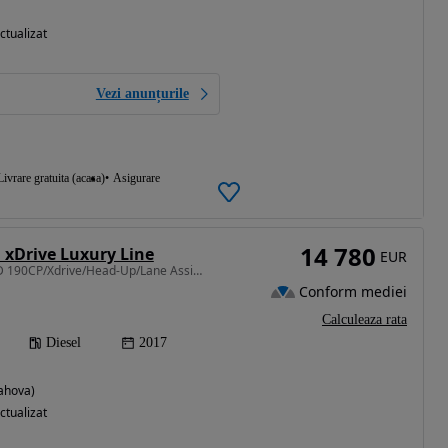
ctualizat
Vezi anunțurile
Livrare gratuita (acasa)
Asigurare
14 780
 xDrive Luxury Line
EUR
1995 cm3 • 190 CP • 2.0D 190CP/Xdrive/Head-Up/Lane Assist/Piele/Navi Mare/Scaune Sport/
Conform mediei
Calculeaza rata
Diesel
2017
rahova)
ctualizat