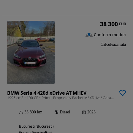
38 300
EUR
Conform mediei
Calculeaza rata
BMW Seria 4 420d xDrive AT MHEV
1995 cm3 • 190 CP • Primul Proprietar/ Pachet M/ XDrive/ Garantie/ Camera 360/
33 800 km
Diesel
2023
Bucuresti (Bucuresti)
Privat • Reactualizat