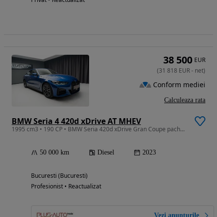
38 500
EUR
(
31 818
EUR
-
net
)
Conform mediei
Calculeaza rata
BMW Seria 4 420d xDrive AT MHEV
1995 cm3 • 190 CP • BMW Seria 420d xDrive Gran Coupe pachet M Sport
50 000 km
Diesel
2023
Bucuresti (Bucuresti)
Profesionist • Reactualizat
Vezi anunțurile