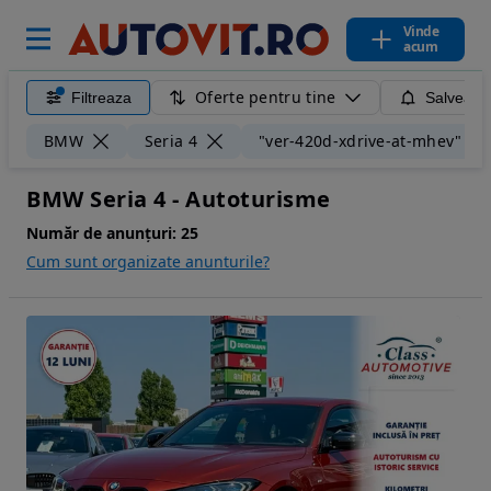
Vinde
acum
Oferte pentru tine
Filtreaza
Salveaza
BMW
Seria 4
"ver-420d-xdrive-at-mhev"
BMW Seria 4 - Autoturisme
Număr de anunțuri:
25
Cum sunt organizate anunturile?