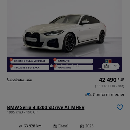
1
/
6
42 490
Calculeaza rata
EUR
(
35 116
EUR
-
net
)
Conform mediei
BMW Seria 4 420d xDrive AT MHEV
1995 cm3 • 190 CP
63 928 km
Diesel
2023