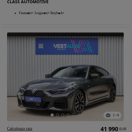
CLASS AUTOMOTIVE
Finantare
Asigurare
Buyback
1
/
6
41 990
Calculeaza rata
EUR