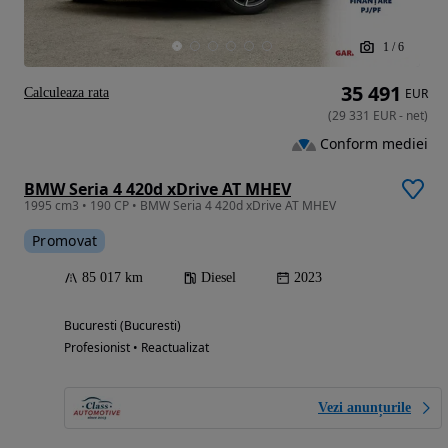
1
/
6
35 491
Calculeaza rata
EUR
(
29 331
EUR
-
net
)
Conform mediei
BMW Seria 4 420d xDrive AT MHEV
1995 cm3 • 190 CP • BMW Seria 4 420d xDrive AT MHEV
Promovat
85 017 km
Diesel
2023
Bucuresti (Bucuresti)
Profesionist • Reactualizat
Vezi anunțurile