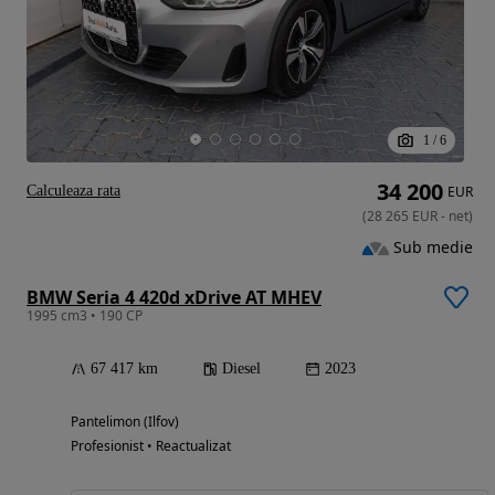
1
/
6
34 200
Calculeaza rata
EUR
(
28 265
EUR
-
net
)
Sub medie
BMW Seria 4 420d xDrive AT MHEV
1995 cm3 • 190 CP
67 417 km
Diesel
2023
Pantelimon (Ilfov)
Profesionist • Reactualizat