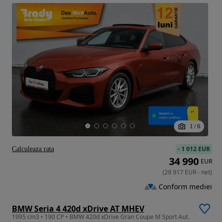
1
/
6
-
1 012 EUR
Calculeaza rata
34 990
EUR
(
28 917
EUR
-
net
)
Conform mediei
BMW Seria 4 420d xDrive AT MHEV
1995 cm3 • 190 CP • BMW 420d xDrive Gran Coupe M Sport Aut.