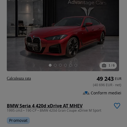
1
/
6
49 243
Calculeaza rata
EUR
(
40 696
EUR
-
net
)
Conform mediei
BMW Seria 4 420d xDrive AT MHEV
1995 cm3 • 190 CP • BMW 420d Gran Coupe xDrive M Sport
Promovat