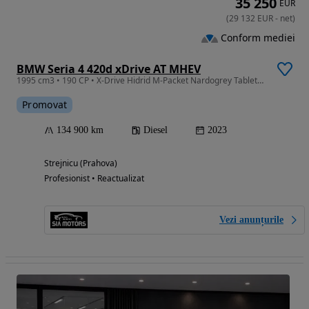
35 250
EUR
(
29 132
EUR
-
net
)
Conform mediei
BMW Seria 4 420d xDrive AT MHEV
1995 cm3 • 190 CP • X-Drive Hidrid M-Packet Nardogrey Tableta Camera
Promovat
134 900 km
Diesel
2023
Strejnicu (Prahova)
Profesionist • Reactualizat
Vezi anunțurile