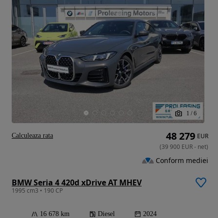
1
/
6
48 279
Calculeaza rata
EUR
(
39 900
EUR
-
net
)
Conform mediei
BMW Seria 4 420d xDrive AT MHEV
1995 cm3 • 190 CP
16 678 km
Diesel
2024