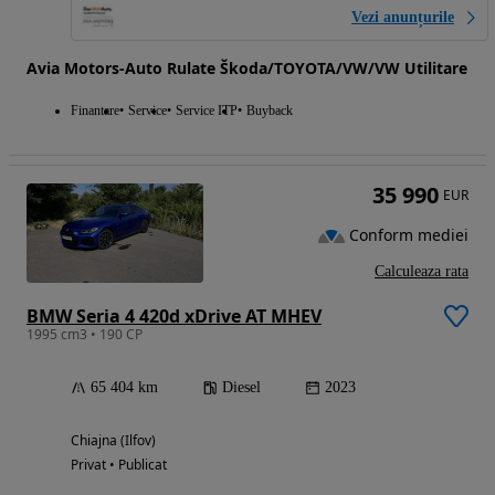
Vezi anunțurile
Avia Motors-Auto Rulate Škoda/TOYOTA/VW/VW Utilitare
Finantare
Service
Service ITP
Buyback
35 990
EUR
Conform mediei
Calculeaza rata
BMW Seria 4 420d xDrive AT MHEV
1995 cm3 • 190 CP
65 404 km
Diesel
2023
Chiajna (Ilfov)
Privat • Publicat