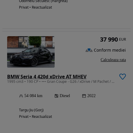
Odorheiu Secuiesc (Harghita)
Privat • Reactualizat
37 990
EUR
Conform mediei
Calculeaza rata
BMW Seria 4 420d xDrive AT MHEV
1995 cm3 • 190 CP • ••• Gran Coupe - G26 / xDrive / M Pachet / 2.0D - MHEV
54 084 km
Diesel
2022
Targu Jiu (Gorj)
Privat • Reactualizat