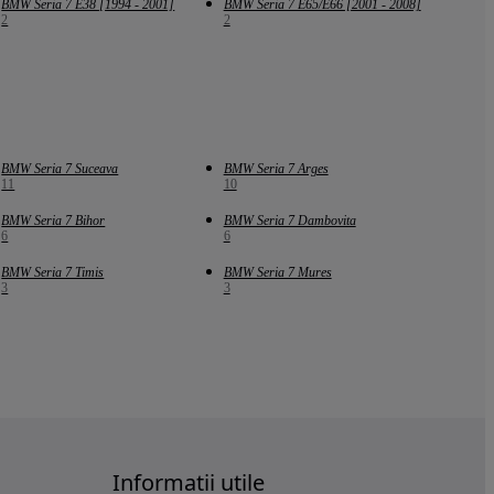
BMW Seria 7 E38 [1994 - 2001]
BMW Seria 7 E65/E66 [2001 - 2008]
2
2
BMW Seria 7 Suceava
BMW Seria 7 Arges
11
10
BMW Seria 7 Bihor
BMW Seria 7 Dambovita
6
6
BMW Seria 7 Timis
BMW Seria 7 Mures
3
3
Informatii utile