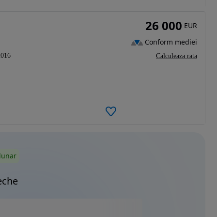
26 000
EUR
Conform mediei
2016
Calculeaza rata
lunar
eche