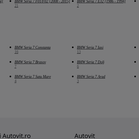
t]
BMW Seria 7 F01/F02 [2008 - 2015]
BMW Seria 7 E32 [1986 - 1994]
21
2
BMW Seria 7 Constanta
BMW Seria 7 Iasi
16
13
BMW Seria 7 Brasov
BMW Seria 7 Dolj
7
6
BMW Seria 7 Satu Mare
BMW Seria 7 Arad
4
3
i Autovit.ro
Autovit