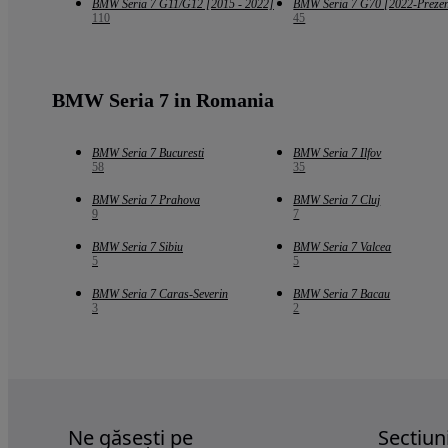
BMW Seria 7 G11/G12 [2015 - 2022]
BMW Seria 7 G70 [2022-Prezen
110
45
BMW Seria 7 in Romania
BMW Seria 7 Bucuresti
BMW Seria 7 Ilfov
58
35
BMW Seria 7 Prahova
BMW Seria 7 Cluj
9
7
BMW Seria 7 Sibiu
BMW Seria 7 Valcea
5
5
BMW Seria 7 Caras-Severin
BMW Seria 7 Bacau
3
2
Ne găsești pe
Sectiun