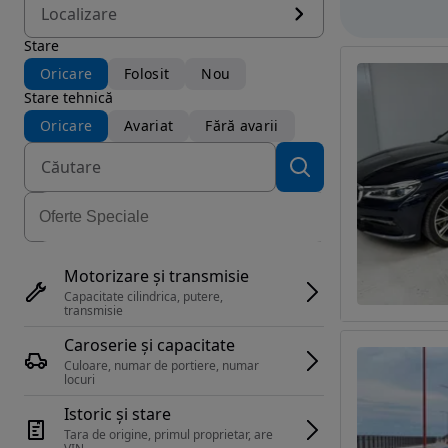
Localizare
Stare
Oricare
Folosit
Nou
Stare tehnică
Oricare
Avariat
Fără avarii
Motorizare și transmisie
Capacitate cilindrica, putere, 
transmisie
Caroserie și capacitate
Culoare, numar de portiere, numar 
locuri
Istoric și stare
Tara de origine, primul proprietar, are 