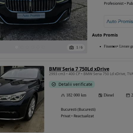
Profesionist • Pub
Auto Promis
Finantare
Livrare gr
1
/
6
BMW Seria 7 750Ld xDrive
2993 cm3 • 400 CP • BMW Seria 750 Ld xDrive, TVA
Detalii verificate
182 000 km
Diesel
Bucuresti (Bucuresti)
Privat • Reactualizat