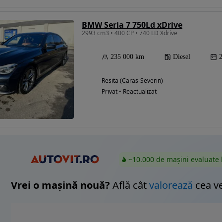
BMW Seria 7 750Ld xDrive
2993 cm3 • 400 CP • 740 LD Xdrive
Eligibil pentru
finantare
235 000 km
Diesel
Resita (Caras-Severin)
Privat • Reactualizat
~10.000 de mașini evaluate 
Vrei o mașină nouă?
Află cât
valorează
cea v