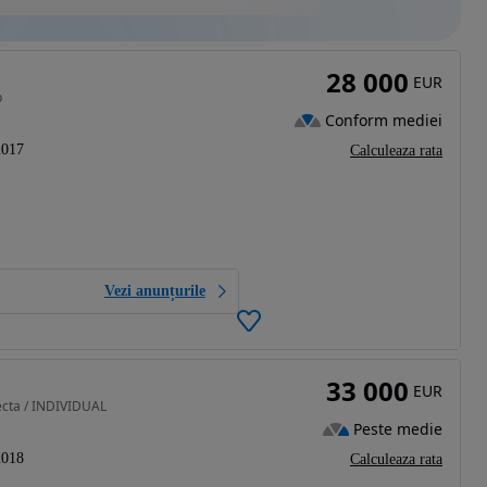
28 000
EUR
p
Conform mediei
2017
Calculeaza rata
Vezi anunțurile
33 000
EUR
fecta / INDIVIDUAL
Peste medie
2018
Calculeaza rata