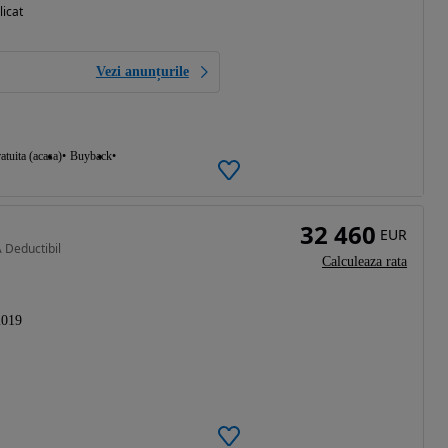
licat
Vezi anunțurile
atuita (acasa)
Buyback
32 460
EUR
 Deductibil
Calculeaza rata
2019