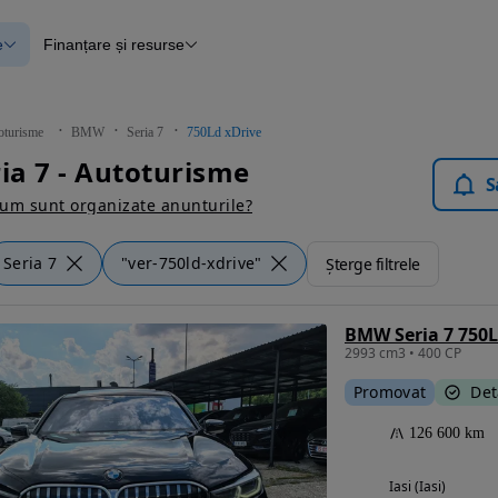
e
Finanțare și resurse
e
Finanțare
e
Instrument de evaluare a mașinii
Raport al istoricului vehiculului
ce
Blog Autovit.ro
oturisme
BMW
Seria 7
750Ld xDrive
anțare
a 7 - Autoturisme
lii verificate
S
um sunt organizate anunturile?
Seria 7
"ver-750ld-xdrive"
Șterge filtrele
BMW Seria 7 750L
2993 cm3 • 400 CP
Promovat
Det
126 600 km
Iasi (Iasi)