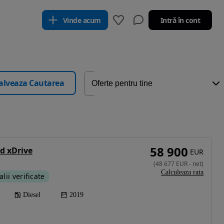
Vinde acum
Intră în cont
alveaza Cautarea
58 900
d xDrive
EUR
(
48 677
EUR
-
net
)
Calculeaza rata
alii verificate
Diesel
2019