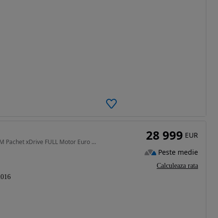
28 999
EUR
2993 cm3 • 400 CP • MW M750d G11 INDIVIDUAL M Pachet xDrive FULL Motor Euro 6, 2986cmc D
Peste medie
Calculeaza rata
2016