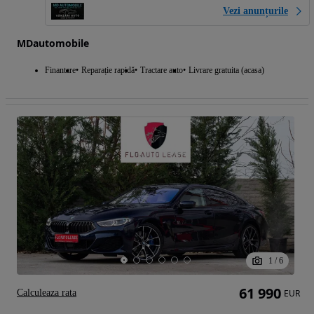
Vezi anunțurile
MDautomobile
Finantare
Reparație rapidă
Tractare auto
Livrare gratuita (acasa)
1
/
6
61 990
Calculeaza rata
EUR