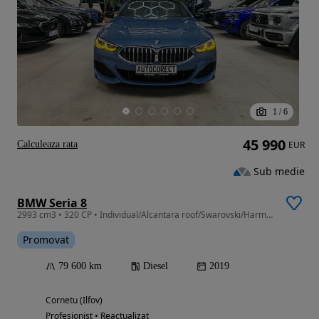
1
/
6
45 990
Calculeaza rata
EUR
Sub medie
BMW Seria 8
2993 cm3 • 320 CP • Individual/Alcantara roof/Swarovski/Harman/Head up/0 daune
Promovat
79 600 km
Diesel
2019
Cornetu (Ilfov)
Profesionist • Reactualizat