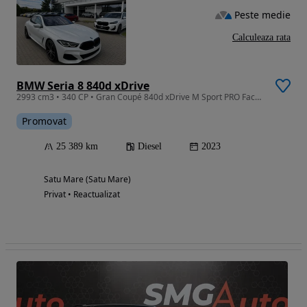
Peste medie
Calculeaza rata
BMW Seria 8 840d xDrive
2993 cm3 • 340 CP • Gran Coupé 840d xDrive M Sport PRO Facelift Proprietar de NouaGarantie
Promovat
25 389 km
Diesel
2023
Satu Mare (Satu Mare)
Privat • Reactualizat