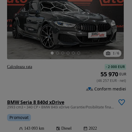
1
/
6
-
2 000 EUR
Calculeaza rata
55 970
EUR
(
46 257
EUR
-
net
)
Conform mediei
BMW Seria 8 840d xDrive
2993 cm3 • 340 CP • BMW 840i xDrive Garantie/Posibilitate finantare Leasing/credit auto
Promovat
143 093 km
Diesel
2022