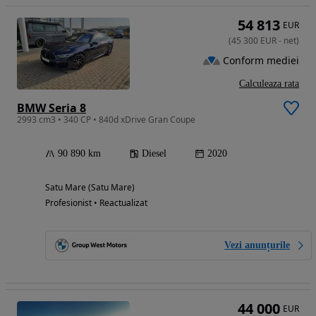
54 813
EUR
(
45 300
EUR
-
net
)
Conform mediei
Calculeaza rata
BMW Seria 8
2993 cm3 • 340 CP • 840d xDrive Gran Coupe
90 890 km
Diesel
2020
Satu Mare (Satu Mare)
Profesionist • Reactualizat
Vezi anunțurile
44 000
EUR