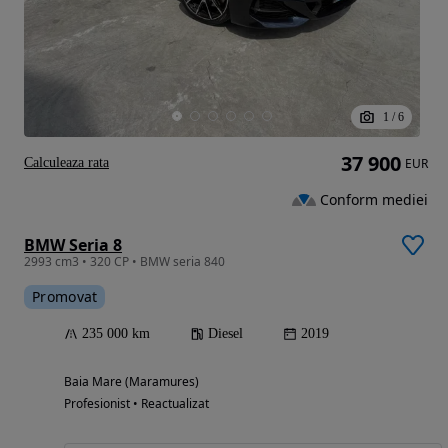
1
/
6
37 900
Calculeaza rata
EUR
Conform mediei
BMW Seria 8
2993 cm3 • 320 CP • BMW seria 840
Promovat
235 000 km
Diesel
2019
Baia Mare (Maramures)
Profesionist • Reactualizat