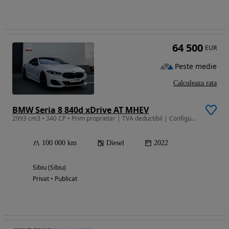
64 500
EUR
Peste medie
Calculeaza rata
BMW Seria 8 840d xDrive AT MHEV
2993 cm3 • 340 CP • Prim proprietar | TVA deductibil | Configurație 140.000 € | Bowers & W
100 000 km
Diesel
2022
Sibiu (Sibiu)
Privat • Publicat