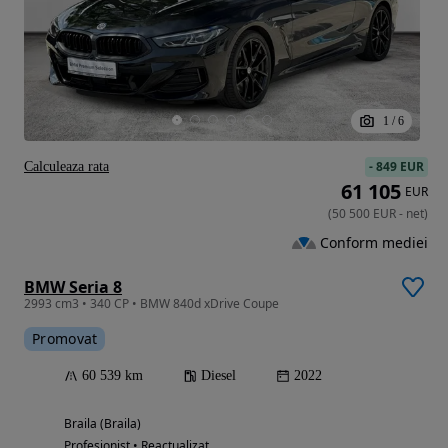
1
/
6
-
849 EUR
Calculeaza rata
61 105
EUR
(
50 500
EUR
-
net
)
Conform mediei
BMW Seria 8
2993 cm3 • 340 CP • BMW 840d xDrive Coupe
Promovat
60 539 km
Diesel
2022
Braila (Braila)
Profesionist • Reactualizat