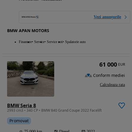
Vezi anunțurile
BMW APAN MOTORS
Finantare
Service
Service roti
Spalatorie auto
61 000
EUR
Conform mediei
Calculeaza rata
BMW Seria 8
2993 cm3 • 340 CP • BMW 840 Grand Coupe 2022 Facelift
Promovat
75 000 km
Diesel
2022