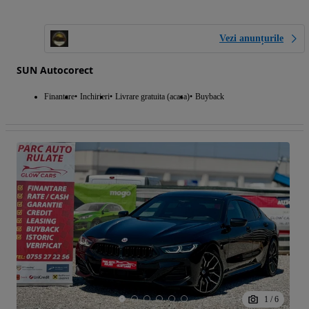
Vezi anunțurile
SUN Autocorect
Finantare
Inchirieri
Livrare gratuita (acasa)
Buyback
1
/
6