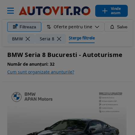
Vinde
acum
Oferte pentru tine
Filtreaza
Salveaza
Șterge filtrele
BMW
Seria 8
BMW Seria 8 Bucuresti - Autoturisme
Număr de anunțuri:
32
Cum sunt organizate anunturile?