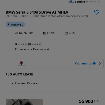
Conform mediei
BMW Seria 8 840d xDrive AT MHEV
2993 cm3 • 340 CP • Panoramic, Plafon Alcantara, Scaune ventilate,Faruri Laser, Soft-Close
Promovat
64 769 km
Diesel
2022
Bucuresti (Bucuresti)
Profesionist • Reactualizat
Vezi anunțurile
FLO AUTO LEASE
Finantare
Buyback
55 900
EUR