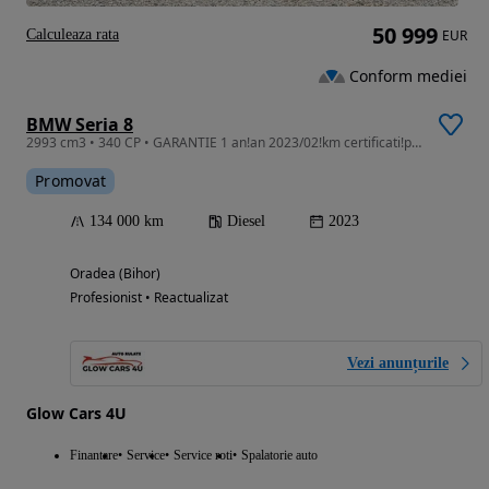
50 999
Calculeaza rata
EUR
Conform mediei
BMW Seria 8
2993 cm3 • 340 CP • GARANTIE 1 an!an 2023/02!km certificati!posib RATE/CREDIT
Promovat
134 000 km
Diesel
2023
Oradea (Bihor)
Profesionist • Reactualizat
Vezi anunțurile
Glow Cars 4U
Finantare
Service
Service roti
Spalatorie auto