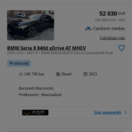
52 030
EUR
(
43 000
EUR
-
net
)
Conform mediei
Calculeaza rata
BMW Seria 8 840d xDrive AT MHEV
2993 cm3 • 340 CP • BMW 840xd MHEV/ Istoric/Garantie/M Pack
Promovat
140 790 km
Diesel
2023
Bucuresti (Bucuresti)
Profesionist • Reactualizat
Vezi anunțurile