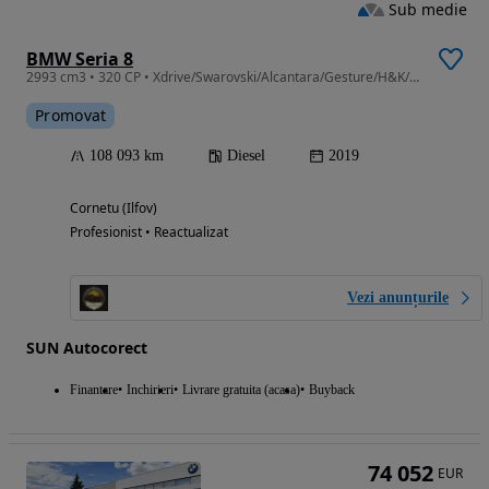
Sub medie
BMW Seria 8
2993 cm3 • 320 CP • Xdrive/Swarovski/Alcantara/Gesture/H&K/Laser
Promovat
108 093 km
Diesel
2019
Cornetu (Ilfov)
Profesionist • Reactualizat
Vezi anunțurile
SUN Autocorect
Finantare
Inchirieri
Livrare gratuita (acasa)
Buyback
74 052
EUR