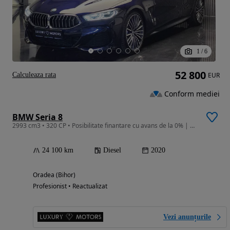
1
/
6
52 800
Calculeaza rata
EUR
Conform mediei
BMW Seria 8
2993 cm3 • 320 CP • Posibilitate finantare cu avans de la 0% | Garantie extinsa |
24 100 km
Diesel
2020
Oradea (Bihor)
Profesionist • Reactualizat
Vezi anunțurile