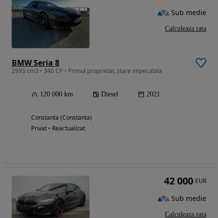
Sub medie
Calculeaza rata
BMW Seria 8
2993 cm3 • 340 CP • Primul proprietar, stare impecabila
120 000 km
Diesel
2021
Constanta (Constanta)
Privat • Reactualizat
42 000
EUR
Sub medie
Calculeaza rata