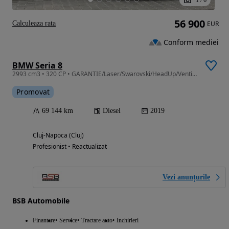
56 900
Calculeaza rata
EUR
Conform mediei
BMW Seria 8
2993 cm3 • 320 CP • GARANTIE/Laser/Swarovski/HeadUp/Ventilatie/SoftClose/Distronic/20"
Promovat
69 144 km
Diesel
2019
Cluj-Napoca (Cluj)
Profesionist • Reactualizat
Vezi anunțurile
BSB Automobile
Finantare
Service
Tractare auto
Inchirieri