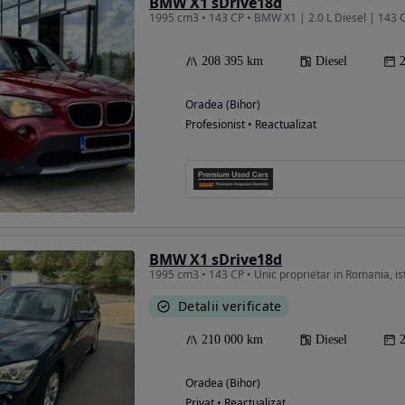
BMW X1 sDrive18d
208 395 km
Diesel
Oradea (Bihor)
Profesionist • Reactualizat
BMW X1 sDrive18d
1995 cm3 • 143 CP • Unic proprietar in Romania, ist
Detalii verificate
210 000 km
Diesel
Oradea (Bihor)
Privat • Reactualizat