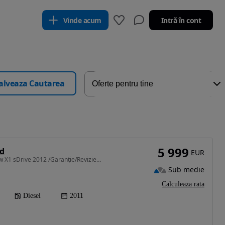
Vinde acum
Intră în cont
alveaza Cautarea
5 999
d
EUR
1995 cm3 • 143 CP • Bmw X1 sDrive 2012 /Garanție/RevizieGR/Finanțare Rate/LivrareGR
Sub medie
Calculeaza rata
Diesel
2011