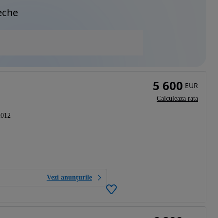
eche
5 600
EUR
Calculeaza rata
2012
Vezi anunțurile