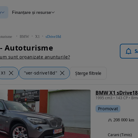
e
Finanțare și resurse
e
Finanțare
e
Instrument de evaluare a mașinii
Raport al istoricului vehiculului
ce
Blog Autovit.ro
oturisme
BMW
X1
sDrive18d
anțare
- Autoturisme
lii verificate
S
um sunt organizate anunturile?
X1
"ver-sdrive18d"
Șterge filtrele
BMW X1 sDrive18
Promovat
208 000 km
Carani (Timis)