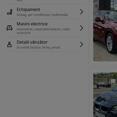
VIN 
Echipament
Airbag, aer conditionat, multimedia
Masini electrice
Autonomie, capacitate baterie, cablu 
incarcare 
Detalii vânzător
Se emite factura, firma, privat