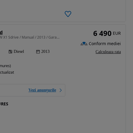
6 490
d
EUR
1995 cm3 • 143 CP • BMW X1 Sdrive / Manual / 2013 / Garantie / 6490 Euro
Conform mediei
Diesel
2013
Calculeaza rata
mures)
ctualizat
Vezi anunțurile
URES