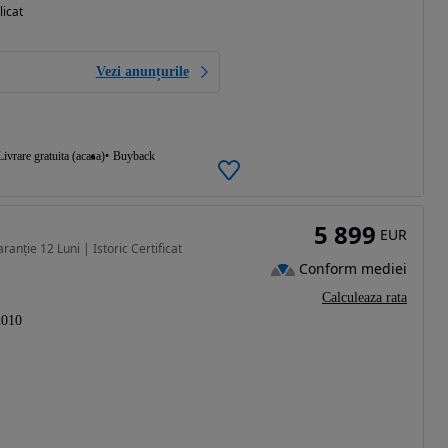
licat
Vezi anunțurile
Livrare gratuita (acasa)
Buyback
5 899
EUR
nție 12 Luni | Istoric Certificat
Conform mediei
Calculeaza rata
2010