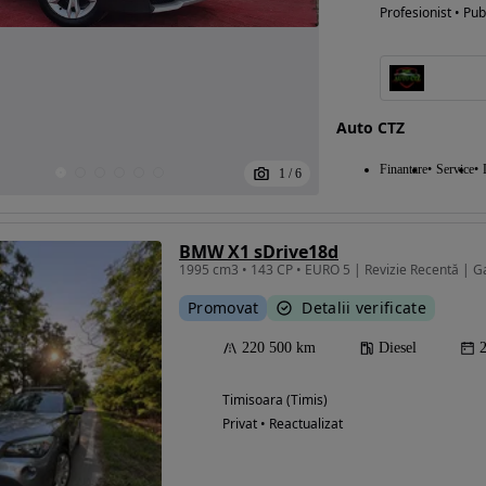
Profesionist • Pub
Auto CTZ
Finantare
Service
1
/
6
BMW X1 sDrive18d
1995 cm3 • 143 CP • EURO 5 | Revizie Recentă | Gara
Promovat
Detalii verificate
220 500 km
Diesel
Timisoara (Timis)
Privat • Reactualizat