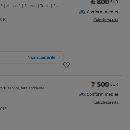
6 800
EUR
1995 cm3 • 143 CP • BMW X1 | 2.0 L Diesel | 143 CP | Manuală | Senzori | Trapa | 2010
Conform mediei
2010
Calculeaza rata
Vezi anunțurile
7 500
EUR
oric service, fara accidente
Conform mediei
Calculeaza rata
2013