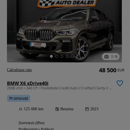
1
/
6
48 500
Calculeaza rata
EUR
BMW X6 xDrive40i
2998 cm3 • 340 CP • Posibilitate Credit Auto // Crafted Clarity // Pachet M
Promovat
125 000 km
Benzina
2023
Domnesti (Ilfov)
Profesionist • Publicat