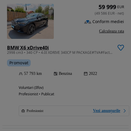
59 999
EUR
(
49 586
EUR
-
net
)
Conform mediei
Calculeaza rata
BMW X6 xDrive40i
2998 cm3 • 340 CP • 4.0I XDRIVE 340CP M PACKAGE#TVA#Factura#Finantare Leasing#Garantie#
Promovat
57 793 km
Benzina
2022
Voluntari (Ilfov)
Profesionist • Publicat
Vezi anunțurile
Profesionist