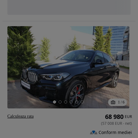
1
/
6
68 980
Calculeaza rata
EUR
(
57 008
EUR
-
net
)
Conform mediei