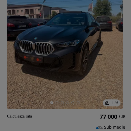
1
/
6
77 000
Calculeaza rata
EUR
Sub medie