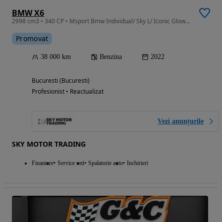
BMW X6
2998 cm3 • 340 CP • Msport Bmw Individual/ Sky L/ Iconic Glow/ Laser/ Sof Cl/ HUD&360/ TVA
Promovat
38 000 km
Benzina
2022
Bucuresti (Bucuresti)
Profesionist • Reactualizat
Vezi anunțurile
SKY MOTOR TRADING
Finantare
Service roti
Spalatorie auto
Inchirieri