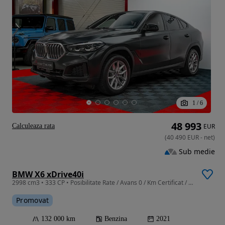
1
/
6
48 993
Calculeaza rata
EUR
(
40 490
EUR
-
net
)
Sub medie
BMW X6 xDrive40i
2998 cm3 • 333 CP • Posibilitate Rate / Avans 0 / Km Certificat / Garantie Extinsa
Promovat
132 000 km
Benzina
2021