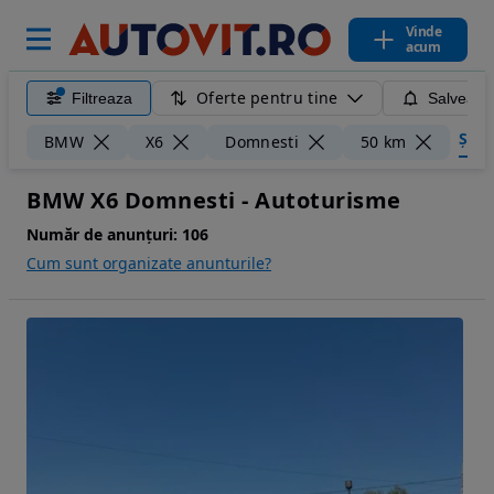
Vinde
acum
Oferte pentru tine
Filtreaza
Salveaza
Șterg
BMW
X6
Domnesti
50 km
BMW X6 Domnesti - Autoturisme
Număr de anunțuri:
106
Cum sunt organizate anunturile?