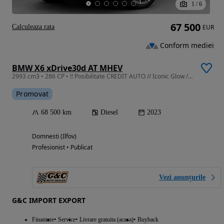
1
/
6
67 500
Calculeaza rata
EUR
Conform mediei
BMW X6 xDrive30d AT MHEV
2993 cm3 • 286 CP • !! Posibilitate CREDIT AUTO // Iconic Glow // Pachet M !!
Promovat
68 500 km
Diesel
2023
Domnesti (Ilfov)
Profesionist • Publicat
Vezi anunțurile
G&C IMPORT EXPORT
Finantare
Service
Livrare gratuita (acasa)
Buyback