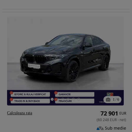
1
/
6
72 901
Calculeaza rata
EUR
(
60 248
EUR
-
net
)
Sub medie