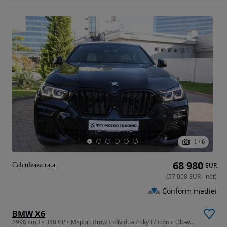
1
/
6
68 980
Calculeaza rata
EUR
(
57 008
EUR
-
net
)
Conform mediei
BMW X6
2998 cm3 • 340 CP • Msport Bmw Individual/ Sky L/ Iconic Glow/ Laser/ Sof Cl/ HUD&360/ TVA