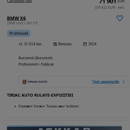
71 901
Calculeaza rata
EUR
(
59 422
EUR
-
net
)
BMW X6
2998 cm3 • 381 CP
Promovat
31 614 km
Benzina
2024
Bucuresti (Bucuresti)
Profesionist • Publicat
Vezi anunțurile
TIRIAC AUTO RULATE-EXPOZITIEI
Finantare
Service
Tractare auto
Inchirieri