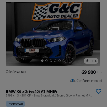
1
/
6
69 900
Calculeaza rata
EUR
Conform mediei
BMW X6 xDrive40i AT MHEV
2998 cm3 • 381 CP • Bmw Individual // Iconic Glow // Pachet M // Pneumatic // SkyLounge !!
Promovat