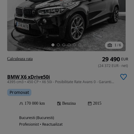
1
/
6
29 490
Calculeaza rata
EUR
(
24 372
EUR
-
net
)
BMW X6 xDrive50i
4395 cm3 • 450 CP • X6 50i - Posibilitate Rate Avans 0 - Garantie 12 Luni - IMPECABILA
Promovat
170 000 km
Benzina
2015
Bucuresti (Bucuresti)
Profesionist • Reactualizat