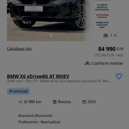
1
/
6
84 990
Calculeaza rata
EUR
(
70 240
EUR
-
net
)
Conform mediei
BMW X6 xDrive40i AT MHEV
2998 cm3 • 381 CP • BMW X6 M 2024 Benzina xDrive40i AT MHEV
Promovat
26 880 km
Benzina
2024
Bucuresti (Bucuresti)
Profesionist • Reactualizat