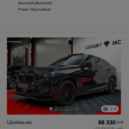
Bucuresti (Bucuresti)
Privat • Reactualizat
1
/
6
88 330
Calculeaza rata
EUR
(
73 000
EUR
-
net
)