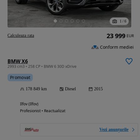
1
/
6
23 999
Calculeaza rata
EUR
Conform mediei
BMW X6
2993 cm3 • 258 CP • BMW 6 30D xDrive
Promovat
178 849 km
Diesel
2015
Ilfov (Ilfov)
Profesionist • Reactualizat
Vezi anunțurile