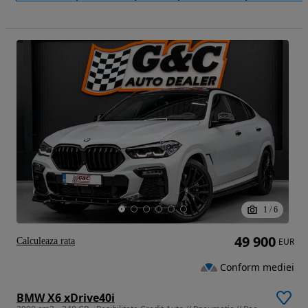
1
/
6
49 900
Calculeaza rata
EUR
Conform mediei
BMW X6 xDrive40i