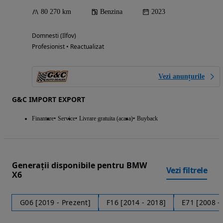
80 270 km
Benzina
2023
Domnesti (Ilfov)
Profesionist • Reactualizat
Vezi anunțurile
G&C IMPORT EXPORT
Finantare
Service
Livrare gratuita (acasa)
Buyback
Generații disponibile pentru BMW
Vezi filtrele
X6
G06 [2019 - Prezent]
F16 [2014 - 2018]
E71 [2008 -