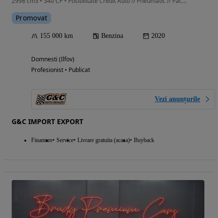
2998 cm3 • 340 CP • Posibilitate Credit Auto // Pneumatic // Pachet M // Maxton Design
Promovat
155 000 km
Benzina
2020
Domnesti (Ilfov)
Profesionist • Publicat
Vezi anunțurile
G&C IMPORT EXPORT
Finantare
Service
Livrare gratuita (acasa)
Buyback