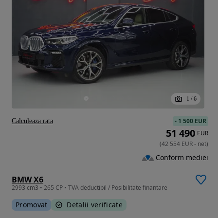
1
/
6
-
1 500 EUR
Calculeaza rata
51 490
EUR
(
42 554
EUR
-
net
)
Conform mediei
BMW X6
2993 cm3 • 265 CP • TVA deductibil / Posibilitate finantare
Promovat
Detalii verificate