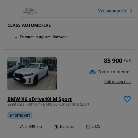
Vezi anunțurile
CLASS AUTOMOTIVE
Finantare
Asigurare
Buyback
85 900
EUR
Conform mediei
Calculeaza rata
BMW X6 xDrive40i M Sport
2998 cm3 • 381 CP • BMW X6 xDrive40i M Sport
Promovat
5 900 km
Benzina
2025