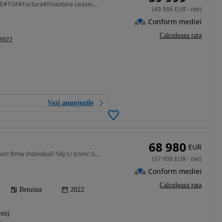
2998 cm3 • 340 CP • 4.0I XDRIVE 340CP M PACKAGE#TVA#Factura#Finantare Leasing#Garantie#
(
49 586
EUR
-
net
)
Conform mediei
Calculeaza rata
2022
Vezi anunțurile
68 980
EUR
2998 cm3 • 340 CP • Msport Bmw Individual/ Sky L/ Iconic Glow/ Laser/ Sof Cl/ HUD&360/ TVA
(
57 008
EUR
-
net
)
Conform mediei
Calculeaza rata
Benzina
2022
sti)