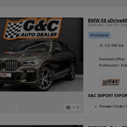
BMW X6 xDrive40
Promovat
125 000 km
Domnesti (Ilfov)
Profesionist • Pub
G&C IMPORT EXPO
Finantare
Service
1
/
6