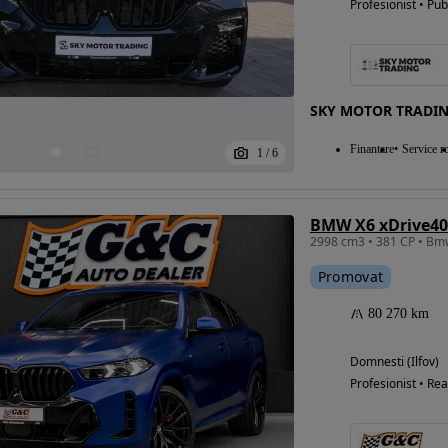
Profesionist • Pub
SKY MOTOR TRADI
Finantare
Service ro
1
/
6
BMW X6 xDrive40
Promovat
80 270 km
Domnesti (Ilfov)
Profesionist • Rea