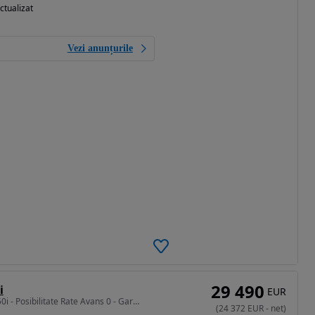
ctualizat
Vezi anunțurile
29 490
i
EUR
4395 cm3 • 450 CP • X6 50i - Posibilitate Rate Avans 0 - Garantie 12 Luni - IMPECABILA
(
24 372
EUR
-
net
)