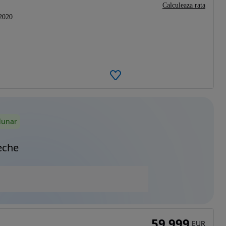
Calculeaza rata
2020
lunar
eche
59 999
EUR