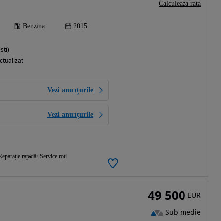
Calculeaza rata
Benzina
2015
sti)
ctualizat
Vezi anunțurile
Vezi anunțurile
Reparație rapidă
Service roti
49 500
EUR
Sub medie