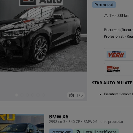
Promovat
170 000 km
Eligibil pentru
Bucuresti (Bucure
finantare
Profesionist • Rea
STAR AUTO RULATE
Finantare
Service
1
/
6
BMW X6
2998 cm3 • 340 CP • BMW X6 - unic propietar
Promovat
Detalii verificate