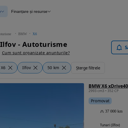
e
Finanțare și resurse
e
Finanțare
e
Instrument de evaluare a mașinii
Raport al istoricului vehiculului
ce
Blog Autovit.ro
oturisme
BMW
X6
anțare
lfov - Autoturisme
lii verificate
S
Cum sunt organizate anunturile?
X6
Ilfov
50 km
Șterge filtrele
BMW X6 xDrive40
2993 cm3 • 352 CP
Promovat
37 000 km
Tunari (Ilfov)