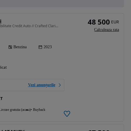
48 500
i
EUR
2998 cm3 • 340 CP • Posibilitate Credit Auto // Crafted Clarity // Pachet M
Calculeaza rata
Benzina
2023
licat
Vezi anunțurile
RT
Livrare gratuita (acasa)
Buyback