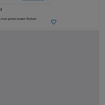
RT
Livrare gratuita (acasa)
Buyback