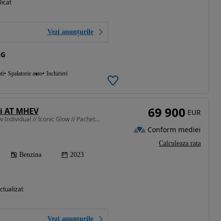
licat
Vezi anunțurile
NG
ti
Spalatorie auto
Inchirieri
69 900
i AT MHEV
EUR
2998 cm3 • 381 CP • Bmw Individual // Iconic Glow // Pachet M // Pneumatic // SkyLounge !!
Conform mediei
Calculeaza rata
Benzina
2023
ctualizat
Vezi anunțurile