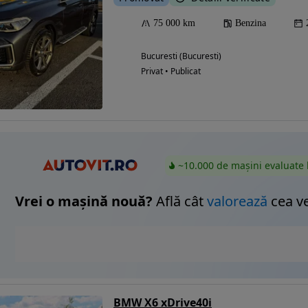
75 000 km
Benzina
Bucuresti (Bucuresti)
Privat • Publicat
~10.000 de mașini evaluate 
Vrei o mașină nouă?
Află cât
valorează
cea v
BMW X6 xDrive40i