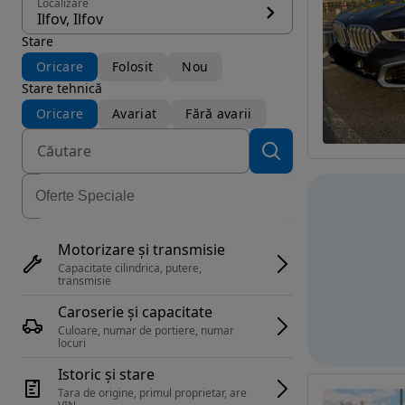
Localizare
Ilfov, Ilfov
Stare
Oricare
Folosit
Nou
Stare tehnică
Oricare
Avariat
Fără avarii
Motorizare și transmisie
Capacitate cilindrica, putere, 
transmisie
Caroserie și capacitate
Culoare, numar de portiere, numar 
locuri
Istoric și stare
Tara de origine, primul proprietar, are 