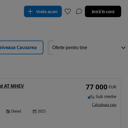
Vinde acum
Intră în cont
alveaza Cautarea
77 000
d AT MHEV
EUR
Sub medie
Calculeaza rata
Diesel
2025