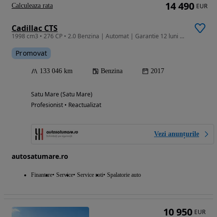
14 490
Calculeaza rata
EUR
Cadillac CTS
1998 cm3 • 276 CP • 2.0 Benzina | Automat | Garantie 12 luni | Finantare | Bose | Keyless
Promovat
133 046 km
Benzina
2017
Satu Mare (Satu Mare)
Profesionist • Reactualizat
Vezi anunțurile
autosatumare.ro
Finantare
Service
Service roti
Spalatorie auto
10 950
EUR