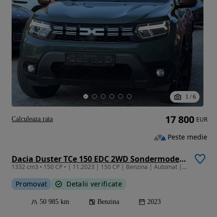
1
/
6
17 800
Calculeaza rata
EUR
Peste medie
Dacia Duster TCe 150 EDC 2WD Sondermodell Extreme
1332 cm3 • 150 CP • | 11.2023 | 150 CP | Benzina | Automat | Extreme | Garantie | Finantar
Promovat
Detalii verificate
50 985 km
Benzina
2023