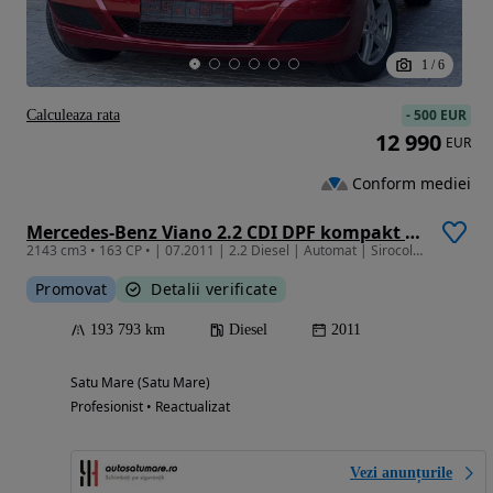
1
/
6
-
500 EUR
Calculeaza rata
12 990
EUR
Conform mediei
Mercedes-Benz Viano 2.2 CDI DPF kompakt Automatik Function
2143 cm3 • 163 CP • | 07.2011 | 2.2 Diesel | Automat | Sirocol | Garantie | Finantare |
Promovat
Detalii verificate
193 793 km
Diesel
2011
Satu Mare (Satu Mare)
Profesionist • Reactualizat
Vezi anunțurile