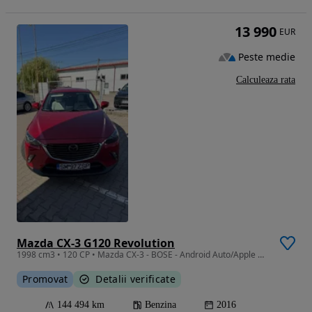
13 990
EUR
Peste medie
Calculeaza rata
Mazda CX-3 G120 Revolution
1998 cm3 • 120 CP • Mazda CX-3 - BOSE - Android Auto/Apple CarPlay - R18 - LED - TOP
Promovat
Detalii verificate
144 494 km
Benzina
2016