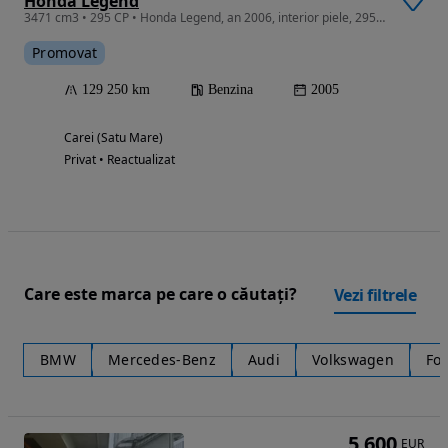
Honda Legend
3471 cm3 • 295 CP • Honda Legend, an 2006, interior piele, 295 CP
Promovat
129 250 km
Benzina
2005
Carei (Satu Mare)
Privat • Reactualizat
Care este marca pe care o căutați?
Vezi filtrele
BMW
Mercedes-Benz
Audi
Volkswagen
Fo
5 600
EUR