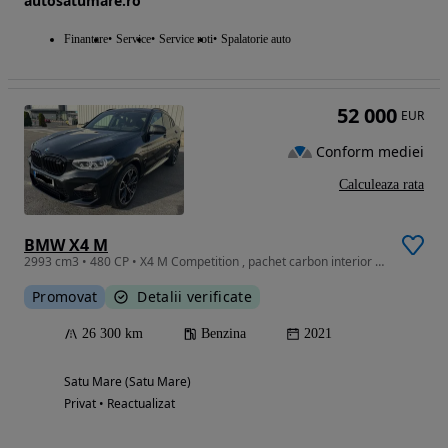
autosatumare.ro
Finantare
Service
Service roti
Spalatorie auto
52 000
EUR
Conform mediei
Calculeaza rata
BMW X4 M
2993 cm3 • 480 CP • X4 M Competition , pachet carbon interior exterior,
Promovat
Detalii verificate
26 300 km
Benzina
2021
Satu Mare (Satu Mare)
Privat • Reactualizat