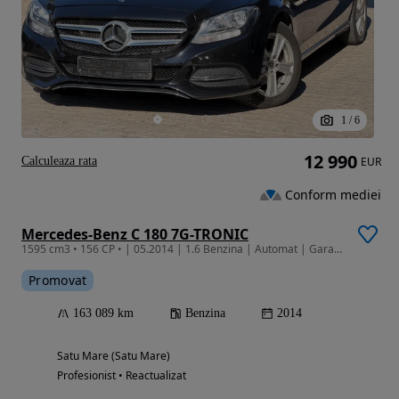
1
/
6
12 990
Calculeaza rata
EUR
Conform mediei
Mercedes-Benz C 180 7G-TRONIC
1595 cm3 • 156 CP • | 05.2014 | 1.6 Benzina | Automat | Garantie | Finantare | Int. ALB |
Promovat
163 089 km
Benzina
2014
Satu Mare (Satu Mare)
Profesionist • Reactualizat