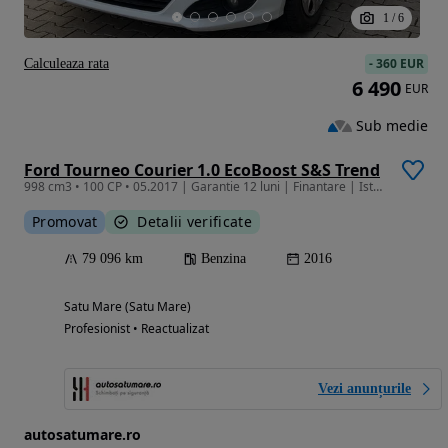
1
/
6
-
360 EUR
Calculeaza rata
6 490
EUR
Sub medie
Ford Tourneo Courier 1.0 EcoBoost S&S Trend
998 cm3 • 100 CP • 05.2017 | Garantie 12 luni | Finantare | Istoric FORD | Pilot automat
Promovat
Detalii verificate
79 096 km
Benzina
2016
Satu Mare (Satu Mare)
Profesionist • Reactualizat
Vezi anunțurile
autosatumare.ro