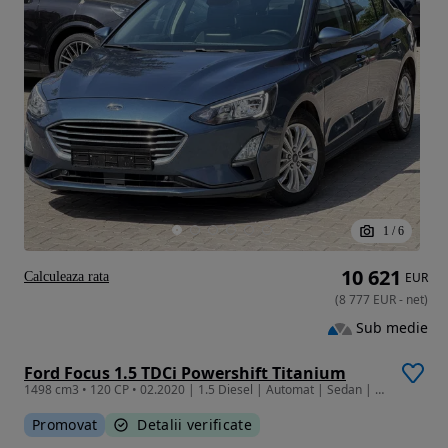
1
/
6
10 621
Calculeaza rata
EUR
(
8 777
EUR
-
net
)
Sub medie
Ford Focus 1.5 TDCi Powershift Titanium
1498 cm3 • 120 CP • 02.2020 | 1.5 Diesel | Automat | Sedan | Garantie | Istoric | Finantar
Promovat
Detalii verificate