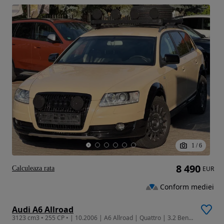
1
/
6
8 490
Calculeaza rata
EUR
Conform mediei
Audi A6 Allroad
3123 cm3 • 255 CP • | 10.2006 | A6 Allroad | Quattro | 3.2 Benzina | Finantare | Tuning |