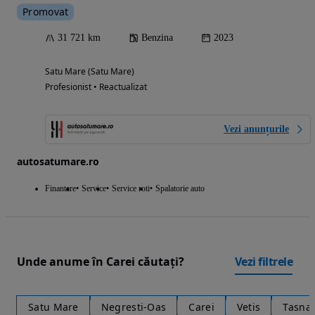
Promovat
31 721 km
Benzina
2023
Satu Mare (Satu Mare)
Profesionist • Reactualizat
Vezi anunțurile
autosatumare.ro
Finantare
Service
Service roti
Spalatorie auto
Unde anume în Carei căutați?
Vezi filtrele
Satu Mare
Negresti-Oas
Carei
Vetis
Tasna