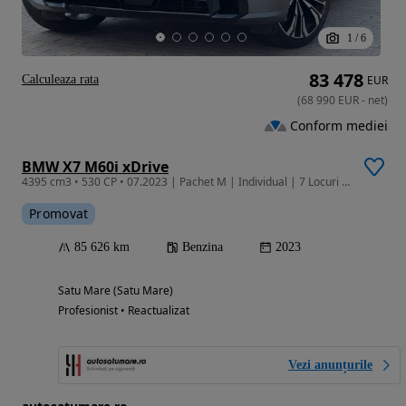
1
/
6
83 478
Calculeaza rata
EUR
(
68 990
EUR
-
net
)
Conform mediei
BMW X7 M60i xDrive
4395 cm3 • 530 CP • 07.2023 | Pachet M | Individual | 7 Locuri | Istoric BMW | Garantie |
Promovat
85 626 km
Benzina
2023
Satu Mare (Satu Mare)
Profesionist • Reactualizat
Vezi anunțurile