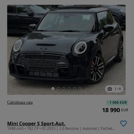
1
/
6
-
1 000 EUR
Calculeaza rata
18 990
EUR
Mini Cooper S Sport-Aut.
1998 cm3 • 192 CP • 01.2023 | 2.0 Benzina | Automat | Pachet Cooper Works | Finantare |