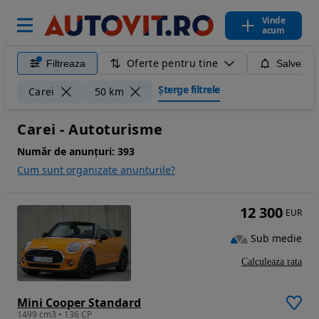
Vinde
acum
Oferte pentru tine
Filtreaza
Salveaza
Șterge filtrele
Carei
50 km
Carei - Autoturisme
Număr de anunțuri:
393
Cum sunt organizate anunturile?
12 300
EUR
Sub medie
Calculeaza rata
Mini Cooper Standard
1499 cm3 • 136 CP