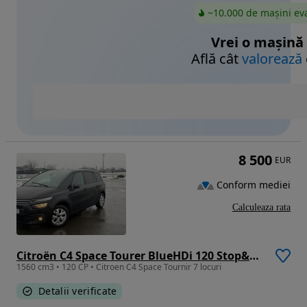
~10.000 de mașini ev
Vrei o mașină
Află cât
valorează
8 500
EUR
Conform mediei
Calculeaza rata
Citroën C4 Space Tourer BlueHDi 120 Stop&Start EAT6 SELECTION
1560 cm3 • 120 CP • Citroen C4 Space Tournir 7 locuri
Detalii verificate