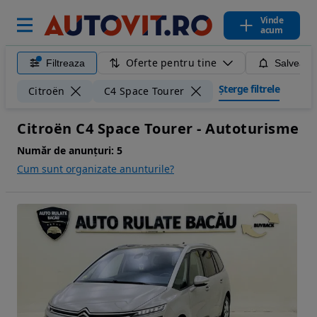
Vinde
acum
Oferte pentru tine
Filtreaza
Salveaza
Șterge filtrele
Citroën
C4 Space Tourer
Citroën C4 Space Tourer - Autoturisme
Număr de anunțuri:
5
Cum sunt organizate anunturile?