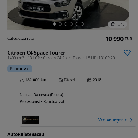
1
/
6
10 990
Calculeaza rata
EUR
Citroën C4 Space Tourer
1499 cm3 • 131 CP • Citroen C4 SpaceTourer 1.5 HDi 131CP 2018 Euro 6
Promovat
182 000 km
Diesel
2018
Nicolae Balcescu (Bacau)
Profesionist • Reactualizat
Vezi anunțurile
AutoRulateBacau