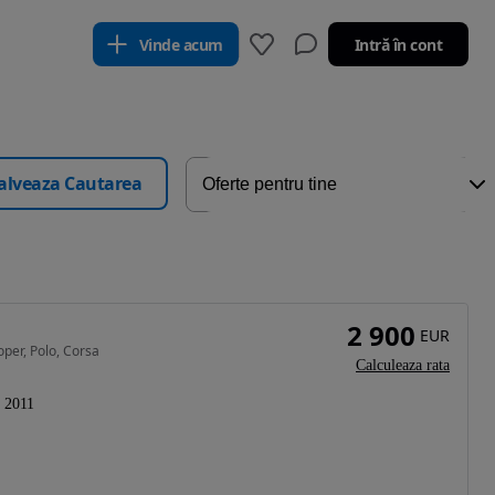
Vinde acum
Intră în cont
alveaza Cautarea
2 900
EUR
per, Polo, Corsa
Calculeaza rata
2011