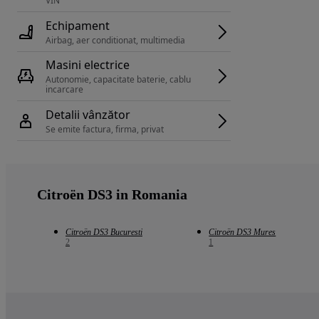
VIN 
Echipament
Airbag, aer conditionat, multimedia
Masini electrice
Autonomie, capacitate baterie, cablu 
incarcare 
Detalii vânzător
Se emite factura, firma, privat
Citroën DS3 in Romania
Citroën DS3 Bucuresti
Citroën DS3 Mures
2
1