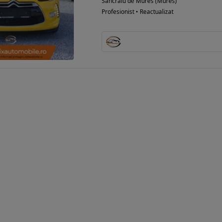
Sancraiu de Mures (Mures)
Profesionist • Reactualizat
Eligibil pentru
finantare