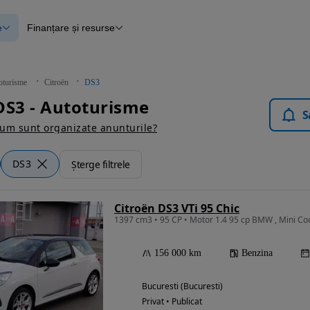
e
Finanțare și resurse
e
Finanțare
e
Instrument de evaluare a mașinii
Raport al istoricului vehiculului
ce
Blog Autovit.ro
oturisme
Citroën
DS3
anțare
DS3 - Autoturisme
lii verificate
S
um sunt organizate anunturile?
DS3
Șterge filtrele
Citroën DS3 VTi 95 Chic
1397 cm3 • 95 CP • Motor 1.4 95 cp BMW , Mini Coo
156 000 km
Benzina
Bucuresti (Bucuresti)
Privat • Publicat