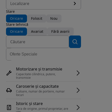
Localizare
Stare
Oricare
Folosit
Nou
Stare tehnică
Oricare
Avariat
Fără avarii
Motorizare și transmisie
Capacitate cilindrica, putere, 
transmisie
Caroserie și capacitate
Culoare, numar de portiere, numar 
locuri
Istoric și stare
Tara de origine, primul proprietar, are 