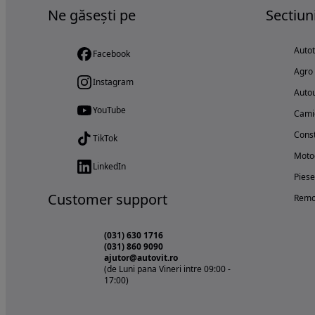
Ne găsești pe
Sectiun
Auto
Facebook
Agro
Instagram
Autou
YouTube
Cami
Const
TikTok
Motoc
LinkedIn
Piese
Customer support
Remo
(031) 630 1716
(031) 860 9090
ajutor@autovit.ro
(de Luni pana Vineri intre 09:00 -
17:00)