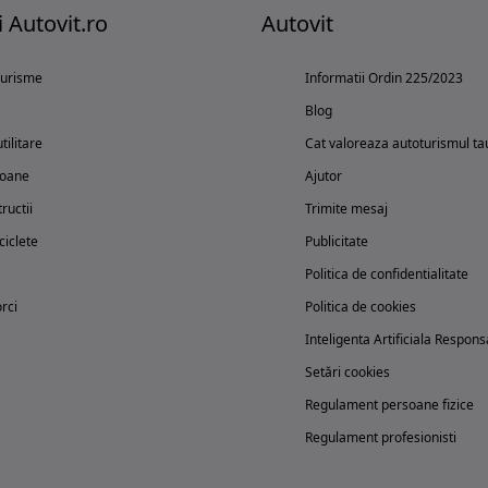
i Autovit.ro
Autovit
turisme
Informatii Ordin 225/2023
Blog
tilitare
Cat valoreaza autoturismul ta
oane
Ajutor
ructii
Trimite mesaj
iclete
Publicitate
Politica de confidentialitate
rci
Politica de cookies
Inteligenta Artificiala Respons
Setări cookies
Regulament persoane fizice
Regulament profesionisti