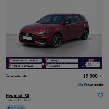
1
/
6
19 900
Calculeaza rata
EUR
Peste medie
Hyundai i30
1482 cm3 • 160 CP
Promovat