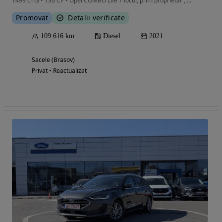
1499 cm3 • 130 CP • Opel COMBO Life 7 locur, prim proprietar , stare buna.
Promovat
Detalii verificate
109 616 km
Diesel
2021
Sacele (Brasov)
Privat • Reactualizat