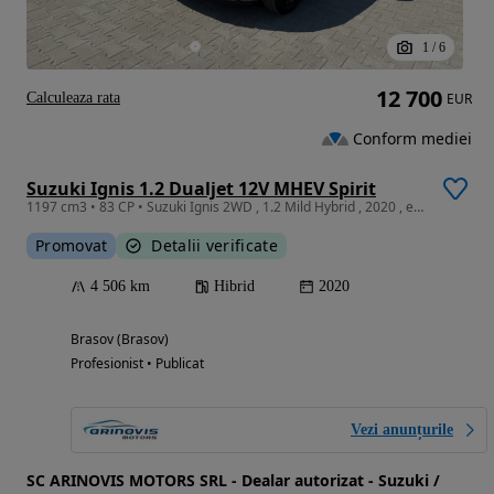
1
/
6
12 700
Calculeaza rata
EUR
Conform mediei
Suzuki Ignis 1.2 Dualjet 12V MHEV Spirit
1197 cm3 • 83 CP • Suzuki Ignis 2WD , 1.2 Mild Hybrid , 2020 , echipare Spirit
Promovat
Detalii verificate
4 506 km
Hibrid
2020
Brasov (Brasov)
Profesionist • Publicat
Vezi anunțurile
SC ARINOVIS MOTORS SRL - Dealar autorizat - Suzuki /