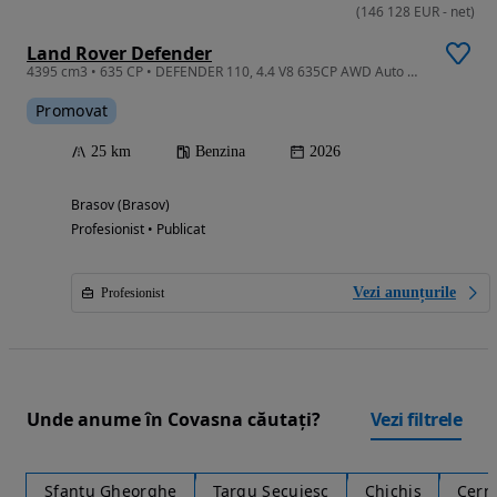
(
146 128
EUR
-
net
)
Land Rover Defender
4395 cm3 • 635 CP • DEFENDER 110, 4.4 V8 635CP AWD Auto MHEV, OCTA
Promovat
25 km
Benzina
2026
Brasov (Brasov)
Profesionist • Publicat
Vezi anunțurile
Profesionist
Unde anume în Covasna căutați?
Vezi filtrele
Sfantu Gheorghe
Targu Secuiesc
Chichis
Cern