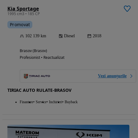
Kia Sportage
1995 cm3 • 185 CP
Promovat
102 139 km
Diesel
2018
Brasov (Brasov)
Profesionist • Reactualizat
Vezi anunțurile
TIRIAC AUTO RULATE-BRASOV
Finantare
Service
Inchirieri
Buyback