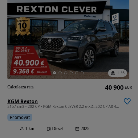
1
/
6
40 900
Calculeaza rata
EUR
KGM Rexton
2157 cm3 • 202 CP • KGM Rexton CLEVER 2.2 e-XDI 202 CP A8 4x4 - 7Locuri - Garantie 10Ani!
Promovat
1 km
Diesel
2025