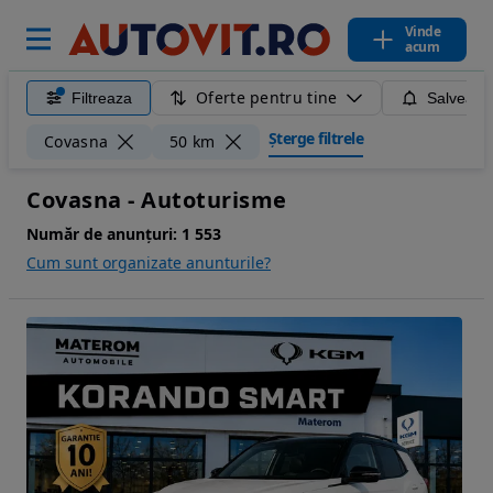
Vinde
acum
Oferte pentru tine
Filtreaza
Salveaza
Șterge filtrele
Covasna
50 km
Covasna - Autoturisme
Număr de anunțuri:
1 553
Cum sunt organizate anunturile?