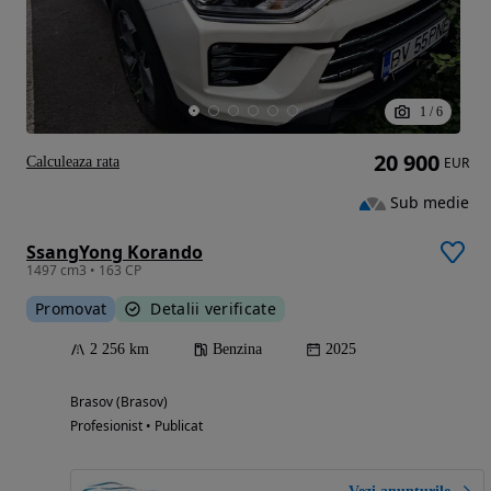
1
/
6
20 900
Calculeaza rata
EUR
Sub medie
SsangYong Korando
1497 cm3 • 163 CP
Promovat
Detalii verificate
2 256 km
Benzina
2025
Brasov (Brasov)
Profesionist • Publicat