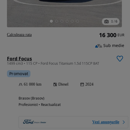
1
/
6
16 300
Calculeaza rata
EUR
Sub medie
Ford Focus
1499 cm3 • 115 CP • Ford Focus Titanium 1.5d 115CP 8AT
Promovat
61 000 km
Diesel
2024
Brasov (Brasov)
Profesionist • Reactualizat
Vezi anunțurile