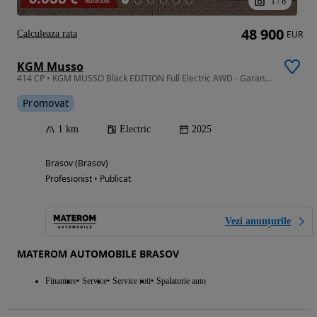
1
/
6
48 900
Calculeaza rata
EUR
KGM Musso
414 CP • KGM MUSSO Black EDITION Full Electric AWD - Garantie Baterie 10 Ani!
Promovat
1 km
Electric
2025
Brasov (Brasov)
Profesionist • Publicat
Vezi anunțurile
MATEROM AUTOMOBILE BRASOV
Finantare
Service
Service roti
Spalatorie auto