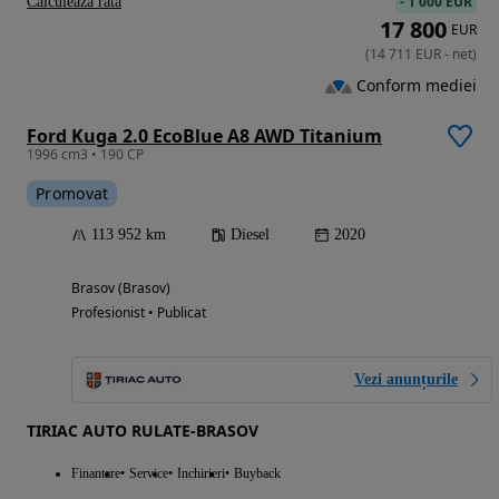
-
1 000 EUR
Calculeaza rata
17 800
EUR
(
14 711
EUR
-
net
)
Conform mediei
Ford Kuga 2.0 EcoBlue A8 AWD Titanium
1996 cm3 • 190 CP
Promovat
113 952 km
Diesel
2020
Brasov (Brasov)
Profesionist • Publicat
Vezi anunțurile
TIRIAC AUTO RULATE-BRASOV
Finantare
Service
Inchirieri
Buyback