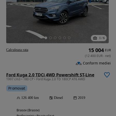
1
/
6
15 004
Calculeaza rata
EUR
(
12 400
EUR
-
net
)
Conform mediei
Ford Kuga 2.0 TDCi 4WD Powershift ST-Line
1997 cm3 • 180 CP • Ford Kuga 2.0 TD 180CP AT6 AWD
Promovat
126 400 km
Diesel
2019
Brasov (Brasov)
Profesionist • Reactualizat