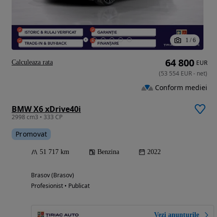
1
/
6
64 800
Calculeaza rata
EUR
(
53 554
EUR
-
net
)
Conform mediei
BMW X6 xDrive40i
2998 cm3 • 333 CP
Promovat
51 717 km
Benzina
2022
Brasov (Brasov)
Profesionist • Publicat
Vezi anunțurile