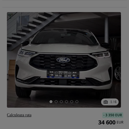
1
/
6
-
3 350 EUR
Calculeaza rata
34 600
EUR