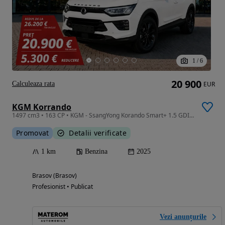
1
/
6
20 900
Calculeaza rata
EUR
KGM Korrando
1497 cm3 • 163 CP • KGM - SsangYong Korando Smart+ 1.5 GDI-Turbo 163 CP Manual 6 Trepte
Promovat
Detalii verificate
1 km
Benzina
2025
Brasov (Brasov)
Profesionist • Publicat
Vezi anunțurile