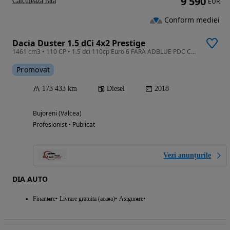
9 590
Calculeaza rata
EUR
Conform mediei
Dacia Duster 1.5 dCi 4x2 Prestige
1461 cm3 • 110 CP • 1.5 dci 110cp Euro 6 FARA ADBLUE PDC Carlig remorca
Promovat
173 433 km
Diesel
2018
Bujoreni (Valcea)
Profesionist • Publicat
Vezi anunțurile
DIA AUTO
Finantare
Livrare gratuita (acasa)
Asigurare