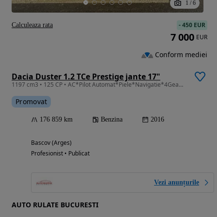
1
/
6
-
450 EUR
Calculeaza rata
7 000
EUR
Conform mediei
Dacia Duster 1.2 TCe Prestige jante 17"
1197 cm3 • 125 CP • AC*Pilot Automat*Piele*Navigatie*4Geamuri electrice *
Promovat
176 859 km
Benzina
2016
Bascov (Arges)
Profesionist • Publicat
Vezi anunțurile
AUTO RULATE BUCURESTI