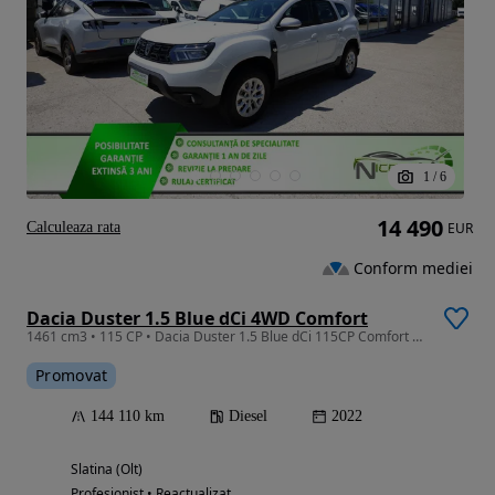
1
/
6
14 490
Calculeaza rata
EUR
Conform mediei
Dacia Duster 1.5 Blue dCi 4WD Comfort
1461 cm3 • 115 CP • Dacia Duster 1.5 Blue dCi 115CP Comfort 4WD
Promovat
144 110 km
Diesel
2022
Slatina (Olt)
Profesionist • Reactualizat