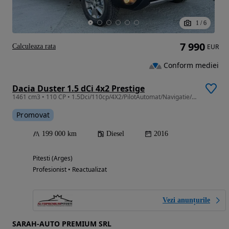
1
/
6
7 990
Calculeaza rata
EUR
Conform mediei
Dacia Duster 1.5 dCi 4x2 Prestige
1461 cm3 • 110 CP • 1.5Dci/110cp/4X2/PilotAutomat/Navigatie/Garantie12-36luni/JanteAliaj
Promovat
199 000 km
Diesel
2016
Pitesti (Arges)
Profesionist • Reactualizat
Vezi anunțurile
SARAH-AUTO PREMIUM SRL