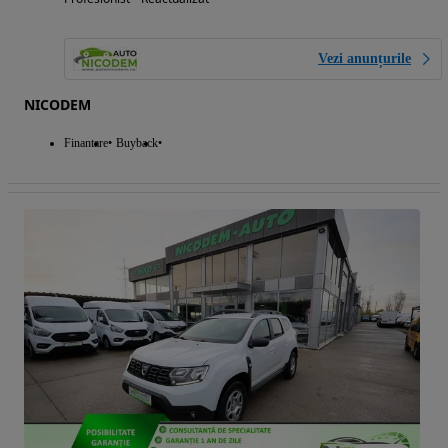
Vezi anunțurile
NICODEM
Finantare
Buyback