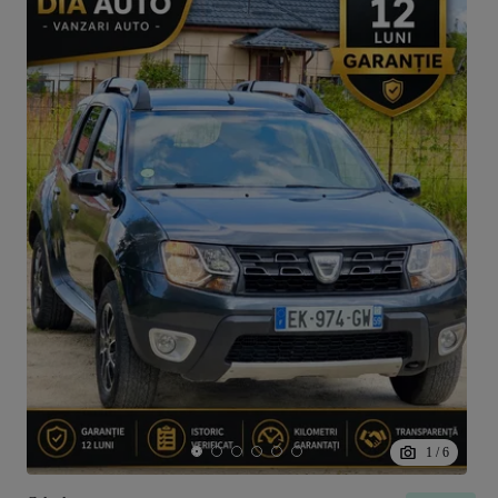
1
/
6