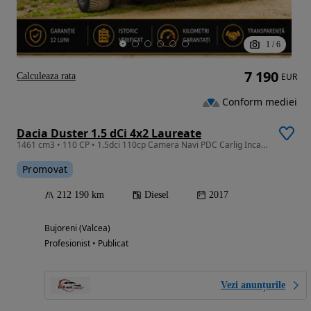
1
/
6
7 190
Calculeaza rata
EUR
Conform mediei
Dacia Duster 1.5 dCi 4x2 Laureate
1461 cm3 • 110 CP • 1.5dci 110cp Camera Navi PDC Carlig Incalzire scaune Webasto
Promovat
212 190 km
Diesel
2017
Bujoreni (Valcea)
Profesionist • Publicat
Vezi anunțurile