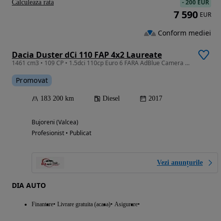
-
200 EUR
Calculeaza rata
7 590
EUR
Conform mediei
Dacia Duster dCi 110 FAP 4x2 Laureate
1461 cm3 • 109 CP • 1.5dci 110cp Euro 6 FARA AdBlue Camera PDC Navi 6 trepte
Promovat
183 200 km
Diesel
2017
Bujoreni (Valcea)
Profesionist • Publicat
Vezi anunțurile
DIA AUTO
Finantare
Livrare gratuita (acasa)
Asigurare