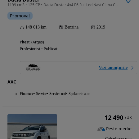
1199 cm3 • 125 CP • Dacia Duster 4x4 E6 Full Led Navi Clima Camere Import Germania 2026
Promovat
148 013 km
Benzina
2019
Pitesti (Arges)
Profesionist • Publicat
Vezi anunțurile
AXC
Finantare
Service
Service roti
Spalatorie auto
12 490
EUR
Peste medie
Calculeaza rata