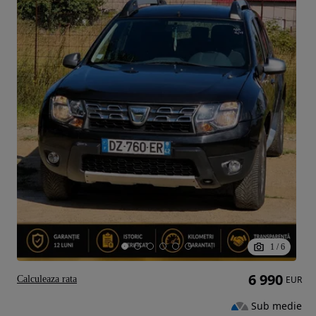
1
/
6
6 990
Calculeaza rata
EUR
Sub medie