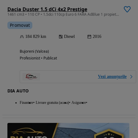
Dacia Duster 1.5 dCi 4x2 Prestige
1461 cm3 • 110 CP • 1.5dci 110cp Euro 6 FARA AdBlue 1 propietar PDC Navi 6 trepte
Promovat
184 829 km
Diesel
2016
Bujoreni (Valcea)
Profesionist • Publicat
Vezi anunțurile
DIA AUTO
Finantare
Livrare gratuita (acasa)
Asigurare