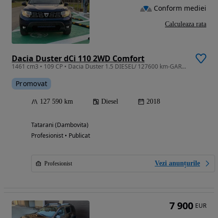
Conform mediei
Calculeaza rata
Dacia Duster dCi 110 2WD Comfort
1461 cm3 • 109 CP • Dacia Duster 1.5 DIESEL/ 127600 km-GARANTIE-
Promovat
127 590 km
Diesel
2018
Tatarani (Dambovita)
Profesionist • Publicat
Vezi anunțurile
Profesionist
7 900
EUR