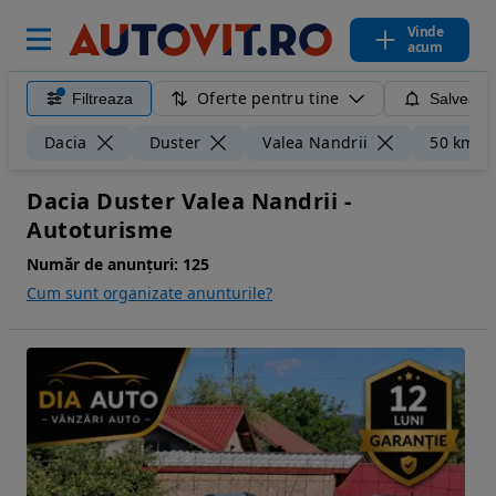
Vinde
acum
Oferte pentru tine
Filtreaza
Salveaza
Dacia
Duster
Valea Nandrii
50 km
Dacia Duster Valea Nandrii -
Autoturisme
Număr de anunțuri:
125
Cum sunt organizate anunturile?