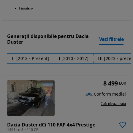
Finantare
Generații disponibile pentru Dacia
Vezi filtrele
Duster
II [2018 - Prezent]
I [2010 - 2017]
III [2023 - preze
8 499
EUR
Conform mediei
Calculeaza rata
Dacia Duster dCi 110 FAP 4x4 Prestige
1461 cm3 • 110 CP