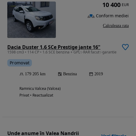
10 400
EUR
Conform mediei
Calculeaza rata
Dacia Duster 1.6 SCe Prestige jante 16"
1598 cm3 • 114 CP • 1.6 SCE benzina + GPL✨️RAR facut✨️garantie
Promovat
179 205 km
Benzina
2019
Ramnicu Valcea (Valcea)
Privat • Reactualizat
Unde anume în Valea Nandrii