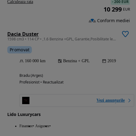
-
200 EUR
Calculeaza rata
10 299
EUR
Conform mediei
Dacia Duster
1598 cm3 • 114 CP • ,1.6 Benzina +GPL, Garantie,Posibilitate leasing/ rate fixe
Promovat
160 000 km
Benzina + GPL
2019
Bradu (Arges)
Profesionist • Reactualizat
Vezi anunțurile
Lido Luxurycars
Finantare
Asigurare