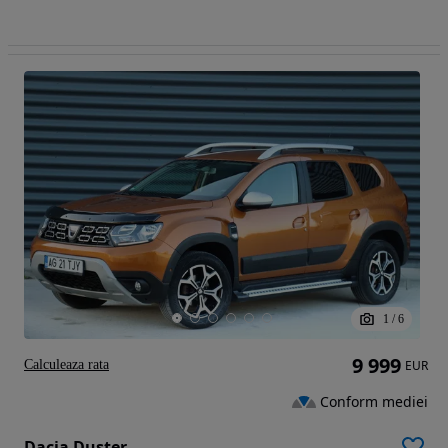
1
/
6
9 999
Calculeaza rata
EUR
Conform mediei
Dacia Duster