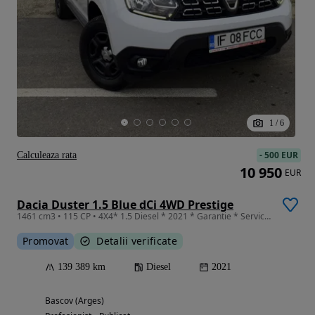
1
/
6
-
500 EUR
Calculeaza rata
10 950
EUR
Dacia Duster 1.5 Blue dCi 4WD Prestige
1461 cm3 • 115 CP • 4X4* 1.5 Diesel * 2021 * Garantie * Service *
Promovat
Detalii verificate
139 389 km
Diesel
2021
Bascov (Arges)