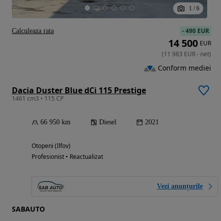
1
/
6
-
490 EUR
Calculeaza rata
14 500
EUR
(
11 983
EUR
-
net
)
Conform mediei
Dacia Duster Blue dCi 115 Prestige
1461 cm3 • 115 CP
66 950 km
Diesel
2021
Otopeni (Ilfov)
Profesionist • Reactualizat
Vezi anunțurile
SABAUTO