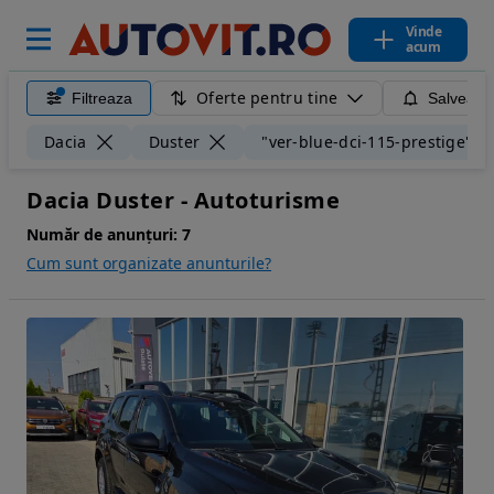
Vinde
acum
Oferte pentru tine
Filtreaza
Salveaza
Dacia
Duster
"ver-blue-dci-115-prestige"
Dacia Duster - Autoturisme
Număr de anunțuri:
7
Cum sunt organizate anunturile?