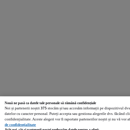
Nouă ne pasă ca datele tale personale să rămână confidențiale
Noi și partenerii noștri
375
stocăm și/sau accesăm informații pe dispozitivul dvs.
datelor cu caracter personal. Puteți accepta sau gestiona alegerile dvs. făcând cl
confidențialitate. Aceste alegeri vor fi raportate partenerilor noștri și nu vă vor 
de confidențialitate
Atât noi, cât și partenerii noștri prelucrăm datele pentru a oferi: