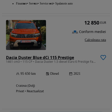
Finantare
Service
Service roti
Spalatorie auto
12 850
EUR
Conform mediei
Calculeaza rata
Dacia Duster Blue dCi 115 Prestige
1461 cm3 • 115 CP • Dacia Duster 1.5 diesel Euro 6 Prestige Facelift
95 650 km
Diesel
2021
Craiova (Dolj)
Privat • Reactualizat