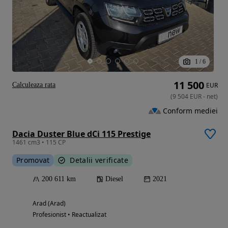
1
/
6
11 500
Calculeaza rata
EUR
(
9 504
EUR
-
net
)
Conform mediei
Dacia Duster Blue dCi 115 Prestige
1461 cm3 • 115 CP
Promovat
Detalii verificate
200 611 km
Diesel
2021
Arad (Arad)
Profesionist • Reactualizat