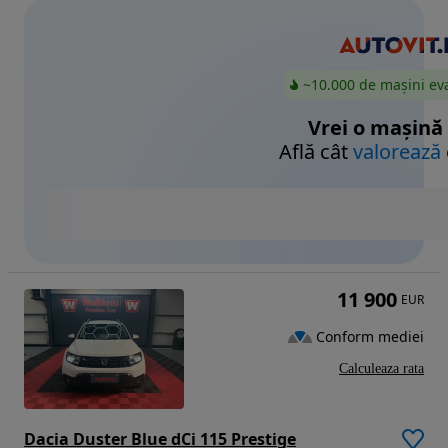
~10.000 de mașini ev
Vrei o mașină
Află cât
valorează
11 900
EUR
Conform mediei
Calculeaza rata
Dacia Duster Blue dCi 115 Prestige