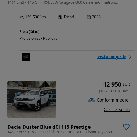
1461 cm3 • 115 CP • 4X4/LED/Navigatie/360 Camera/Climatronic/Carlig/Km reali !
129 500 km
Diesel
2023
Sibiu (Sibiu)
Profesionist • Publicat
Vezi anunțurile
12 950
EUR
(
10 703
EUR
-
net
)
Conform mediei
Calculeaza rata
Dacia Duster Blue dCi 115 Prestige
1461 cm3 • 115 CP • Facelift 2022 Camera BlindSpot Keyless Garantie Rate