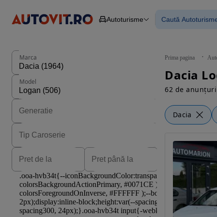
Autoturisme
Caută Autoturism
Autoturisme
Piese
Toate mașinil
Camioane
Mașinile rulat
Constructii
Mașini noi
Agro
Mașini electri
Marca
Prima pagina
Aut
Autoutilitare
Mașini cu fin
Motociclete
Mașini cu deta
Model
Remorci
62 de anunțuri
Dacia