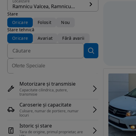
Localizare
Ramnicu Valcea, Ramnicu Valcea
Stare
Oricare
Folosit
Nou
Stare tehnică
Oricare
Avariat
Fără avarii
Motorizare și transmisie
Capacitate cilindrica, putere, 
transmisie
Caroserie și capacitate
Culoare, numar de portiere, numar 
locuri
Istoric și stare
Tara de origine, primul proprietar, are 