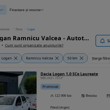
e
Finanțare și resurse
e
Finanțare
e
Instrument de evaluare a mașinii
Raport al istoricului vehiculului
ce
Blog Autovit.ro
oturisme
Dacia
Logan
anțare
Dacia Logan Ramnicu Valcea - Autoturisme
lii verificate
S
Cum sunt organizate anunturile?
Logan
Ramnicu Valcea
50 km
Șterge filtre
Dacia Logan 1.0 SCe Laureate
998 cm3 • 73 CP
Promovat
122 000 km
Benzina
Pitesti (Arges)