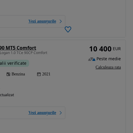
Vezi anunțurile
10 400
 90 MT5 Comfort
EUR
 Logan 1.0 TCe 90CP Comfort
Peste medie
alii verificate
Calculeaza rata
Benzina
2021
)
ctualizat
Vezi anunțurile