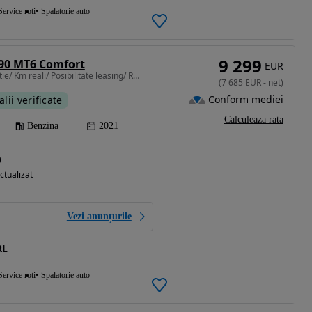
Service roti
Spalatorie auto
9 299
 90 MT6 Comfort
EUR
999 cm3 • 90 CP • Garantie/ Km reali/ Posibilitate leasing/ Rate fixe cu buletinul
(
7 685
EUR
-
net
)
Conform mediei
alii verificate
Calculeaza rata
Benzina
2021
)
ctualizat
Vezi anunțurile
RL
Service roti
Spalatorie auto