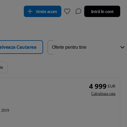
Vinde acum
Intră în cont
alveaza Cautarea
le
4 999
EUR
Calculeaza rata
2019