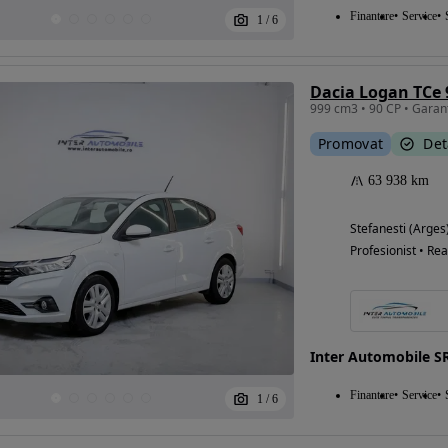
Finantare
Service
1
/
6
Eligibil pentru
Dacia Logan TCe
finantare
Promovat
Det
63 938 km
Stefanesti (Arges
Profesionist • Rea
Inter Automobile S
Finantare
Service
1
/
6