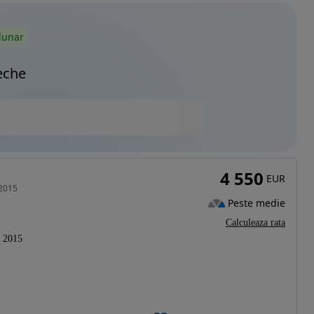
lunar
eche
4 550
EUR
 2015
Peste medie
Calculeaza rata
2015