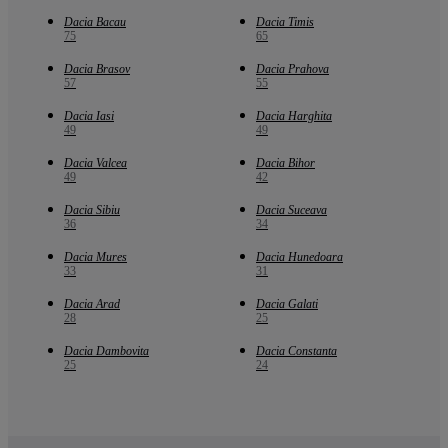
Dacia Bacau
Dacia Timis
75
65
Dacia Brasov
Dacia Prahova
57
55
Dacia Iasi
Dacia Harghita
49
49
Dacia Valcea
Dacia Bihor
49
42
Dacia Sibiu
Dacia Suceava
36
34
Dacia Mures
Dacia Hunedoara
33
31
Dacia Arad
Dacia Galati
28
25
Dacia Dambovita
Dacia Constanta
25
24