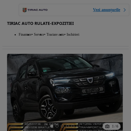
Vezi anunțurile
TIRIAC AUTO RULATE-EXPOZITIEI
Finantare
Service
Tractare auto
Inchirieri
1
/
6