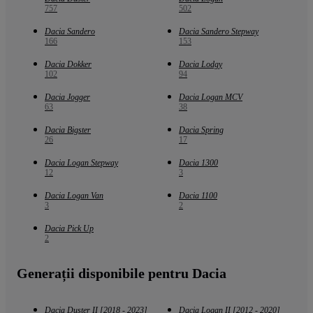
757
502
Dacia Sandero
Dacia Sandero Stepway
166
153
Dacia Dokker
Dacia Lodgy
102
94
Dacia Jogger
Dacia Logan MCV
63
38
Dacia Bigster
Dacia Spring
26
17
Dacia Logan Stepway
Dacia 1300
12
3
Dacia Logan Van
Dacia 1100
3
2
Dacia Pick Up
2
Generații disponibile pentru Dacia
Dacia Duster II [2018 - 2023]
Dacia Logan II [2012 - 2020]