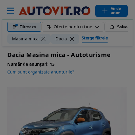
Vinde
acum
Oferte pentru tine
Filtreaza
Salveaza
Șterge filtrele
Masina mica
Dacia
Dacia Masina mica - Autoturisme
Număr de anunțuri:
13
Cum sunt organizate anunturile?