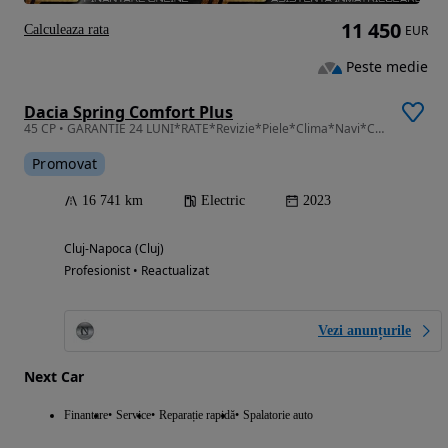
11 450
Calculeaza rata
EUR
Peste medie
Dacia Spring Comfort Plus
45 CP • GARANTIE 24 LUNI*RATE*Revizie*Piele*Clima*Navi*Camera*Pilot*Led*Full
Promovat
16 741 km
Electric
2023
Cluj-Napoca (Cluj)
Profesionist • Reactualizat
Vezi anunțurile
Next Car
Finantare
Service
Reparație rapidă
Spalatorie auto