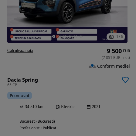
1
/
6
9 500
Calculeaza rata
EUR
(
7 851
EUR
-
net
)
Conform mediei
Dacia Spring
65 CP
Promovat
34 510 km
Electric
2021
Bucuresti (Bucuresti)
Profesionist • Publicat