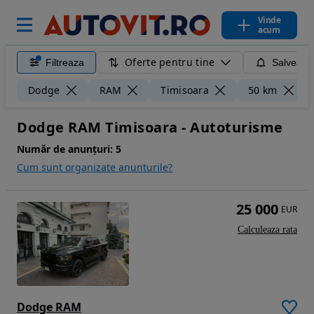
Vinde
acum
Oferte pentru tine
Filtreaza
Salveaza
Dodge
RAM
Timisoara
50 km
Dodge RAM Timisoara - Autoturisme
Număr de anunțuri:
5
Cum sunt organizate anunturile?
25 000
EUR
Calculeaza rata
Dodge RAM