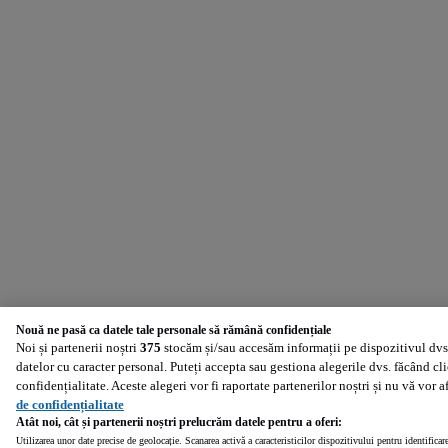
Nouă ne pasă ca datele tale personale să rămână confidențiale
Noi și partenerii noștri
375
stocăm și/sau accesăm informații pe dispozitivul dvs.
datelor cu caracter personal. Puteți accepta sau gestiona alegerile dvs. făcând cl
confidențialitate. Aceste alegeri vor fi raportate partenerilor noștri și nu vă vor 
de confidențialitate
Atât noi, cât și partenerii noștri prelucrăm datele pentru a oferi:
Utilizarea unor date precise de geolocație. Scanarea activă a caracteristicilor dispozitivului pentru identificar