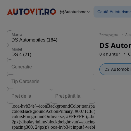
Autoturisme
Caută Autoturism
Autoturisme
Piese
Toate mașinil
Camioane
Mașinile rulat
Constructii
Mașini noi
Agro
Mașini electri
Marca
Prima pagina
Aut
Autoutilitare
Mașini cu fin
Motociclete
Mașini cu deta
Model
Remorci
0 anunțuri
C
DS Automobi