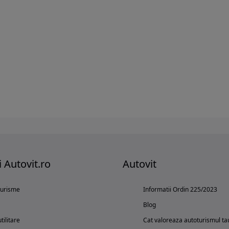
i Autovit.ro
Autovit
turisme
Informatii Ordin 225/2023
Blog
tilitare
Cat valoreaza autoturismul ta