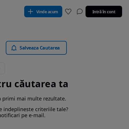
Vinde acum
Intră în cont
Salveaza Cautarea
tru căutarea ta
a primi mai multe rezultate.
indeplineste criteriile tale?
otificari pe e-mail.