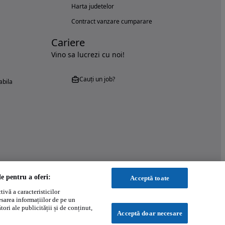
Harta judetelor
Contract vanzare cumparare
Cariere
Vino sa lucrezi cu noi!
Cauți un job?
abila
le pentru a oferi:
Acceptă toate
ivă a caracteristicilor
esarea informațiilor de pe un
ori ale publicității și de conținut,
Acceptă doar necesare