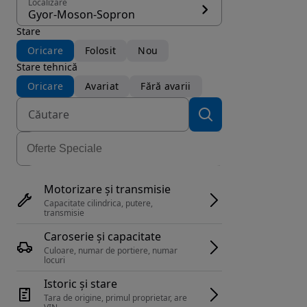
Localizare
Gyor-Moson-Sopron
Stare
Oricare
Folosit
Nou
Stare tehnică
Oricare
Avariat
Fără avarii
Motorizare și transmisie
Capacitate cilindrica, putere, 
transmisie
Caroserie și capacitate
Culoare, numar de portiere, numar 
locuri
Istoric și stare
Tara de origine, primul proprietar, are 