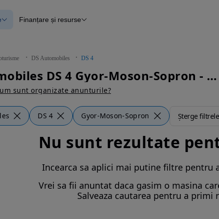
e
Finanțare și resurse
e
Finanțare
e
Instrument de evaluare a mașinii
Raport al istoricului vehiculului
ce
Blog Autovit.ro
oturisme
DS Automobiles
DS 4
anțare
DS Automobiles DS 4 Gyor-Moson-Sopron - Autoturisme
lii verificate
um sunt organizate anunturile?
les
DS 4
Gyor-Moson-Sopron
Șterge filtrele
Nu sunt rezultate pen
Incearca sa aplici mai putine filtre pentru 
Vrei sa fii anuntat daca gasim o masina care 
Salveaza cautarea pentru a primi n