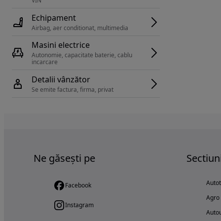
VIN 
Echipament
Airbag, aer conditionat, multimedia
Masini electrice
Autonomie, capacitate baterie, cablu 
incarcare 
Detalii vânzător
Se emite factura, firma, privat
Ne găsești pe
Sectiun
Auto
Facebook
Agro
Instagram
Autou