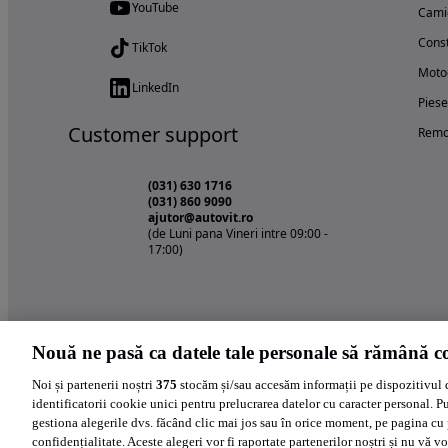
YouTube
Cami
Const
TikTok
Motoc
LinkedIn
Piese
Customer support
Remo
(031) 630 1716
(031) 860 9090
ajutor@autovit.ro
(de Luni pana Vineri intre 09:00 -
17:00)
Nouă ne pasă ca datele tale personale să rămână co
Noi și partenerii noștri
375
stocăm și/sau accesăm informații pe dispozitivul 
identificatorii cookie unici pentru prelucrarea datelor cu caracter personal. P
gestiona alegerile dvs. făcând clic mai jos sau în orice moment, pe pagina cu 
confidențialitate. Aceste alegeri vor fi raportate partenerilor noștri și nu vă vo