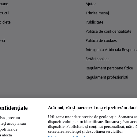
oane
Ajutor
ructii
Trimite mesaj
iclete
Publicitate
Politica de confidentialitate
rci
Politica de cookies
Inteligenta Artificiala Respons
Setări cookies
Regulament persoane fizice
Regulament profesionisti
nfidențiale
Atât noi, cât și partenerii noștri prelucrăm date
Încearcă acum aplicația Autovit.ro
Utilizarea unor date precise de geolocație. Scanarea act
dvs., precum
dispozitivului pentru identificare. Stocarea și/sau acc
uteți accepta sau
dispozitiv. Publicitate și conținut personalizat, măsurăt
politica de
cercetarea audienței și dezvoltarea serviciilor.
r afecta