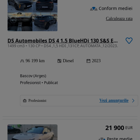
Conform mediei
Calculeaza rata
DS Automobiles DS 4 1.5 BlueHDi 130 S&S EAT8 PERFORMANCE LINE +
1499 cm3 • 130 CP • DS4 ,1,5 HDI ,131CP, AUTOMATA ,12/2023.
96 199 km
Diesel
2023
Bascov (Arges)
Profesionist • Publicat
Vezi anunțurile
Profesionist
21 900
EUR
Peste medie