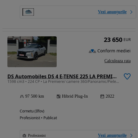
Vezi anunțurile
23 650
EUR
Conform mediei
Calculeaza rata
DS Automobiles DS 4 E-TENSE 225 LA PREMIÈRE
1598 cm3 • 224 CP • La Premiere/ camere 360/Panoramic/Piele/HUD/Garantie
97 500 km
Hibrid Plug-In
2022
Cornetu (Ilfov)
Profesionist • Publicat
Vezi anunțurile
Profesionist