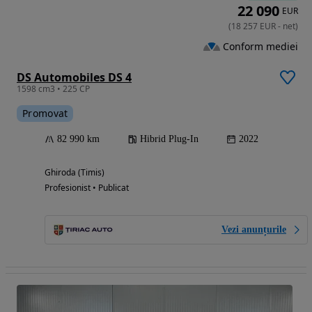
22 090
EUR
(
18 257
EUR
-
net
)
Conform mediei
DS Automobiles DS 4
1598 cm3 • 225 CP
Promovat
82 990 km
Hibrid Plug-In
2022
Ghiroda (Timis)
Profesionist • Publicat
Vezi anunțurile