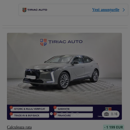
Vezi anunțurile
1
/
6
-
1 199 EUR
Calculeaza rata