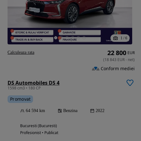
1
/
6
22 800
Calculeaza rata
EUR
(
18 843
EUR
-
net
)
Conform mediei
DS Automobiles DS 4
1598 cm3 • 180 CP
Promovat
64 594 km
Benzina
2022
Bucuresti (Bucuresti)
Profesionist • Publicat