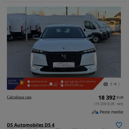
1
/
6
18 392
Calculeaza rata
EUR
(
15 200
EUR
-
net
)
Peste medie
DS Automobiles DS 4