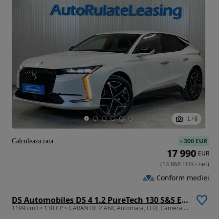
1
/
6
-
300 EUR
Calculeaza rata
17 990
EUR
(
14 868
EUR
-
net
)
Conform mediei
DS Automobiles DS 4 1.2 PureTech 130 S&S EAT8 PERFORMANCE LINE +
1199 cm3 • 130 CP • GARANTIE 2 ANI, Automata, LED, Camera, Piele, HUD, Navi