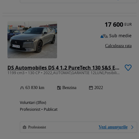
17 600
EUR
Sub medie
Calculeaza rata
DS Automobiles DS 4 1.2 PureTech 130 S&S EAT8 PERFORMANCE LINE +
1199 cm3 • 130 CP • 2022,AUTOMAT,GARANTIE 12LUNI,Posibilitate RATE,Vopsea originala
63 830 km
Benzina
2022
Voluntari (Ilfov)
Profesionist • Publicat
Vezi anunțurile
Profesionist