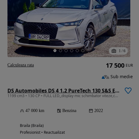
1
/
6
17 500
Calculeaza rata
EUR
Sub medie
DS Automobiles DS 4 1.2 PureTech 130 S&S EAT8 RIVOLI
1199 cm3 • 130 CP • FULL LED,,display mic schimbator viteze,ceasuri lcd
47 000 km
Benzina
2022
Braila (Braila)
Profesionist • Reactualizat