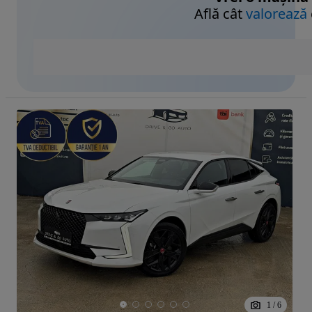
Află cât
valorează
1
/
6