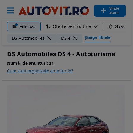
Vinde
acum
Oferte pentru tine
Filtreaza
Salveaza
Șterge filtrele
DS Automobiles
DS 4
DS Automobiles DS 4 - Autoturisme
Număr de anunțuri:
21
Cum sunt organizate anunturile?