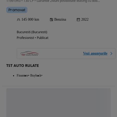
1199 cm3 • 130 CP • Garantie 24luni posibilitate leasing cu dobanda anuala fixa 4.25%
Promovat
145 000 km
Benzina
2022
Bucuresti (Bucuresti)
Profesionist • Publicat
Vezi anunțurile
TST AUTO RULATE
Finantare
Buyback