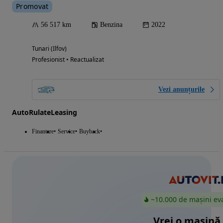
Promovat
56 517 km
Benzina
2022
Tunari (Ilfov)
Profesionist • Reactualizat
Vezi anunțurile
AutoRulateLeasing
Finantare
Service
Buyback
~10.000 de mașini ev
Vrei o mașină