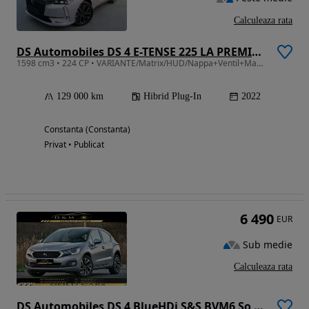
Calculeaza rata
DS Automobiles DS 4 E-TENSE 225 LA PREMIÈRE
1598 cm3 • 224 CP • VARIANTE/Matrix/HUD/Nappa+Ventil+Masaj/360'/Carlig/etc.
129 000 km
Hibrid Plug-In
2022
Constanta (Constanta)
Privat • Publicat
6 490
EUR
Sub medie
Calculeaza rata
DS Automobiles DS 4 BlueHDi S&S BVM6 So Chic