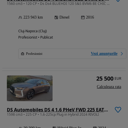
1560 cm3 • 120 CP • Ds Ds4 BLUEHDI 120 S&S BVM6 BE CHIC 88 KW (120 CP)
223 943 km
Diesel
2016
Cluj-Napoca (Cluj)
Profesionist • Publicat
Vezi anunțurile
Profesionist
25 500
EUR
Calculeaza rata
DS Automobiles DS 4 1.6 PHeV FWD 225 EAT8 RIVOLI
1598 cm3 • 225 CP • 1.6-225cp Plug in Hybrid 2024 RIVOLI