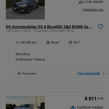
Sub medie
Calculeaza rata
DS Automobiles DS 4 BlueHDi S&S BVM6 So Chic
1997 cm3 • 150 CP • Proprietar LED Facelift 150 cp
146 000 km
Diesel
2017
Ilfov (Ilfov)
Profesionist • Publicat
Vezi anunțurile
Profesionist
8 811
EUR
Conform mediei