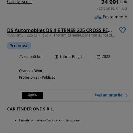
24 991
Calculeaza rata
EUR
(
20 653
EUR
-
net
)
Peste medie
DS Automobiles DS 4 E-TENSE 225 CROSS RIVOLI
1598 cm3 • 225 CP • Rivoli-Panoramic,Head-up,Memorie,Incalzire sc+volan,Piele
Promovat
68 556 km
Hibrid Plug-In
2022
Oradea (Bihor)
Profesionist • Publicat
Vezi anunțurile
CAR FINDER ONE S.R.L.
Finantare
Service
Service roti
Asigurare