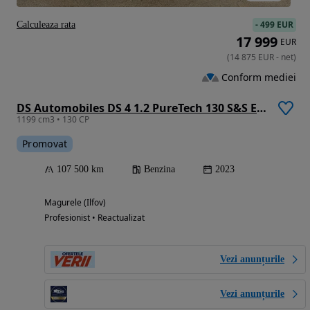
-
499 EUR
Calculeaza rata
17 999
EUR
(
14 875
EUR
-
net
)
Conform mediei
DS Automobiles DS 4 1.2 PureTech 130 S&S EAT8 PERFORMANCE LINE +
1199 cm3 • 130 CP
Promovat
107 500 km
Benzina
2023
Magurele (Ilfov)
Profesionist • Reactualizat
Vezi anunțurile
Vezi anunțurile