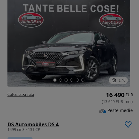
1
/
6
16 490
Calculeaza rata
EUR
(
13 629
EUR
-
net
)
Peste medie
DS Automobiles DS 4
1499 cm3 • 131 CP