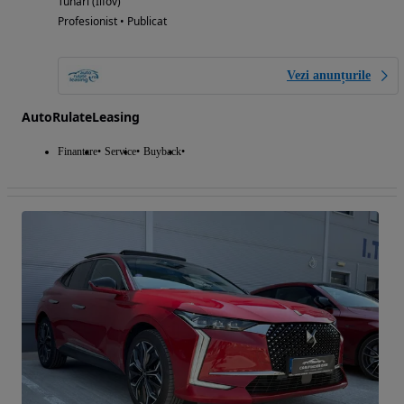
Tunari (Ilfov)
Profesionist • Publicat
Vezi anunțurile
AutoRulateLeasing
Finantare
Service
Buyback