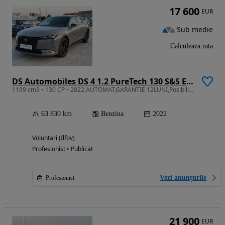
17 600
EUR
Sub medie
Calculeaza rata
DS Automobiles DS 4 1.2 PureTech 130 S&S EAT8 PERFORMANCE LINE +
1199 cm3 • 130 CP • 2022,AUTOMAT,GARANTIE 12LUNI,Posibilitate RATE,Vopsea originala
63 830 km
Benzina
2022
Voluntari (Ilfov)
Profesionist • Publicat
Vezi anunțurile
Profesionist
21 900
EUR