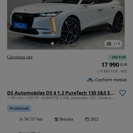
1
/
6
-
300 EUR
Calculeaza rata
17 990
EUR
(
14 868
EUR
-
net
)
Conform mediei
DS Automobiles DS 4 1.2 PureTech 130 S&S EAT8 PERFORMANCE LINE +
1199 cm3 • 130 CP • GARANTIE 2 ANI, Automata, LED, Camera, Piele, HUD, Navi
Promovat
56 517 km
Benzina
2022