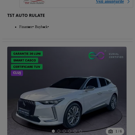
Vezi anunțurile
TST AUTO RULATE
Finantare
Buyback
1
/
6