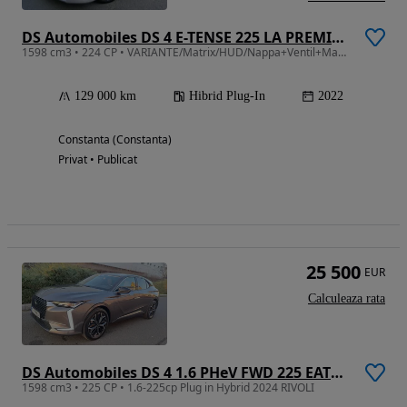
DS Automobiles DS 4 E-TENSE 225 LA PREMIÈRE
1598 cm3 • 224 CP • VARIANTE/Matrix/HUD/Nappa+Ventil+Masaj/360'/Carlig/etc.
129 000 km
Hibrid Plug-In
2022
Constanta (Constanta)
Privat • Publicat
25 500
EUR
Calculeaza rata
DS Automobiles DS 4 1.6 PHeV FWD 225 EAT8 RIVOLI
1598 cm3 • 225 CP • 1.6-225cp Plug in Hybrid 2024 RIVOLI