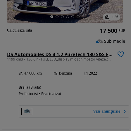
1
/
6
17 500
Calculeaza rata
EUR
Sub medie
DS Automobiles DS 4 1.2 PureTech 130 S&S EAT8 RIVOLI
1199 cm3 • 130 CP • FULL LED,,display mic schimbator viteze,ceasuri lcd
47 000 km
Benzina
2022
Braila (Braila)
Profesionist • Reactualizat
Vezi anunțurile