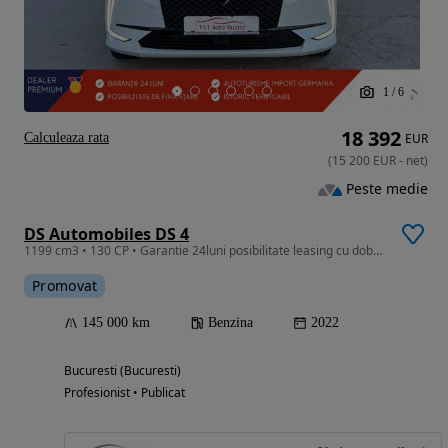
1
/
6
18 392
Calculeaza rata
EUR
(
15 200
EUR
-
net
)
Peste medie
DS Automobiles DS 4
1199 cm3 • 130 CP • Garantie 24luni posibilitate leasing cu dobanda anuala fixa 4.25%
Promovat
145 000 km
Benzina
2022
Bucuresti (Bucuresti)
Profesionist • Publicat