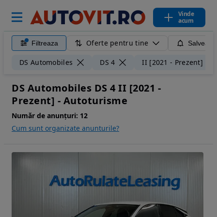
Vinde
acum
Oferte pentru tine
Filtreaza
Salveaza
DS Automobiles
DS 4
II [2021 - Prezent]
DS Automobiles DS 4 II [2021 -
Prezent] - Autoturisme
Număr de anunțuri:
12
Cum sunt organizate anunturile?