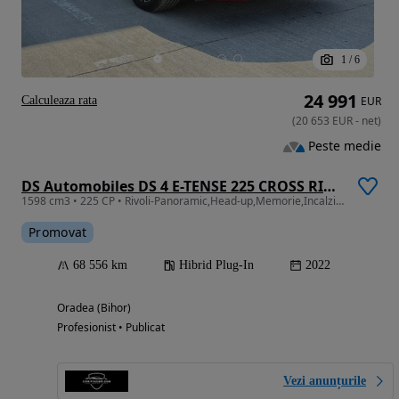
1
/
6
24 991
Calculeaza rata
EUR
(
20 653
EUR
-
net
)
Peste medie
DS Automobiles DS 4 E-TENSE 225 CROSS RIVOLI
1598 cm3 • 225 CP • Rivoli-Panoramic,Head-up,Memorie,Incalzire sc+volan,Piele
Promovat
68 556 km
Hibrid Plug-In
2022
Oradea (Bihor)
Profesionist • Publicat
Vezi anunțurile