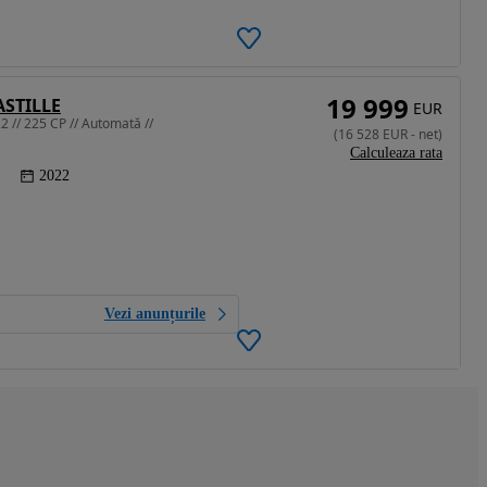
19 999
ASTILLE
EUR
22 // 225 CP // Automată //
(
16 528
EUR
-
net
)
Calculeaza rata
2022
Vezi anunțurile