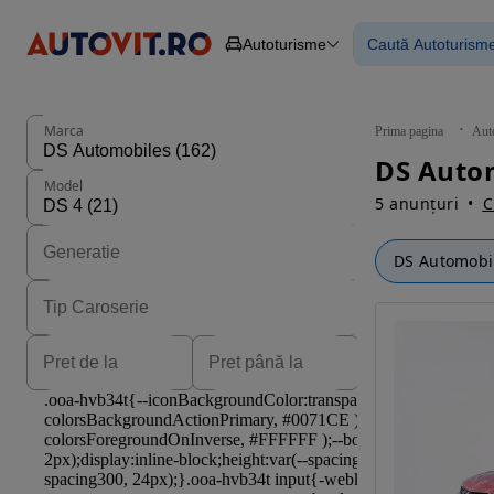
Autoturisme
Caută Autoturism
Autoturisme
Piese
Toate mașinil
Camioane
Mașinile rulat
Constructii
Mașini noi
Agro
Mașini electri
Marca
Prima pagina
Aut
Autoutilitare
Mașini cu fin
Motociclete
Mașini cu deta
Model
Remorci
5 anunțuri
C
DS Automobi