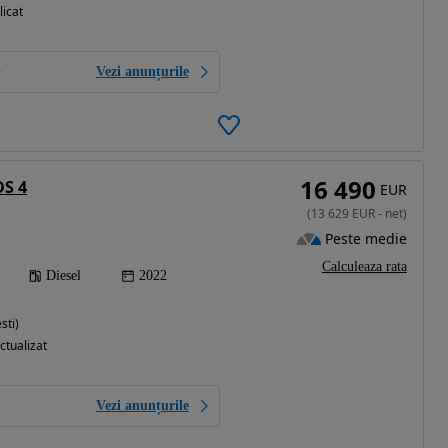
licat
Vezi anunțurile
16 490
DS 4
EUR
(
13 629
EUR
-
net
)
Peste medie
Calculeaza rata
Diesel
2022
sti)
ctualizat
Vezi anunțurile