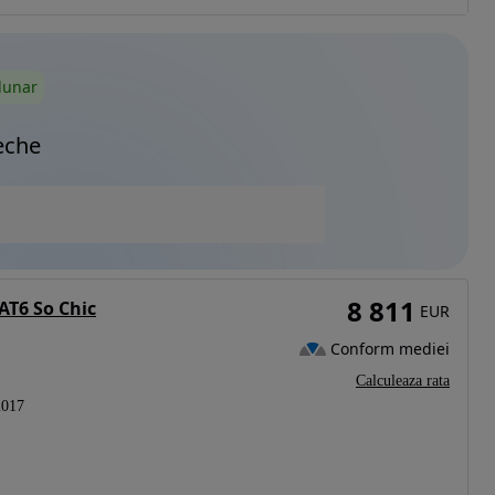
lunar
eche
8 811
AT6 So Chic
EUR
Conform mediei
Calculeaza rata
2017