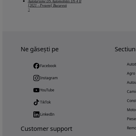
Autoturisme DS Automobiles DS 4 II
[2021 - Prezent] Bucuresti
3
Ne găsești pe
Sectiun
Auto
Facebook
Agro
Instagram
Autou
YouTube
Cami
Const
TikTok
Motoc
LinkedIn
Piese
Customer support
Remo