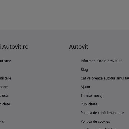
i Autovit.ro
Autovit
turisme
Informatii Ordin 225/2023
Blog
tilitare
Cat valoreaza autoturismul ta
oane
Ajutor
ructii
Trimite mesaj
iclete
Publicitate
Politica de confidentialitate
rci
Politica de cookies