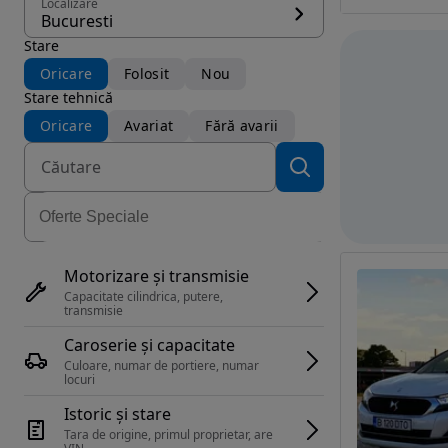
Localizare
Bucuresti
Stare
Oricare
Folosit
Nou
Stare tehnică
Oricare
Avariat
Fără avarii
Motorizare și transmisie
Capacitate cilindrica, putere, 
transmisie
Caroserie și capacitate
Culoare, numar de portiere, numar 
locuri
Istoric și stare
Tara de origine, primul proprietar, are 