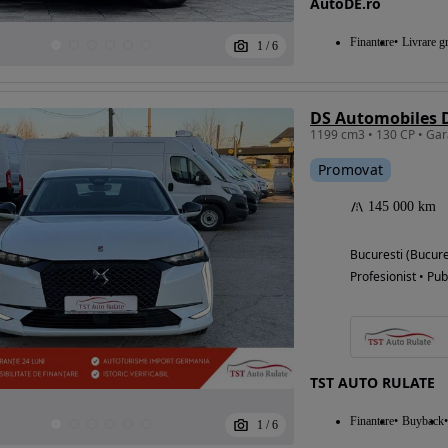
AutoDE.ro
Finantare
Livrare gr
1
/
6
Eligibil pentru
finantare
DS Automobiles 
Promovat
145 000 km
Bucuresti (Bucure
Profesionist • Pub
TST AUTO RULATE
Finantare
Buyback
1
/
6