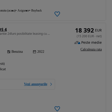
atuita (acasa)
Asigurare
Buyback
18 392
DS 4
EUR
1199 cm3 • 130 CP • Garantie 24luni posibilitate leasing cu dobanda anuala fixa 4.25%
(
15 200
EUR
-
net
)
Peste medie
Calculeaza rata
Benzina
2022
sti)
licat
Vezi anunțurile