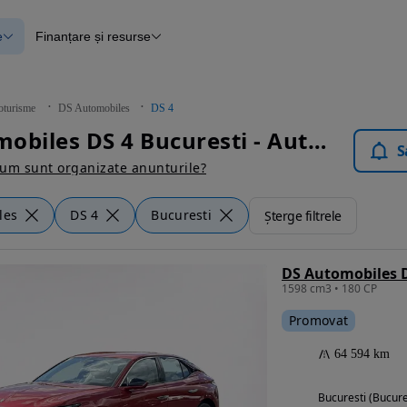
e
Finanțare și resurse
e
Finanțare
e
Instrument de evaluare a mașinii
Raport al istoricului vehiculului
ce
Blog Autovit.ro
oturisme
DS Automobiles
DS 4
anțare
DS Automobiles DS 4 Bucuresti - Autoturisme
lii verificate
S
um sunt organizate anunturile?
les
DS 4
Bucuresti
Șterge filtrele
DS Automobiles 
1598 cm3 • 180 CP
Promovat
64 594 km
Bucuresti (Bucure