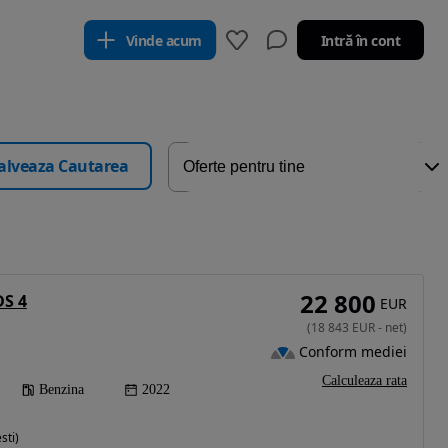
Vinde acum
Intră în cont
alveaza Cautarea
22 800
DS 4
EUR
(
18 843
EUR
-
net
)
Conform mediei
Calculeaza rata
Benzina
2022
sti)