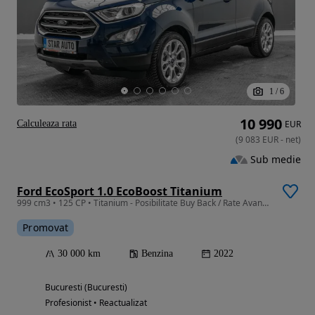
1
/
6
10 990
Calculeaza rata
EUR
(
9 083
EUR
-
net
)
Sub medie
Ford EcoSport 1.0 EcoBoost Titanium
999 cm3 • 125 CP • Titanium - Posibilitate Buy Back / Rate Avans 0% / Garantie 36 Luni
Promovat
30 000 km
Benzina
2022
Bucuresti (Bucuresti)
Profesionist • Reactualizat