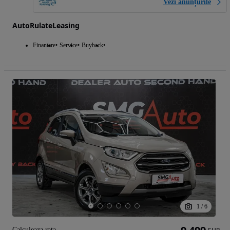
Vezi anunțurile
AutoRulateLeasing
Finantare
Service
Buyback
1
/
6
Calculeaza rata