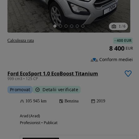
1
/
6
-
400 EUR
Calculeaza rata
8 400
EUR
Conform mediei
Ford EcoSport 1.0 EcoBoost Titanium
999 cm3 • 125 CP
Promovat
Detalii verificate
105 945 km
Benzina
2019
Arad (Arad)
Profesionist • Publicat