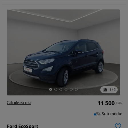
1
/
6
11 500
Calculeaza rata
EUR
Sub medie
Ford EcoSport