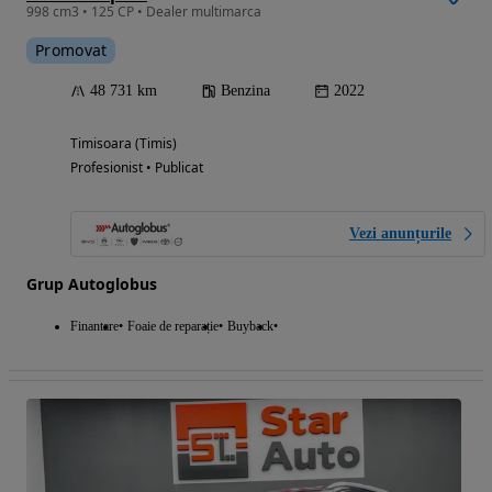
998 cm3 • 125 CP • Dealer multimarca
Promovat
48 731 km
Benzina
2022
Timisoara (Timis)
Profesionist • Publicat
Vezi anunțurile
Grup Autoglobus
Finantare
Foaie de reparație
Buyback