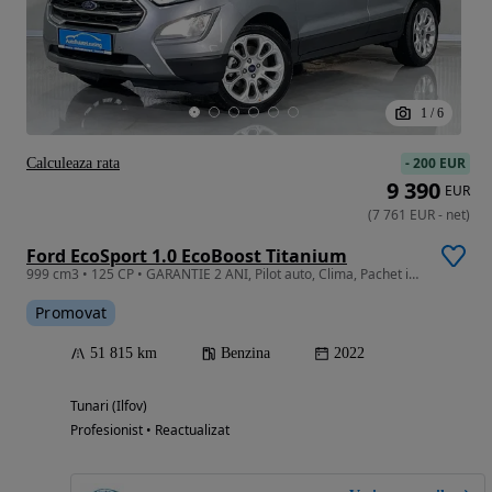
1
/
6
-
200 EUR
Calculeaza rata
9 390
EUR
(
7 761
EUR
-
net
)
Ford EcoSport 1.0 EcoBoost Titanium
999 cm3 • 125 CP • GARANTIE 2 ANI, Pilot auto, Clima, Pachet iarna, Camera
Promovat
51 815 km
Benzina
2022
Tunari (Ilfov)
Profesionist • Reactualizat