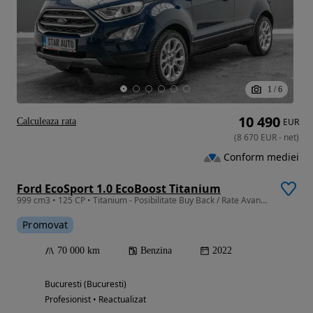
1
/
6
10 490
Calculeaza rata
EUR
(
8 670
EUR
-
net
)
Conform mediei
Ford EcoSport 1.0 EcoBoost Titanium
999 cm3 • 125 CP • Titanium - Posibilitate Buy Back / Rate Avans 0% / Garantie 36 Luni
Promovat
70 000 km
Benzina
2022
Bucuresti (Bucuresti)
Profesionist • Reactualizat