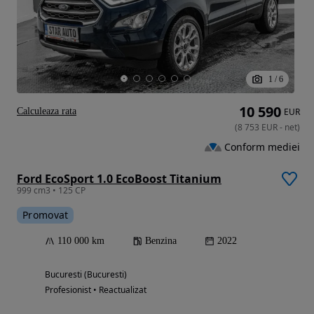
1
/
6
10 590
Calculeaza rata
EUR
(
8 753
EUR
-
net
)
Conform mediei
Ford EcoSport 1.0 EcoBoost Titanium
999 cm3 • 125 CP
Promovat
110 000 km
Benzina
2022
Bucuresti (Bucuresti)
Profesionist • Reactualizat