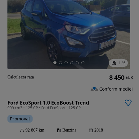
1
/
6
8 450
Calculeaza rata
EUR
Conform mediei
Ford EcoSport 1.0 EcoBoost Trend
999 cm3 • 125 CP • Ford EcoSport - 125 CP
Promovat
92 867 km
Benzina
2018