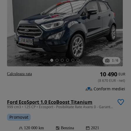
1
/
6
10 490
Calculeaza rata
EUR
(
8 670
EUR
-
net
)
Conform mediei
Ford EcoSport 1.0 EcoBoost Titanium
999 cm3 • 125 CP • Ecosport - Posibilitate Rate Avans 0 - Garantie 12 Luni - IMPECABILA
Promovat
120 000 km
Benzina
2021