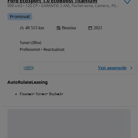
Ford EcoSport 1.0 EcoBoost Titanium
999 cm3 • 125 CP • GARANTIE 2 ANI, Pachet iarna, Camera,. Pilot auto, Clima
Promovat
48 513 km
Benzina
2021
Tunari (Ilfov)
Profesionist • Reactualizat
Vezi anunțurile
AutoRulateLeasing
Finantare
Service
Buyback