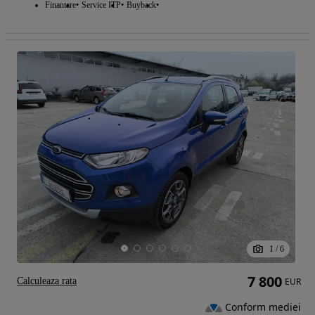
Finantare
Service ITP
Buyback
1
/
6
7 800
Calculeaza rata
EUR
Conform mediei