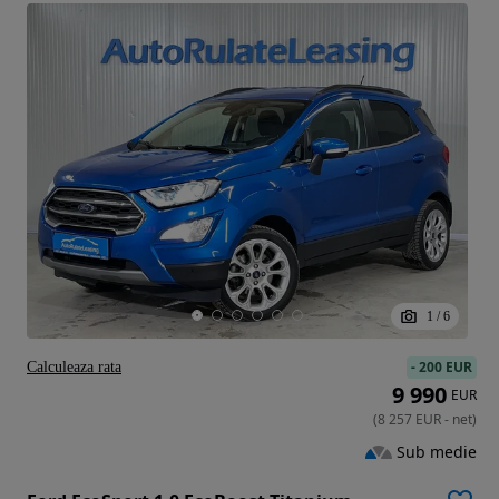
1
/
6
-
200 EUR
Calculeaza rata
9 990
EUR
(
8 257
EUR
-
net
)
Sub medie