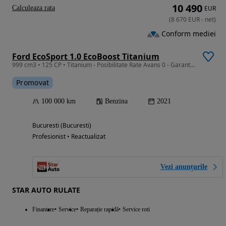
10 490
Calculeaza rata
EUR
(
8 670
EUR
-
net
)
Conform mediei
Ford EcoSport 1.0 EcoBoost Titanium
999 cm3 • 125 CP • Titanium - Posibilitate Rate Avans 0 - Garantie 12 Luni - IMPECABILA
Promovat
100 000 km
Benzina
2021
Bucuresti (Bucuresti)
Profesionist • Reactualizat
Vezi anunțurile
STAR AUTO RULATE
Finantare
Service
Reparație rapidă
Service roti