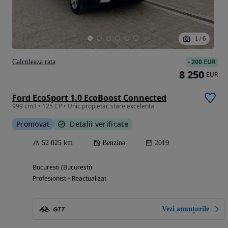
1
/
6
-
200 EUR
Calculeaza rata
8 250
EUR
Ford EcoSport 1.0 EcoBoost Connected
999 cm3 • 125 CP • Unic propietar, stare excelenta
Promovat
Detalii verificate
52 025 km
Benzina
2019
Bucuresti (Bucuresti)
Profesionist • Reactualizat
Vezi anunțurile