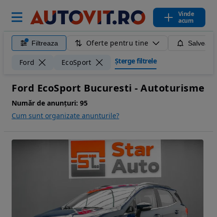
Vinde
acum
Oferte pentru tine
Filtreaza
Salveaza
Șterge filtrele
Ford
EcoSport
Ford EcoSport Bucuresti - Autoturisme
Număr de anunțuri:
95
Cum sunt organizate anunturile?