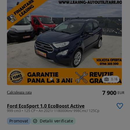
1
/
6
7 900
Calculeaza rata
EUR
Ford EcoSport 1.0 EcoBoost Active
999 cm3 • 125 CP • An 2021/ 118000Km/ 998Cmc/ 125Cp
Promovat
Detalii verificate