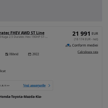
21 991
ratec FHEV AWD ST Line
EUR
2488 cm3 • 190 CP • Ford Kuga 2.5 Duratec Hev 190HP ST-LINE Cvt 4WD
(
18 174
EUR
-
net
)
Conform mediei
Calculeaza rata
Hibrid
2022
licat
Vezi anunțurile
Honda-Toyota-Mazda-Kia-