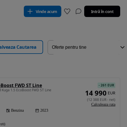
Vinde acum
Intră în cont
alveaza Cautarea
oBoost FWD ST Line
-
261 EUR
d Kuga 1.5 EcoBoost FWD ST Line
14 990
EUR
(
12 388
EUR
-
net
)
Calculeaza rata
Benzina
2023
sti)