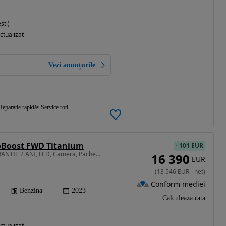
sti)
ctualizat
Vezi anunțurile
Reparație rapidă
Service roti
coBoost FWD Titanium
-
101 EUR
1496 cm3 • 150 CP • GARANTIE 2 ANI, LED, Camera, Pachet iarna, Clima
16 390
EUR
(
13 546
EUR
-
net
)
Conform mediei
Benzina
2023
Calculeaza rata
ctualizat