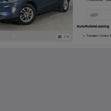
AutoRulateLeasing
Finantare
Service
1
/
6