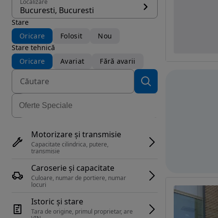
Localizare
Bucuresti, Bucuresti
Stare
Oricare
Folosit
Nou
Stare tehnică
Oricare
Avariat
Fără avarii
Motorizare și transmisie
Capacitate cilindrica, putere, 
transmisie
Caroserie și capacitate
Culoare, numar de portiere, numar 
locuri
Istoric și stare
Tara de origine, primul proprietar, are 