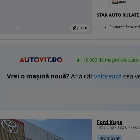
STAR AUTO RULATE
Finantare
Service
1
/
6
~10.000 de mașini evaluate 
Vrei o mașină nouă?
Află cât
valorează
cea v
Ford Kuga
Promovat