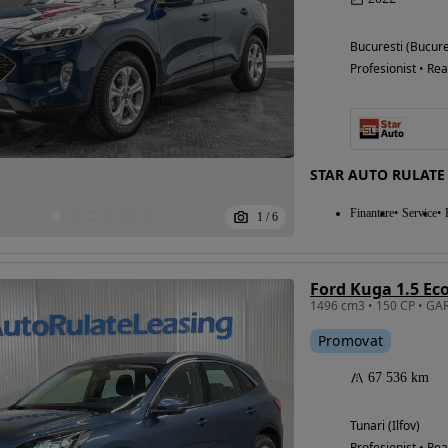
Bucuresti (Bucure
Profesionist • Rea
STAR AUTO RULATE
Finantare
Service
1
/
6
Ford Kuga 1.5 E
Promovat
67 536 km
Tunari (Ilfov)
Profesionist • Rea