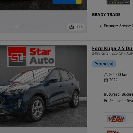
BRADY TRADE
Eligibil pentru
Finantare
Service
1
/
6
finantare
Ford Kuga 2.5 Du
Promovat
80 000 km
2022
Bucuresti (Bucure
Profesionist • Rea