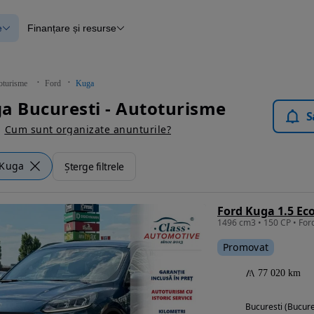
e
Finanțare și resurse
e
Finanțare
e
Instrument de evaluare a mașinii
Raport al istoricului vehiculului
ce
Blog Autovit.ro
oturisme
Ford
Kuga
anțare
a Bucuresti - Autoturisme
lii verificate
S
Cum sunt organizate anunturile?
Kuga
Șterge filtrele
Ford Kuga 1.5 Ec
1496 cm3 • 150 CP • For
Promovat
77 020 km
Bucuresti (Bucure