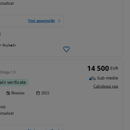
ctualizat
Vezi anunțurile
E
e
Buyback
14 500
EUR
d Kuga 1.5
Sub medie
alii verificate
Calculeaza rata
Benzina
2022
sti)
ctualizat