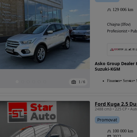
129 006 km
Chiajna (Ilfov)
Profesionist • Pub
Asko Group Dealer 
Suzuki-KGM
Finantare
Service
1
/
6
Ford Kuga 2.5 Du
Promovat
100 000 km
2022