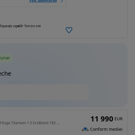
Vezi anunțurile
Reparație rapidă
Service roti
lunar
eche
11 990
EUR
1498 cm3 • 182 CP • Ford Kuga Titanium 1.5 EcoBoost 182 Cp At 4x4
Conform mediei