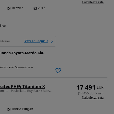
Calculeaza rata
Benzina
2017
licat
Vezi anunțurile
Honda-Toyota-Mazda-Kia-
Service roti
Spalatorie auto
17 491
ratec PHEV Titanium X
EUR
2488 cm3 • 225 CP • Automata - Posibilitate Buy Back / Rate Avans 0% / Garantie 36 Luni
(
14 455
EUR
-
net
)
Calculeaza rata
Hibrid Plug-In