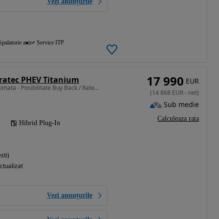
Vezi anunțurile
Spalatorie auto
Service ITP
17 990
ratec PHEV Titanium
EUR
2488 cm3 • 225 CP • Automata - Posibilitate Buy Back / Rate Avans 0% / Garantie 36 Luni
(
14 868
EUR
-
net
)
Sub medie
Calculeaza rata
Hibrid Plug-In
sti)
ctualizat
Vezi anunțurile