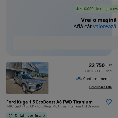
~10.000 de mașini ev
Vrei o mașină
Află cât
valorează
22 750
EUR
(
18 802
EUR
-
net
)
Conform mediei
Calculeaza rata
Ford Kuga 1.5 EcoBoost A8 FWD Titanium
1497 cm3 • 186 CP • Ford Kuga MCA 5 usi Titanium 1.5l Dragon 186 CP A8
Detalii verificate