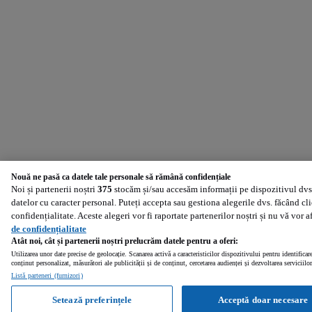
Nouă ne pasă ca datele tale personale să rămână confidențiale
Noi și partenerii noștri
375
stocăm și/sau accesăm informații pe dispozitivul dvs.
datelor cu caracter personal. Puteți accepta sau gestiona alegerile dvs. făcând cl
confidențialitate. Aceste alegeri vor fi raportate partenerilor noștri și nu vă vor 
de confidențialitate
Atât noi, cât și partenerii noștri prelucrăm datele pentru a oferi:
Utilizarea unor date precise de geolocație. Scanarea activă a caracteristicilor dispozitivului pentru identificar
conținut personalizat, măsurători ale publicității și de conținut, cercetarea audienței și dezvoltarea serviciilor
Listă parteneri (furnizori)
Setează preferințele
Acceptă doar necesare