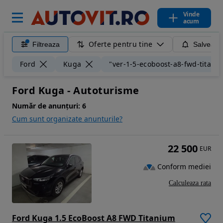
Vinde
acum
Oferte pentru tine
Filtreaza
Salveaza
Ford
Kuga
"ver-1-5-ecoboost-a8-fwd-titani
Ford Kuga - Autoturisme
Număr de anunțuri:
6
Cum sunt organizate anunturile?
22 500
EUR
Conform mediei
Calculeaza rata
Ford Kuga 1.5 EcoBoost A8 FWD Titanium