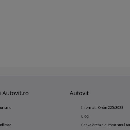
i Autovit.ro
Autovit
turisme
Informatii Ordin 225/2023
Blog
tilitare
Cat valoreaza autoturismul ta