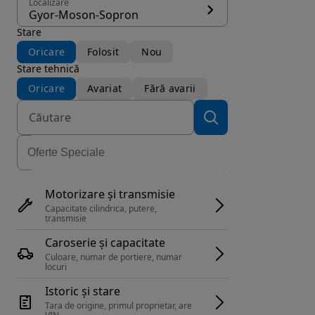
Localizare
Gyor-Moson-Sopron
Stare
Oricare
Folosit
Nou
Stare tehnică
Oricare
Avariat
Fără avarii
Motorizare și transmisie
Capacitate cilindrica, putere, 
transmisie
Caroserie și capacitate
Culoare, numar de portiere, numar 
locuri
Istoric și stare
Tara de origine, primul proprietar, are 