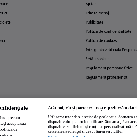
oane
Ajutor
ructii
Trimite mesaj
iclete
Publicitate
Politica de confidentialitate
rci
Politica de cookies
Inteligenta Artificiala Respons
Setări cookies
Regulament persoane fizice
Regulament profesionisti
nfidențiale
Atât noi, cât și partenerii noștri prelucrăm date
Încearcă acum aplicația Autovit.ro
Utilizarea unor date precise de geolocație. Scanarea act
dvs., precum
dispozitivului pentru identificare. Stocarea și/sau acc
uteți accepta sau
dispozitiv. Publicitate și conținut personalizat, măsurăt
politica de
cercetarea audienței și dezvoltarea serviciilor.
r afecta