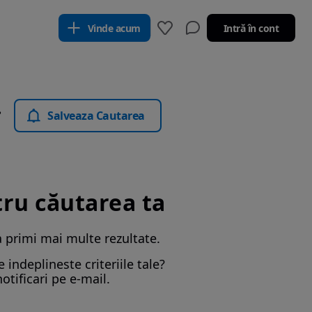
Vinde acum
Intră în cont
urisme
Salveaza Cautarea
tru căutarea ta
a primi mai multe rezultate.
indeplineste criteriile tale?
otificari pe e-mail.