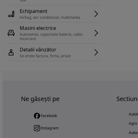
VIN 
Echipament
Airbag, aer conditionat, multimedia
Masini electrice
Autonomie, capacitate baterie, cablu 
incarcare 
Detalii vânzător
Se emite factura, firma, privat
Ne găsești pe
Sectiun
Auto
Facebook
Agro
Instagram
Autou