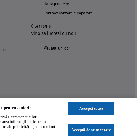
Harta judetelor
Contract vanzare cumparare
Cariere
Vino sa lucrezi cu noi!
Cauți un job?
abila
le pentru a oferi:
Acceptă toate
ivă a caracteristicilor
esarea informațiilor de pe un
ori ale publicității și de conținut,
Acceptă doar necesare