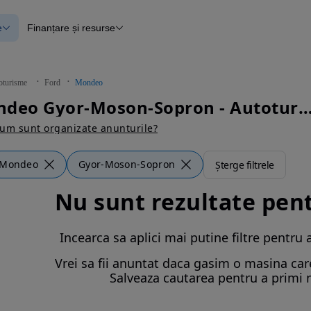
e
Finanțare și resurse
e
Finanțare
e
Instrument de evaluare a mașinii
Raport al istoricului vehiculului
ce
Blog Autovit.ro
oturisme
Ford
Mondeo
anțare
Ford Mondeo Gyor-Moson-Sopron - Autot
lii verificate
um sunt organizate anunturile?
Mondeo
Gyor-Moson-Sopron
Șterge filtrele
Nu sunt rezultate pen
Incearca sa aplici mai putine filtre pentru 
Vrei sa fii anuntat daca gasim o masina care 
Salveaza cautarea pentru a primi n