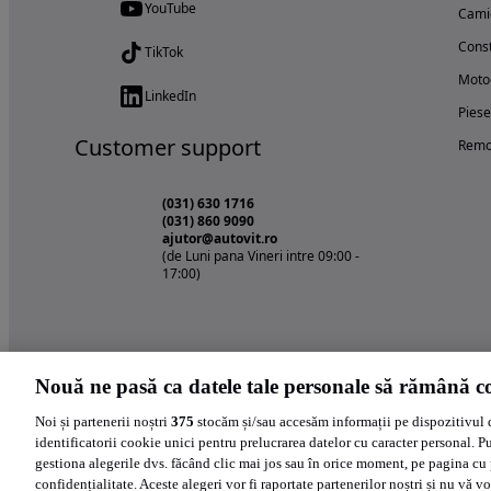
YouTube
Cami
Const
TikTok
Motoc
LinkedIn
Piese
Customer support
Remo
(031) 630 1716
(031) 860 9090
ajutor@autovit.ro
(de Luni pana Vineri intre 09:00 -
17:00)
Nouă ne pasă ca datele tale personale să rămână co
Noi și partenerii noștri
375
stocăm și/sau accesăm informații pe dispozitivul 
identificatorii cookie unici pentru prelucrarea datelor cu caracter personal. P
gestiona alegerile dvs. făcând clic mai jos sau în orice moment, pe pagina cu 
confidențialitate. Aceste alegeri vor fi raportate partenerilor noștri și nu vă vo