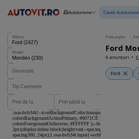
Autoturisme
Caută Autoturism
Autoturisme
Piese
Toate mașinil
Camioane
Mașinile rulat
Constructii
Mașini noi
Agro
Mașini electri
Marca
Prima pagina
Aut
Autoutilitare
Mașini cu fin
Motociclete
Mașini cu deta
Model
Remorci
0 anunțuri
C
Ford