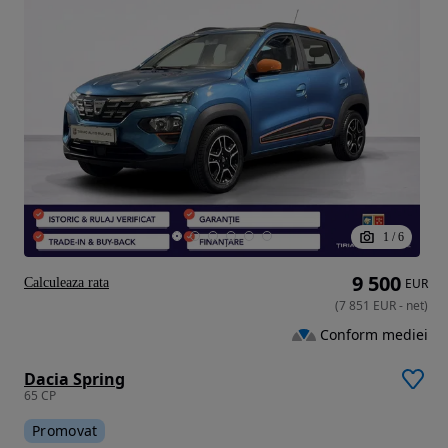
1
/
6
9 500
Calculeaza rata
EUR
(
7 851
EUR
-
net
)
Conform mediei
Dacia Spring
65 CP
Promovat