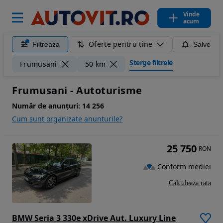
Vinde
acum
Oferte pentru tine
Filtreaza
Salveaza
Șterge filtrele
Frumusani
50 km
Frumusani - Autoturisme
Număr de anunțuri:
14 256
Cum sunt organizate anunturile?
25 750
RON
Conform mediei
Calculeaza rata
BMW Seria 3 330e xDrive Aut. Luxury Line