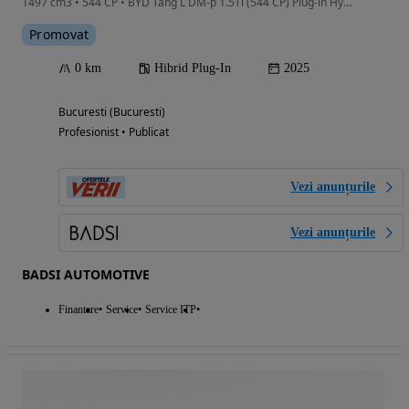
1497 cm3 • 544 CP • BYD Tang L DM-p 1.5Ti (544 CP) Plug-in Hybrid 4WD E-CVT
Promovat
0 km
Hibrid Plug-In
2025
Bucuresti (Bucuresti)
Profesionist • Publicat
Vezi anunțurile
Vezi anunțurile
BADSI AUTOMOTIVE
Finantare
Service
Service ITP