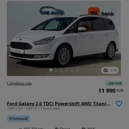
1
/
6
-
200 EUR
Calculeaza rata
11 990
EUR
Ford Galaxy 2.0 TDCi Powershift AWD Titanium
1997 cm3 • 180 CP • 7 locuri awd
Promovat