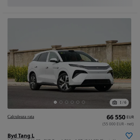
1
/
6
66 550
Calculeaza rata
EUR
(
55 000
EUR
-
net
)
Byd Tang L