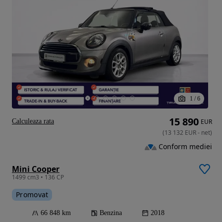
1
/
6
15 890
Calculeaza rata
EUR
(
13 132
EUR
-
net
)
Conform mediei
Mini Cooper
1499 cm3 • 136 CP
Promovat
66 848 km
Benzina
2018