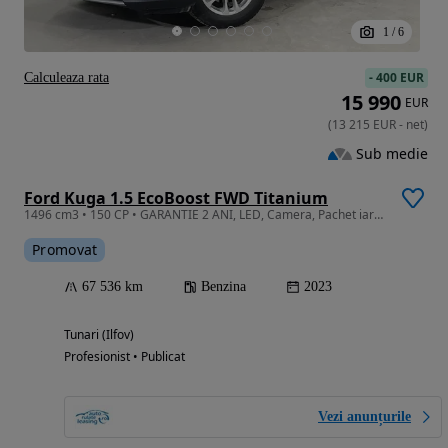
1
/
6
-
400 EUR
Calculeaza rata
15 990
EUR
(
13 215
EUR
-
net
)
Sub medie
Ford Kuga 1.5 EcoBoost FWD Titanium
1496 cm3 • 150 CP • GARANTIE 2 ANI, LED, Camera, Pachet iarna, Clima
Promovat
67 536 km
Benzina
2023
Tunari (Ilfov)
Profesionist • Publicat
Vezi anunțurile