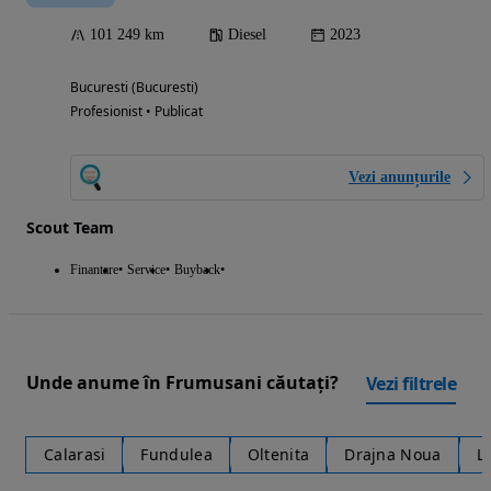
101 249 km
Diesel
2023
Bucuresti (Bucuresti)
Profesionist • Publicat
Vezi anunțurile
Scout Team
Finantare
Service
Buyback
Unde anume în Frumusani căutați?
Vezi filtrele
Calarasi
Fundulea
Oltenita
Drajna Noua
L