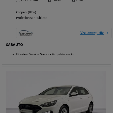
193 259 km
Diesel
2018
Otopeni (Ilfov)
Profesionist • Publicat
Vezi anunțurile
SABAUTO
Finantare
Service
Service roti
Spalatorie auto