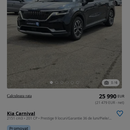
1
/
6
25 990
Calculeaza rata
EUR
(
21 479
EUR
-
net
)
Kia Carnival
2151 cm3 • 201 CP • Prestige 9 locuri/Garantie 36 de luni/Piele/LED/ACC/Ventilatie/TVA
Promovat