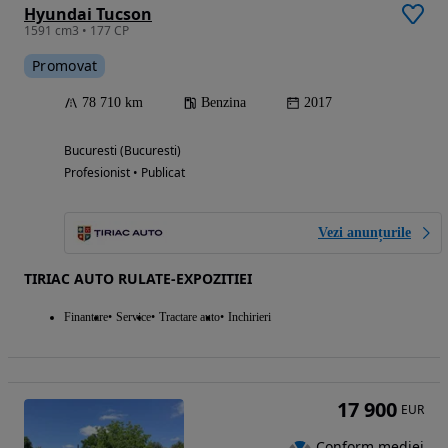
Hyundai Tucson
1591 cm3 • 177 CP
Promovat
78 710 km
Benzina
2017
Bucuresti (Bucuresti)
Profesionist • Publicat
Vezi anunțurile
TIRIAC AUTO RULATE-EXPOZITIEI
Finantare
Service
Tractare auto
Inchirieri
17 900
EUR
Conform mediei