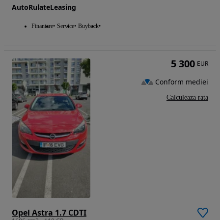
AutoRulateLeasing
Finantare
Service
Buyback
5 300
EUR
Conform mediei
Calculeaza rata
Opel Astra 1.7 CDTI