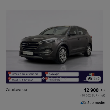
1
/
6
12 900
Calculeaza rata
EUR
(
10 662
EUR
-
net
)
Sub medie