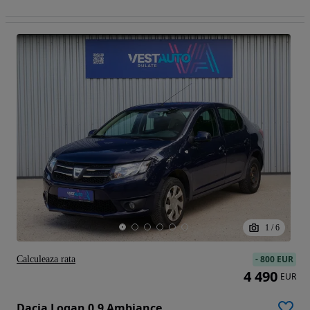
1
/
6
-
800 EUR
Calculeaza rata
4 490
EUR
Dacia Logan 0.9 Ambiance