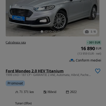
1
/
6
-
301 EUR
Calculeaza rata
16 890
EUR
(
13 959
EUR
-
net
)
Conform mediei
Ford Mondeo 2.0 HEV Titanium
1999 cm3 • 187 CP • GARANTIE 2 ANI, Automata, Hibrid, Pachet iarna, Camera, Pilot adaptiv
Promovat
71 371 km
Hibrid
2022
Tunari (Ilfov)