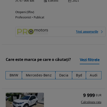
67 000 km
Electric
2021
Otopeni (Ilfov)
Profesionist • Publicat
Vezi anunțurile
Care este marca pe care o căutați?
Vezi filtrele
BMW
Mercedes-Benz
Dacia
Byd
Audi
9 999
EUR
Calculeaza rata