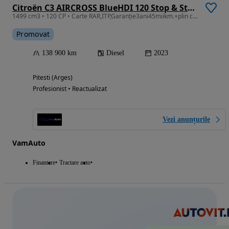
Citroën C3 AIRCROSS BlueHDI 120 Stop & Start EAT6 SHINE PACK
1499 cm3 • 120 CP • Carte RAR,ITP,Garanție3ani45miikm.+plin combustibil+revizie+NR ROSII
Promovat
138 900 km
Diesel
2023
Pitesti (Arges)
Profesionist • Reactualizat
Vezi anunțurile
VamAuto
Finantare
Tractare auto