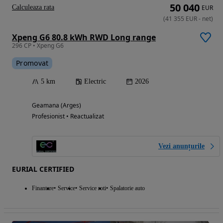
50 040
Calculeaza rata
EUR
(
41 355
EUR
-
net
)
Xpeng G6 80.8 kWh RWD Long range
296 CP • Xpeng G6
Promovat
5 km
Electric
2026
Geamana (Arges)
Profesionist • Reactualizat
Vezi anunțurile
EURIAL CERTIFIED
Finantare
Service
Service roti
Spalatorie auto