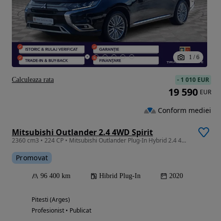
1
/
6
-
1 010 EUR
Calculeaza rata
19 590
EUR
Conform mediei
Mitsubishi Outlander 2.4 4WD Spirit
2360 cm3 • 224 CP • Mitsubishi Outlander Plug-In Hybrid 2.4 4WD Spirit Plus - 2020
Promovat
96 400 km
Hibrid Plug-In
2020
Pitesti (Arges)
Profesionist • Publicat