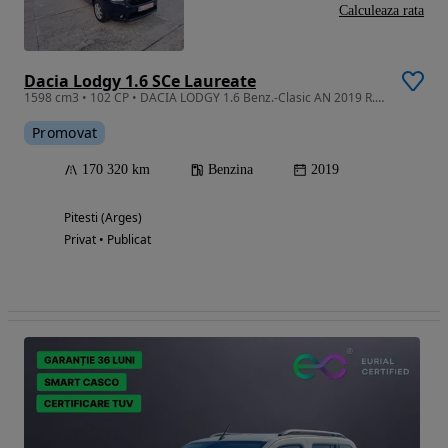
Calculeaza rata
Dacia Lodgy 1.6 SCe Laureate
1598 cm3 • 102 CP • DACIA LODGY 1.6 Benz.-Clasic AN 2019 R.A.R efectuat 170.000 km A,C.
Promovat
170 320 km
Benzina
2019
Pitesti (Arges)
Privat • Publicat