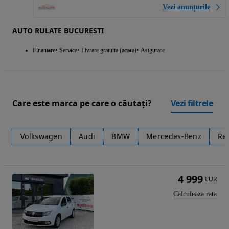
Vezi anunțurile
AUTO RULATE BUCURESTI
Finantare
Service
Livrare gratuita (acasa)
Asigurare
Care este marca pe care o căutați?
Vezi filtrele
Volkswagen
Audi
BMW
Mercedes-Benz
Re
4 999
EUR
Calculeaza rata