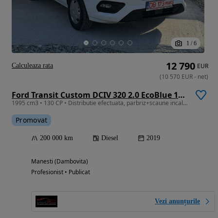
1
/
6
12 790
Calculeaza rata
EUR
(
10 570
EUR
-
net
)
Ford Transit Custom DCIV 320 2.0 EcoBlue 130 CP L1H1 Active
1995 cm3 • 130 CP • Distributie efectuata, parbriz+scaune incalzite, garantie 12 luni
Promovat
200 000 km
Diesel
2019
Manesti (Dambovita)
Profesionist • Publicat
Vezi anunțurile