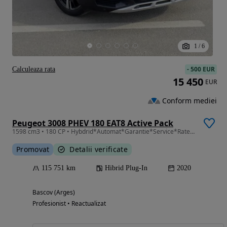
1
/
6
-
500 EUR
Calculeaza rata
15 450
EUR
Conform mediei
Peugeot 3008 PHEV 180 EAT8 Active Pack
1598 cm3 • 180 CP • Hybdrid*Automat*Garantie*Service*Rate*Inmatriculat*
Promovat
Detalii verificate
115 751 km
Hibrid Plug-In
2020
Bascov (Arges)
Profesionist • Reactualizat