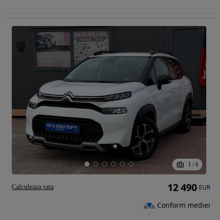
1
/
6
12 490
Calculeaza rata
EUR
Conform mediei