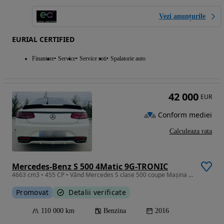
Vezi anunțurile
EURIAL CERTIFIED
Finantare
Service
Service roti
Spalatorie auto
42 000
EUR
Conform mediei
Calculeaza rata
Mercedes-Benz S 500 4Matic 9G-TRONIC
4663 cm3 • 455 CP • Vând Mercedes S clase 500 coupe Mașina se prezintă super tehnic și es
Promovat
Detalii verificate
110 000 km
Benzina
2016