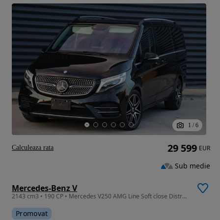
1
/
6
29 599
Calculeaza rata
EUR
Sub medie
Mercedes-Benz V
2143 cm3 • 190 CP • Mercedes V250 AMG Line Soft close Distronic Piele Clima Led ILS 190cp
Promovat