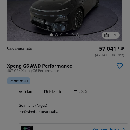
1
/
6
57 041
Calculeaza rata
EUR
(
47 141
EUR
-
net
)
Xpeng G6 AWD Performance
487 CP • Xpeng G6 Performance
Promovat
5 km
Electric
2026
Geamana (Arges)
Profesionist • Reactualizat
Vezi anunțurile