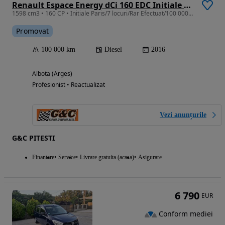
Renault Espace Energy dCi 160 EDC Initiale Paris
1598 cm3 • 160 CP • Initiale Paris/7 locuri/Rar Efectuat/100 000 km/4Control
Promovat
100 000 km
Diesel
2016
Albota (Arges)
Profesionist • Reactualizat
Vezi anunțurile
G&C PITESTI
Finantare
Service
Livrare gratuita (acasa)
Asigurare
6 790
EUR
Conform mediei