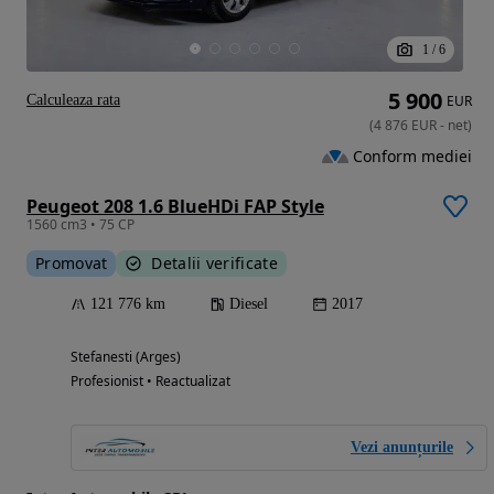
1
/
6
5 900
Calculeaza rata
EUR
(
4 876
EUR
-
net
)
Conform mediei
Peugeot 208 1.6 BlueHDi FAP Style
1560 cm3 • 75 CP
Promovat
Detalii verificate
121 776 km
Diesel
2017
Stefanesti (Arges)
Profesionist • Reactualizat
Vezi anunțurile