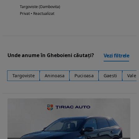
Targoviste (Dambovita)
Privat • Reactualizat
Unde anume în Gheboieni căutați?
Vezi filtrele
Targoviste
Aninoasa
Pucioasa
Gaesti
Valen