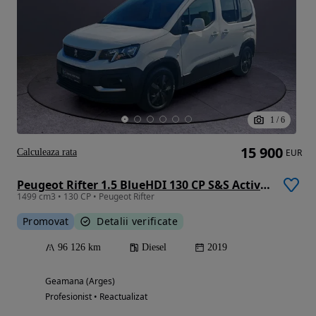
1
/
6
15 900
Calculeaza rata
EUR
Peugeot Rifter 1.5 BlueHDI 130 CP S&S Active Pack
1499 cm3 • 130 CP • Peugeot Rifter
Promovat
Detalii verificate
96 126 km
Diesel
2019
Geamana (Arges)
Profesionist • Reactualizat