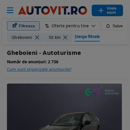
Vinde
acum
Oferte pentru tine
Filtreaza
Salveaza
Șterge filtrele
Gheboieni
50 km
Gheboieni - Autoturisme
Număr de anunțuri:
2 736
Cum sunt organizate anunturile?